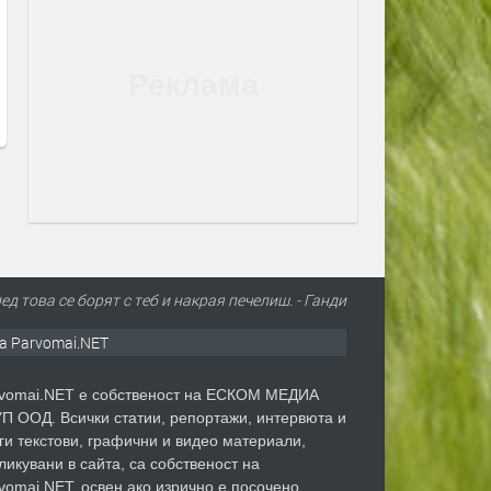
Дрон с експлозив е открит на
Сеута след трагедията: К
летището в Лайпциг
виновен – Испания, Маро
трафикантите?
преди 1 ден
преди 1 ден
ед това се борят с теб и накрая печелиш. - Ганди
а Parvomai.NET
vomai.NET е собственост на ЕСКОМ МЕДИА
П ООД. Всички статии, репортажи, интервюта и
ги текстови, графични и видео материали,
ликувани в сайта, са собственост на
vomai.NET, освен ако изрично е посочено