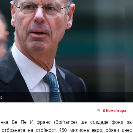
ар
0 Коментара
анка Бе Пе И франс (Bpifrance) ще създаде фонд за
 отбраната на стойност 450 милиона евро, обяви днес