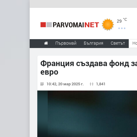
°C
29
Първомай
България
Светът
Н
Франция създава фонд за
евро
10:42, 20 мар 2025 г.
1,841