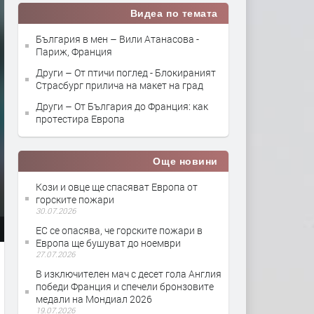
Видеа по темата
България в мен – Вили Атанасова -
Париж, Франция
Други – От птичи поглед - Блокираният
Страсбург прилича на макет на град
Други – От България до Франция: как
протестира Европа
Още новини
Кози и овце ще спасяват Европа от
горските пожари
30.07.2026
ЕС се опасява, че горските пожари в
Европа ще бушуват до ноември
27.07.2026
В изключителен мач с десет гола Англия
победи Франция и спечели бронзовите
медали на Мондиал 2026
19.07.2026