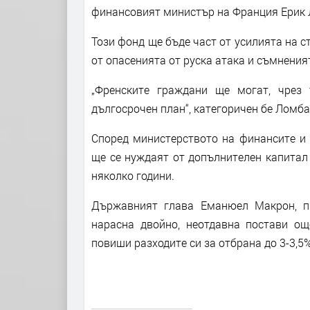
финансовият министър на Франция Ерик Л
Този фонд ще бъде част от усилията на с
от опасенията от руска атака и съмнени
„Френските граждани ще могат, чрез
дългосрочен план“, категоричен бе Ломбар
Според министерството на финансите и 
ще се нуждаят от допълнителен капитал
няколко години.
Държавният глава Еманюел Макрон, п
нарасна двойно, неотдавна постави още
повиши разходите си за отбрана до 3-3,5