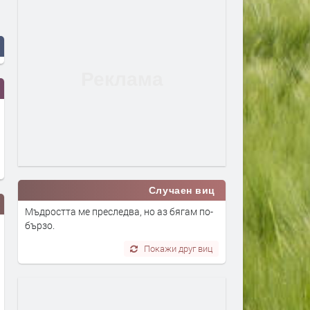
Случаен виц
Мъдростта ме преследва, но аз бягам по-
бързо.
Покажи друг виц