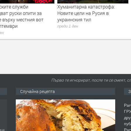
ските служби
Хуманитарна катастрофа:
ват руски опити за
Новите цели на Русия в
е върху местния вот
украинския тил
ептември
преди 1 ден
ден
Първо те игнорират, после ти се смеят, сл
Случайна рецепта
З
Par
ГРУ
дру
пуб
Par
еца