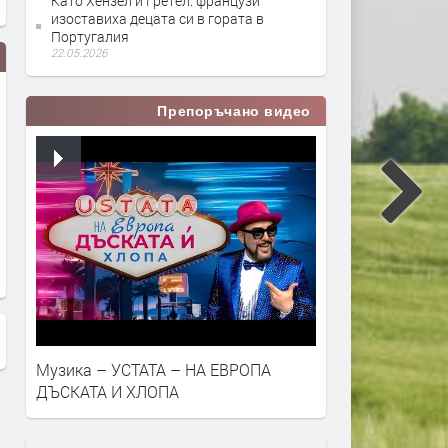
Като Хензел и Гретел: французи
изоставиха децата си в гората в
Португалия
22.05.2026
Препоръчано видео
Вили Атанасова - Париж,
От птичи поглед - Блокир
Франция
Страсбург прилича на ма
град
Музика – УСТАТА – НА ЕВРОПА
ДЪСКАТА И ХЛОПА