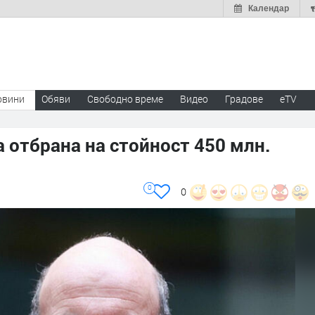
Календар
овини
Обяви
Свободно време
Видео
Градове
eTV
 отбрана на стойност 450 млн.
0
0