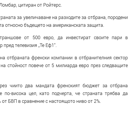
омбар, цитиран от Ройтерс.
траната за увеличаване на разходите за отбрана, породени
ята относно бъдещето на американската защита.
 траншове от 500 евро, да инвестират своите пари в
 пред телевизия „Те Еф1“.
на отбраната френски компании в отбранителния сектор
 на стойност повече от 5 милиарда евро през следващите
рез чиито два мандата френският бюджет за отбрана
 по-висока цел, като подчерта, че страната трябва да
% от БВП в сравнение с настоящото ниво от 2%.