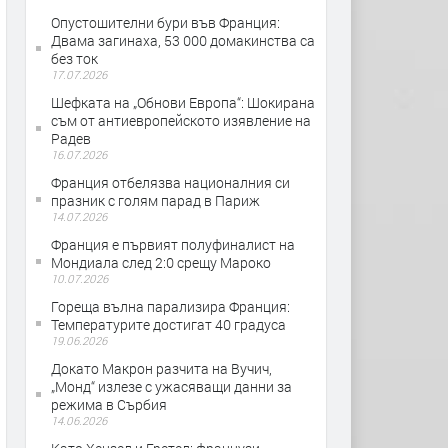
Опустошителни бури във Франция:
Двама загинаха, 53 000 домакинства са
без ток
17.07.2026
Шефката на „Обнови Европа“: Шокирана
съм от антиевропейското изявление на
Радев
16.07.2026
Франция отбелязва националния си
празник с голям парад в Париж
14.07.2026
Франция е първият полуфиналист на
Мондиала след 2:0 срещу Мароко
10.07.2026
Гореща вълна парализира Франция:
Температурите достигат 40 градуса
19.06.2026
Докато Макрон разчита на Вучич,
„Монд“ излезе с ужасяващи данни за
режима в Сърбия
14.06.2026