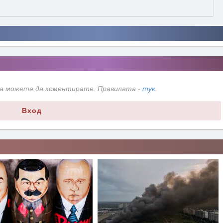
да можете да коментирате. Правилата -
тук
.
Вход