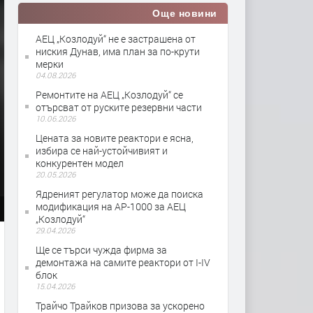
Още новини
АЕЦ „Козлодуй“ не е застрашена от
ниския Дунав, има план за по-крути
мерки
04.08.2026
Ремонтите на АЕЦ „Козлодуй“ се
отърсват от руските резервни части
10.06.2026
Цената за новите реактори е ясна,
избира се най-устойчивият и
конкурентен модел
20.05.2026
Ядреният регулатор може да поиска
модификация на AP-1000 за АЕЦ
„Козлодуй“
29.04.2026
Ще се търси чужда фирма за
демонтажа на самите реактори от I-IV
блок
15.04.2026
Трайчо Трайков призова за ускорено