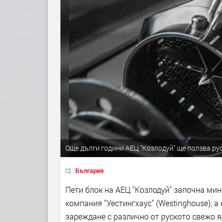
Още дълги години АЕЦ "Козлодуй" ще ползва ру
България
Пети блок на АЕЦ "Козлодуй" започна ми
компания "Уестингхаус" (Westinghouse), а
зареждане с различно от руското свежо я