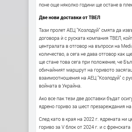
поне още няколко години ще остане в пле
Две нови доставки от ТВЕЛ
Тази пролет АЕЦ "Козлодуй" смята да изв
договора ѝ с руската компания ТВЕЛ, кой
централата в отговор на въпроси на Med
количество, а сега не дава отговор как ще
ще стане това сега при положение, че Бъ
обичайният маршрут на горивото засягаш
взаимоотношения на АЕЦ "Козлодуй" с ру
войната в Украйна.
Ако все пак тези две доставки бъдат осиг
ядрено гориво за шест презареждания на V
След като в края на 2022 г. ядрената ни ц
гориво за V блок от 2024 г. и с френската