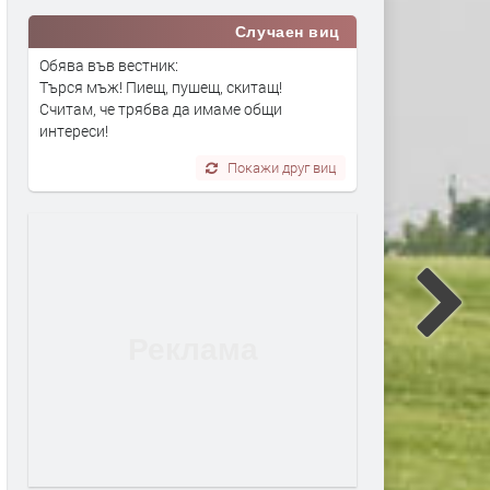
Случаен виц
Обява във вестник:
Търся мъж! Пиещ, пушещ, скитащ!
Считам, че трябва да имаме общи
интереси!
Покажи друг виц