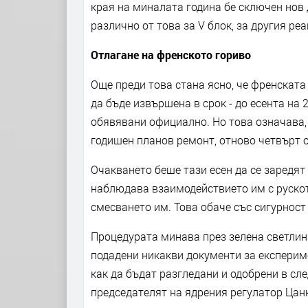
края на миналата година бе сключен нов 
различно от това за V блок, за другия реа
Отлагане на френското гориво
Още преди това стана ясно, че френската
да бъде извършена в срок - до есента на 2
обявявани официално. Но това означава, 
годишен планов ремонт, отново четвърт о
Очакването беше тази есен да се заредят 
наблюдава взаимодействието им с рускот
смесването им. Това обаче със сигурност 
Процедурата минава през зелена светлина
подадени никакви документи за експериме
как да бъдат разгледани и одобрени в с
председателят на ядрения регулатор Цан