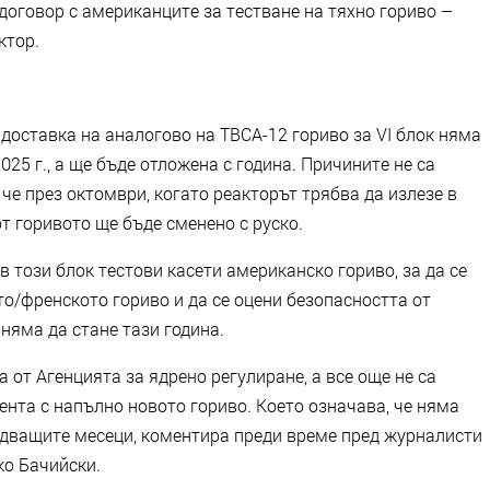
договор с американците за тестване на тяхно гориво –
ктор.
 доставка на аналогово на ТВСА-12 гориво за VІ блок няма
025 г., а ще бъде отложена с година. Причините не са
че през октомври, когато реакторът трябва да излезе в
т горивото ще бъде сменено с руско.
в този блок тестови касети американско гориво, за да се
о/френското гориво и да се оцени безопасността от
няма да стане тази година.
 от Агенцията за ядрено регулиране, а все още не са
нта с напълно новото гориво. Което означава, че няма
ледващите месеци, коментира преди време пред журналисти
ко Бачийски.