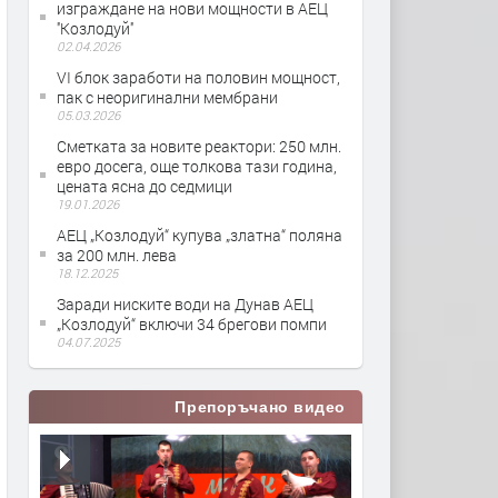
изграждане на нови мощности в АЕЦ
''Козлодуй''
02.04.2026
VI блок заработи на половин мощност,
пак с неоригинални мембрани
05.03.2026
Сметката за новите реактори: 250 млн.
евро досега, още толкова тази година,
цената ясна до седмици
19.01.2026
АЕЦ „Козлодуй“ купува „златна“ поляна
за 200 млн. лева
18.12.2025
Заради ниските води на Дунав АЕЦ
„Козлодуй“ включи 34 брегови помпи
04.07.2025
Препоръчано видео