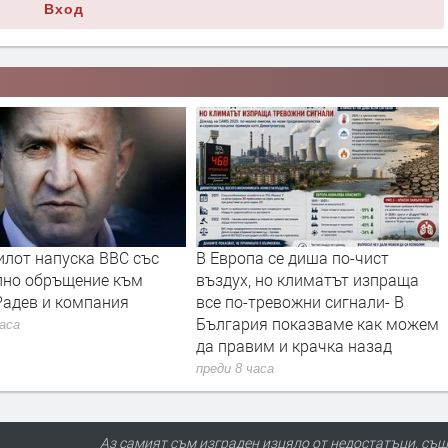
Вход
илот напуска ВВС със
В Европа се диша по-чист
лно обръщение към
въздух, но климатът изпраща
Радев и компания
все по-тревожни сигнали- В
България показваме как можем
часа
да правим и крачка назад
преди 8 часа
Аз самият съм изграден изцяло от недостатъци, съш