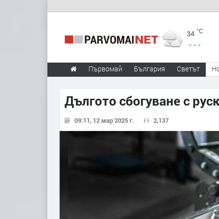
°C
34
Първомай
България
Светът
Н
Дългото сбогуване с рус
09:11, 12 мар 2025 г.
2,137