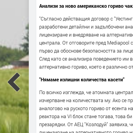
Анализи за ново американско гориво чак
"Съгласно действащия договор с "Уестинг
разработени детайлни и задълбочени ана
лицензиране и внедряване на алтернативе
централа. От отговорите пред Mediapool 
първо да обоснове безопасността за лице
След като се анализира поведението им в
алтернативно гориво, което е различно от
"Нямаме излишни количества касети"
По всичко изглежда, че атомната центра
изчерпване на количествата му. Ако се п
аналогово на руското гориво от есента н
реактора на VІ блок стане тогава, това б
презарядки. От АЕЦ "Козлодуй" заявиха, 
лицензиране на алтернативното гориво на