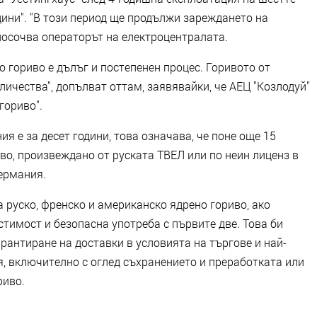
ини". "В този период ще продължи зареждането на
посочва операторът на електроцентралата.
 гориво е дълъг и постепенен процес. Горивото от
ичества", допълват оттам, заявявайки, че АЕЦ "Козлодуй"
гориво".
я е за десет години, това означава, че поне още 15
во, произвеждано от руската ТВЕЛ или по неин лиценз в
ермания.
а руско, френско и американско ядрено гориво, ако
тимост и безопасна употреба с първите две. Това би
антиране на доставки в условията на търгове и най-
, включително с оглед съхранението и преработката или
риво.