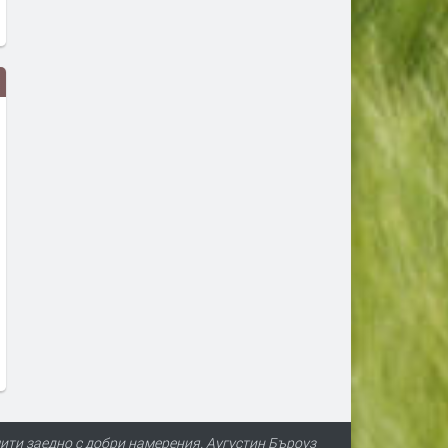
Турция взима 33% от
Първите бели щъркели в
проучванията за нефт и газ в
поеха на юг
блок „Хан Тервел“ в
преди 1 ден
българската зона на Черно
море. Какво значи това
преди 8 часа
ити заедно с добри намерения. Аугустин Бъроуз