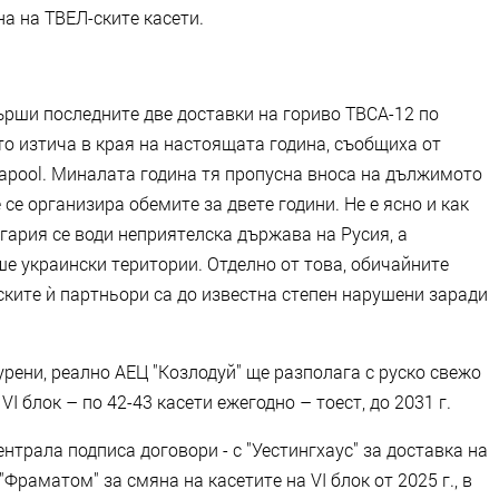
на на ТВЕЛ-ските касети.
ърши последните две доставки на гориво ТВСА-12 по
то изтича в края на настоящата година, съобщиха от
iapool. Миналата година тя пропусна вноса на дължимото
 се организира обемите за двете години. Не е ясно и как
лгария се води неприятелска държава на Русия, а
е украински територии. Отделно от това, обичайните
ските ѝ партньори са до известна степен нарушени заради
урени, реално АЕЦ "Козлодуй" ще разполага с руско свежо
І блок – по 42-43 касети ежегодно – тоест, до 2031 г.
ентрала подписа договори - с "Уестингхаус" за доставка на
 "Фраматом" за смяна на касетите на VІ блок от 2025 г., в