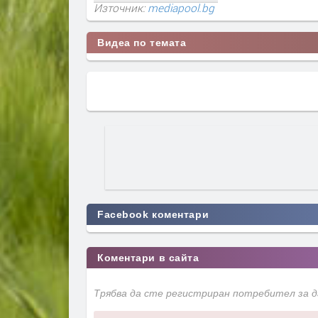
Източник:
mediapool.bg
Видеа по темата
Facebook коментари
Коментари в сайта
Трябва да сте регистриран потребител за 