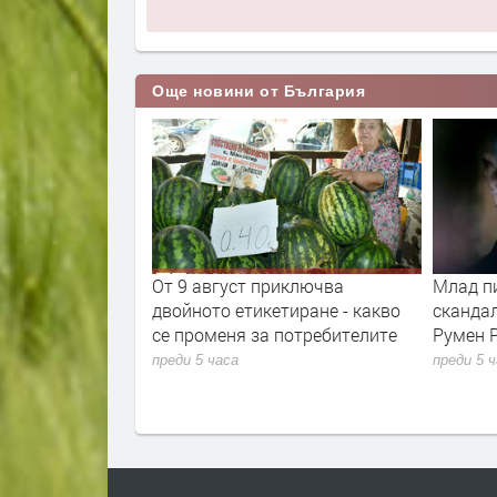
Още новини от България
та ще провeрява
От 9 август приключва
Млад п
фликт на
двойното етикетиране - какво
сканда
се променя за потребителите
Румен 
преди 5 часа
преди 5 