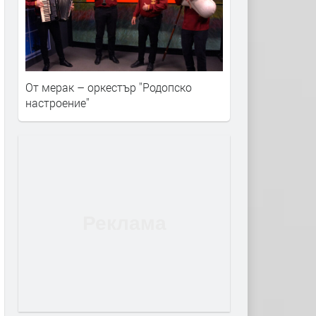
От мерак – оркестър ''Родопско
настроение''