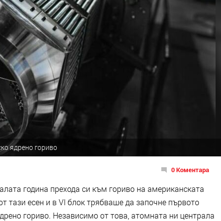
ско ядрено гориво
0 Коментара
налата година прехода си към гориво на американската
 от тази есен и в VІ блок трябваше да започне първото
дрено гориво. Независимо от това, атомната ни централа