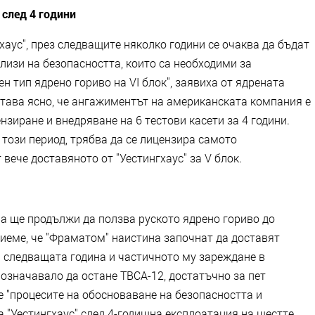
 след 4 години
хаус", през следващите няколко години се очаква да бъдат
лизи на безопасността, които са необходими за
н тип ядрено гориво на VІ блок", заявиха от ядрената
става ясно, че ангажиментът на американската компания е
нзиране и внедряване на 6 тестови касети за 4 години.
 този период, трябва да се лицензира самото
 вече доставяното от "Уестингхаус" за V блок.
ла ще продължи да ползва руското ядрено гориво до
риеме, че "Фраматом" наистина започнат да доставят
а следващата година и частичното му зареждане в
и означавало да остане ТВСА-12, достатъчно за пет
че "процесите на обосноваване на безопасността и
 "Уестингхаус" след 4-годишна експлоатация на шестте