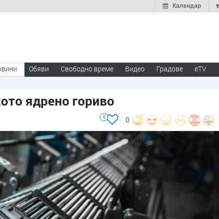
Календар
овини
Обяви
Свободно време
Видео
Градове
eTV
кото ядрено гориво
0
0