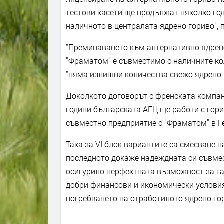
тестови касети ще продължат няколко год
наличното в централата ядрено гориво", 
"Преминаването към алтернативно ядрено
"Фраматом" е съвместимо с наличните кол
"няма излишни количества свежо ядрено 
Доколкото договорът с френската компани
години българската АЕЦ ще работи с гори
съвместно предприятие с "Фраматом" в Г
Така за VІ блок вариантите са смесване н
последното докаже надеждната си съвмес
осигурило перфектната възможност за гар
добри финансови и икономически условия
погребването на отработилото ядрено го