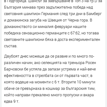
в Подгорица. Шансът за завършване в Топ 3 на гр.D за
България минава през задължителна победа над
световния шампион Германия след три дни в Бамберг
и домакинска загуба на Швеция от Черна гора. В
домакинството си миналия февруари нашите
победиха сензационно германците с 67:62, но тогава
световните шампиони бяха в доста експериментален
състав.
Двубоят днес можеше да се развие и по много по-
различен начин, ако селекцията на треньора Росен
Барчовски бе успяла да запази устрема и най-вече
ефективността в стрелбата си от първата част, в
която водеше на моменти с 6 т. Вторите 10 минути
обаче се превърнаха в кошмар за българския тим,
който направи прекалено много пропуски и вкара
едва 9 т.