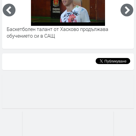
о продължава
Станаха ясни и останалите 4 обла
ученическите игри по баскетбол.