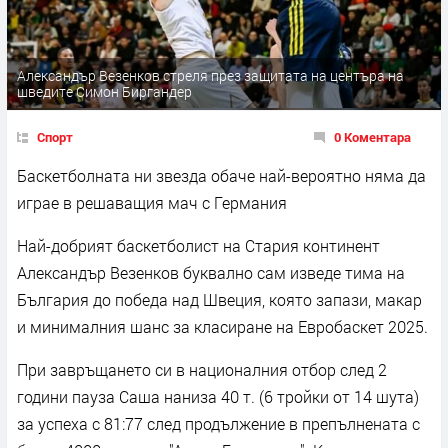
Александър Везенков стреля през защитата на центъра на
шведите Симон Биргандер
Спорт
0 Коментара
Баскетболната ни звезда обаче най-вероятно няма да
играе в решаващия мач с Германия
Най-добрият баскетболист на Стария континент
Александър Везенков буквално сам изведе тима на
България до победа над Швеция, която запази, макар
и минималния шанс за класиране на Евробаскет 2025.
При завръщането си в националния отбор след 2
години пауза Саша наниза 40 т. (6 тройки от 14 шута)
за успеха с 81:77 след продължение в препълнената с