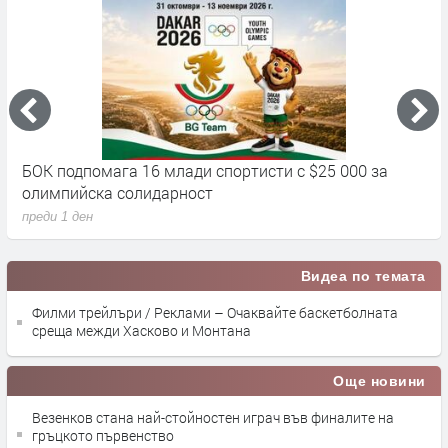
ортисти с $25 000 за
Джокович предложи революция 
преди 1 ден
Видеа по темата
Филми трейлъри / Реклами – Очаквайте баскетболната
среща межди Хасково и Монтана
Още новини
Везенков стана най-стойностен играч във финалите на
гръцкото първенство