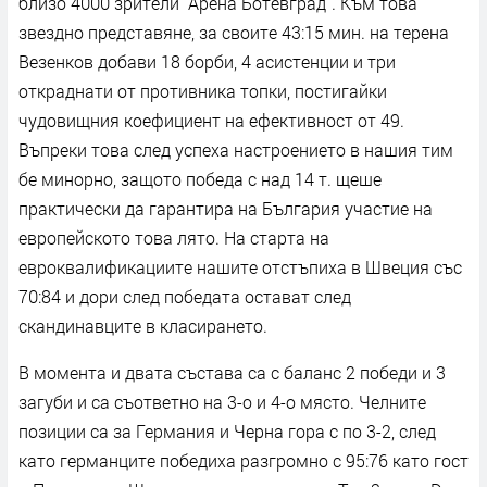
близо 4000 зрители "Арена Ботевград". Към това
звездно представяне, за своите 43:15 мин. на терена
Везенков добави 18 борби, 4 асистенции и три
откраднати от противника топки, постигайки
чудовищния коефициент на ефективност от 49.
Въпреки това след успеха настроението в нашия тим
бе минорно, защото победа с над 14 т. щеше
практически да гарантира на България участие на
европейското това лято. На старта на
евроквалификациите нашите отстъпиха в Швеция със
70:84 и дори след победата остават след
скандинавците в класирането.
В момента и двата състава са с баланс 2 победи и 3
загуби и са съответно на 3-о и 4-о място. Челните
позиции са за Германия и Черна гора с по 3-2, след
като германците победиха разгромно с 95:76 като гост