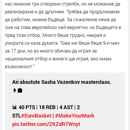
нас имахме три отворени стрелби, но не можахме да
реализираме и да дръпнем. Трябва да продължавме
да работим, имаме бъдеще. За съжаление няма да
сме на това европейско най-вероятно, но бъдещето е
пред този отбор. Много беше трудно, накрая и
умората си каза думата. Това ми беше беше 9-и мач
за 17 дни, но аз много обичам да играя за
националния отбор и винаги ще играя, ако имам
възможност."
An absolute Sasha Vezenkov masterclass.
👨‍🏫
📊 40 PTS | 18 REB | 4 AST | 2
STL
#EuroBasket
|
#MakeYourMark
pic.twitter.com/ZKZdRTWnyt