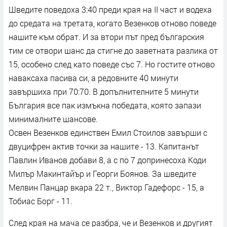
Шведите поведоха 3:40 преди края на II част и водеха
до средата на третата, когато Везенков отново поведе
нашите към обрат. И за втори път пред българския
тим се отвори шанс да стигне до заветната разлика от
15, особено след като поведе със 7. Но гостите отново
наваксаха пасива си, а редовните 40 минути
завършиха при 70:70. В допълнителните 5 минути
България все пак измъкна победата, която запази
минималните шансове.
Освен Везенков единствен Емил Стоилов завърши с
двуцифрен актив точки за нашите - 13. Капитанът
Павлин Иванов добави 8, а с по 7 допринесоха Коди
Милър Макинтайър и Георги Боянов. За шведите
Мелвин Панцар вкара 22 т., Виктор Гадефорс - 15, а
Тобиас Борг - 11.
След края на мача се разбра, че и Везенков и другият