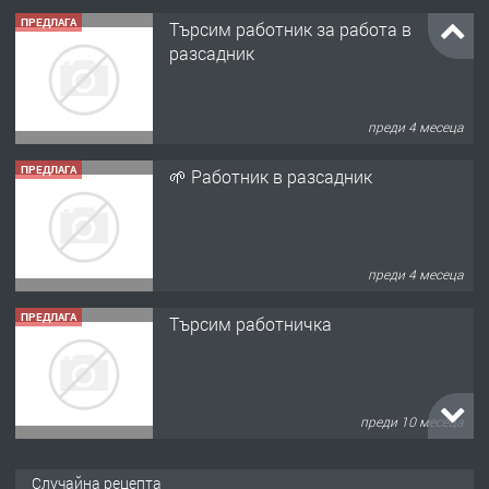
разсадник
преди 4 месеца
ПРЕДЛАГА
🌱 Работник в разсадник
преди 4 месеца
ПРЕДЛАГА
Търсим работничка
преди 10 месеца
ПРЕДЛАГА
Продава употребявани чисти и
запазени матраци за спални.
Случайна рецепта