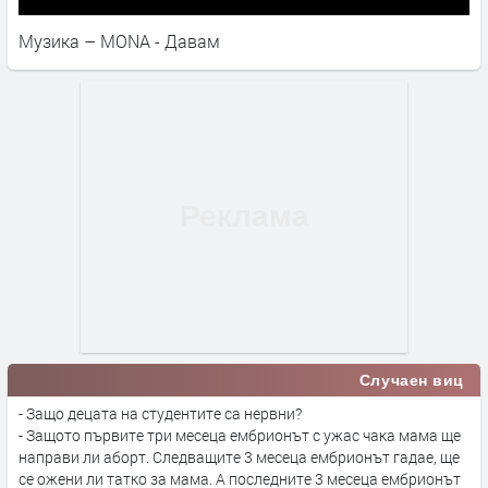
Музика – MONA - Давам
Случаен виц
- Защо децата на студентите са нервни?
- Защото първите три месеца ембрионът с ужас чака мама ще
направи ли аборт. Следващите 3 месеца ембрионът гадае, ще
се ожени ли татко за мама. А последните 3 месеца ембрионът