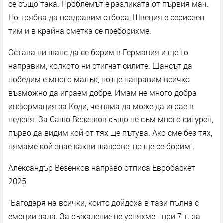
се също така. Проблемът е разликата от първия мач.
Но трябва да поздравим отбора, Швеция е сериозен
тим и в крайна сметка се преборихме.
Остава ни шанс да се борим в Германия и ще го
направим, колкото ни стигнат силите. Шансът да
победим е много малък, но ще направим всичко
възможно да играем добре. Имам не много добра
информация за Коди, че няма да може да играе в
неделя. За Сашо Везенков също не съм много сигурен,
първо да видим кой от тях ще пътува. Ако сме без тях,
нямаме кой знае какви шансове, но ще се борим".
Александър Везенков направо отписа Евробаскет
2025:
"Багодаря на всички, които дойдоха в тази пълна с
емоции зала. За съжаление не успяхме - при 7 т. за