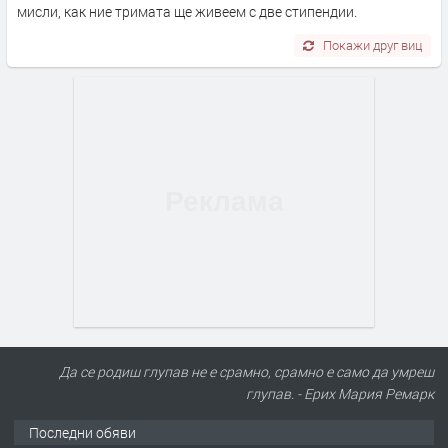
мисли, как ние тримата ще живеем с две стипендии.
Покажи друг виц
Да се родиш глупав не е срамно, срамно е само да умреш
глупав. - Ерих Мария Ремарк
ПРЕДЛАГА
Търсим работник за работа в
Последни обяви