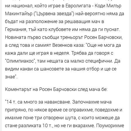
ни национал, който играе в Евролигата - Коди Милър
Макинтайър ("Цървена звезда") най-вероятно няма да
бъдат на разположение за решаващия мач в
Германия, тъй като клубовете им няма да ги пуснат.
Новината първо съобщи треньорът Росен Барчовски,
а след това и самият Везенков каза: "Още не мога да
кажа дали ще играя в неделя. Трябва да говоря с
"Олимпиакос", там нещата са малко специфични. Да
видим какви са шансовете за нашия отбор и ще се
знае".
Коментарът на Росен Барчовски след мача бе:
"14 т. са много за наваксване. Започнахме мача
припряно, по някое време се оправихме, поведохме и
имахме поне три отворени шута, с които можеше да
стане разликата 10 т., но не ги вкарахме. Поуморихме