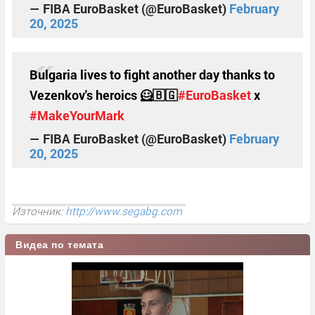
— FIBA EuroBasket (@EuroBasket)
February
20, 2025
Bulgaria lives to fight another day thanks to
Vezenkov's heroics 🦸🇧🇬
#EuroBasket
x
#MakeYourMark
— FIBA EuroBasket (@EuroBasket)
February
20, 2025
Източник:
http://www.segabg.com
Видеа по темата