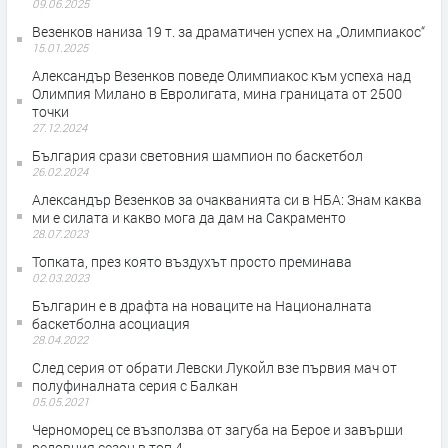
09.06.2025
Везенков наниза 19 т. за драматичен успех на „Олимпиакос“
15.01.2025
Александър Везенков поведе Олимпиакос към успеха над
Олимпия Милано в Евролигата, мина границата от 2500
точки
27.12.2024
България срази световния шампион по баскетбол
26.02.2024
Александър Везенков за очакванията си в НБА: Знам каква
ми е силата и какво мога да дам на Сакраменто
28.07.2023
Топката, през която въздухът просто преминава
02.03.2023
Българин е в драфта на новаците на Националната
баскетболна асоциация
28.04.2022
След серия от обрати Левски Лукойл взе първия мач от
полуфиналната серия с Балкан
05.05.2021
Черноморец се възползва от загуба на Берое и завърши
редовния сезон в топ 4