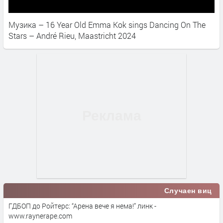
Музика – 16 Year Old Emma Kok sings Dancing On The
Stars – André Rieu, Maastricht 2024
Случаен виц
ГДБОП до Ройтерс: “Арена вече я нема!” линк -
www.raynerape.com