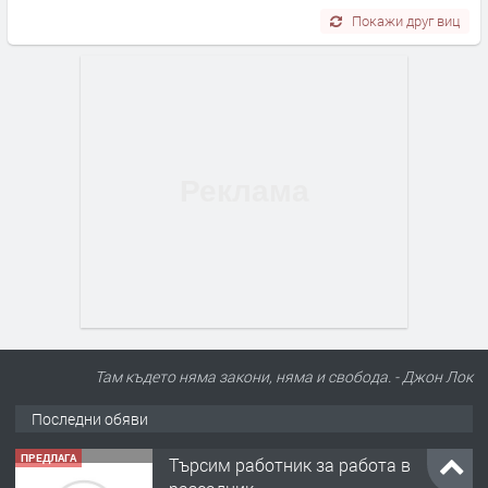
Покажи друг виц
Там където няма закони, няма и свобода. - Джон Лок
Последни обяви
ПРЕДЛАГА
🌱 Работник в разсадник