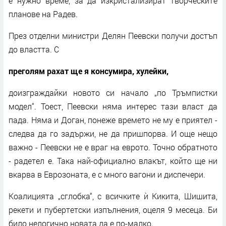
е нужно време, за да изкристализират творческите
планове на Радев.
През отделни министри Делян Пеевски получи достъп
до властта. С
преголям рахат ще я консумира, хулейки,
доизграждайки новото си начало „по Тръмпистки
модел“. Тоест, Пеевски няма интерес тази власт да
пада. Няма и Доган, понеже времето не му е приятел -
следва да го задържи, не да пришпорва. И още нещо
важно - Пеевски не е враг на еврото. Точно обратното
- радетел е. Така най-официално влакът, който ще ни
вкарва в Еврозоната, е с много вагони и диспечери.
Коалицията „сглобка“, с всичките ѝ Кикита, Шишита,
рекети и пубертетски изпълнения, оцеля 9 месеца. Би
било нелогично новата да е по-малко.