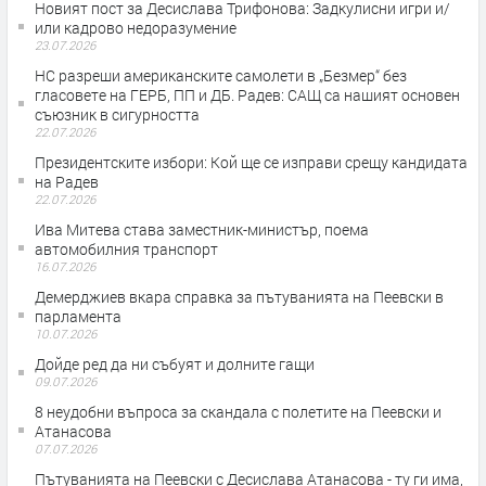
Новият пост за Десислава Трифонова: Задкулисни игри и/
или кадрово недоразумение
23.07.2026
НС разреши американските самолети в „Безмер“ без
гласовете на ГЕРБ, ПП и ДБ. Радев: САЩ са нашият основен
съюзник в сигурността
22.07.2026
Президентските избори: Кой ще се изправи срещу кандидата
на Радев
22.07.2026
Ива Митева става заместник-министър, поема
автомобилния транспорт
16.07.2026
Демерджиев вкара справка за пътуванията на Пеевски в
парламента
10.07.2026
Дойде ред да ни събуят и долните гащи
09.07.2026
8 неудобни въпроса за скандала с полетите на Пеевски и
Атанасова
07.07.2026
Пътуванията на Пеевски с Десислава Атанасова - ту ги има,