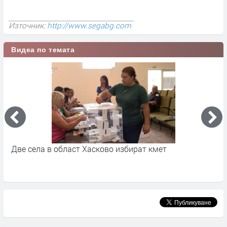
Източник:
http://www.segabg.com
Видеа по темата
Делян Пеевски – водач на листата на „ДПС-Ново
П
начало“ в Хасково
Х