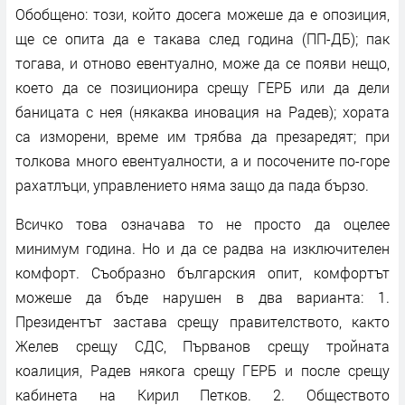
Обобщено: този, който досега можеше да е опозиция,
ще се опита да е такава след година (ПП-ДБ); пак
тогава, и отново евентуално, може да се появи нещо,
което да се позиционира срещу ГЕРБ или да дели
баницата с нея (някаква иновация на Радев); хората
са изморени, време им трябва да презаредят; при
толкова много евентуалности, а и посочените по-горе
рахатлъци, управлението няма защо да пада бързо.
Всичко това означава то не просто да оцелее
минимум година. Но и да се радва на изключителен
комфорт. Съобразно българския опит, комфортът
можеше да бъде нарушен в два варианта: 1.
Президентът застава срещу правителството, както
Желев срещу СДС, Първанов срещу тройната
коалиция, Радев някога срещу ГЕРБ и после срещу
кабинета на Кирил Петков. 2. Обществото