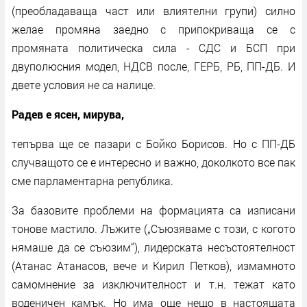
(преобладаваща част или влиятелни групи) силно
желае промяна заедно с припокриваща се с
промяната политическа сила - СДС и БСП при
двуполюсния модел, НДСВ после, ГЕРБ, РБ, ПП-ДБ. И
двете условия не са налице.
Радев е ясен, мирува,
тепърва ще се пазари с Бойко Борисов. Но с ПП-ДБ
случващото се е интересно и важно, доколкото все пак
сме парламентарна република.
За базовите проблеми на формацията са изписани
тонове мастило. Лъжите („Съюзяваме с този, с когото
нямаше да се съюзим“), лидерската несъстоятелност
(Атанас Атанасов, вече и Кирил Петков), измамното
самомнение за изключителност и т.н. тежат като
воденичен камък. Но има още нещо в настоящата