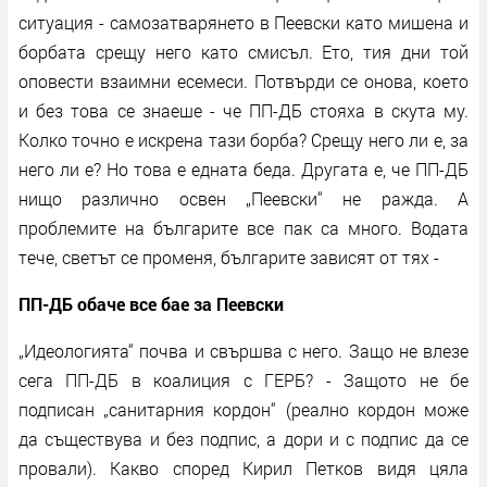
ситуация - самозатварянето в Пеевски като мишена и
борбата срещу него като смисъл. Ето, тия дни той
оповести взаимни есемеси. Потвърди се онова, което
и без това се знаеше - че ПП-ДБ стояха в скута му.
Колко точно е искрена тази борба? Срещу него ли е, за
него ли е? Но това е едната беда. Другата е, че ПП-ДБ
нищо различно освен „Пеевски“ не ражда. А
проблемите на българите все пак са много. Водата
тече, светът се променя, българите зависят от тях -
ПП-ДБ обаче все бае за Пеевски
„Идеологията“ почва и свършва с него. Защо не влезе
сега ПП-ДБ в коалиция с ГЕРБ? - Защото не бе
подписан „санитарния кордон“ (реално кордон може
да съществува и без подпис, а дори и с подпис да се
провали). Какво според Кирил Петков видя цяла