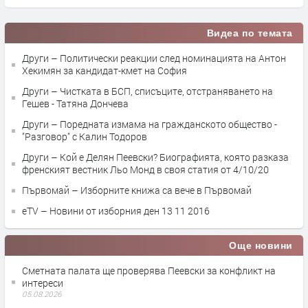
Видеа по темата
Други – Политически реакции след номинацията на Антон
Хекимян за кандидат-кмет на София
Други – Чистката в БСП, списъците, отстраняването на
Гешев - Татяна Дончева
Други – Поредната измама на гражданското общество -
"Разговор" с Калин Тодоров
Други – Кой е Делян Пеевски? Биографията, която разказа
френският вестник Льо Монд в своя статия от 4/10/20
Първомай – Изборните книжа са вече в Първомай
eTV – Новини от изборния ден 13 11 2016
Още новини
Сметната палата ще провeрява Пеевски за конфликт на
интереси
05.08.2026