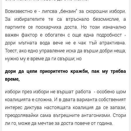
Всеизвестно е - липсва „бензин“ за скорошни избори.
За избирателите те са втръснало безсмислие, а
партиите се поохарчиха доста. Но този изначално
важен фактор е обогатен с още една подробност -
дори мътната вода вече не е чак тъй атрактивна.
Тоест, ако едно управление иска да върши добри неща,
нужно му е време да ги свърши; но
дори да цели приоритетно кражби, пак му трябва
време,
избори през избори не вършат работа - особено щом
коалицията е сложна. И в двата варианта собственият
интерес диктува настоящата коалиция да се запази,
преодолявайки сама вътрешните антагонизми. Стори
ли го, може да мечтае за доста повече от година.