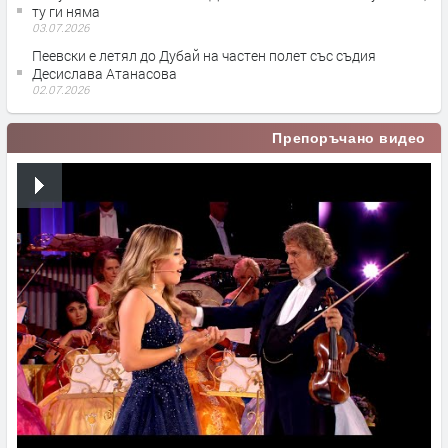
ту ги няма
03.07.2026
Пеевски е летял до Дубай на частен полет със съдия
Десислава Атанасова
02.07.2026
Препоръчано видео