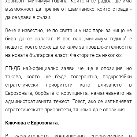
хоризонт минимум година. Който ѝ се радва, ще има
възможност да препие от шампанско, който страда -
да се удави в сълзи.
Вече е известно, че по света и у нас пари за нищо не
бива да се залагат. И все пак „минимум година“ е
нещото, което може да се каже за продължителността
на новата българска власт. Факторите са няколко:
ПП-ДБ най-официално заяви, че ще е опозиция, но
такава, която ще бъде толерантна, подкрепяйки
стратегически приоритети като влизането в
Еврозоната, борбата с корупцията, намаляването на
административната тежест. Тоест, ако се изпълняват
стратегическите приоритети, тя няма да е опозиция.
Ключова е Еврозоната.
В учредителното коалиционно споразумение в