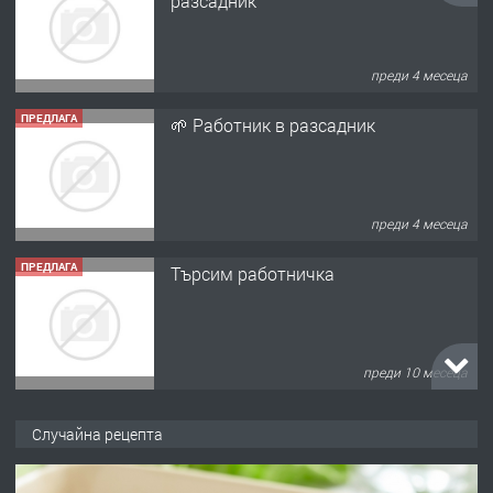
преди 4 месеца
ПРЕДЛАГА
Търсим работничка
преди 10 месеца
ПРЕДЛАГА
Продава употребявани чисти и
запазени матраци за спални.
преди 1 година
ПРЕДЛАГА
Работа за общи работници
Случайна рецепта