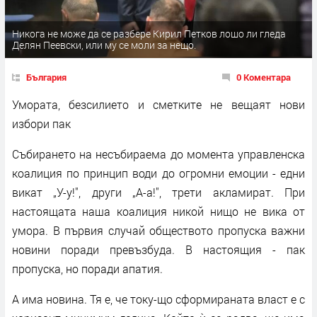
Никога не може да се разбере Кирил Петков лошо ли гледа
Делян Пеевски, или му се моли за нещо.
България
0 Коментара
Умората, безсилието и сметките не вещаят нови
избори пак
Събирането на несъбираема до момента управленска
коалиция по принцип води до огромни емоции - едни
викат „У-у!", други „А-а!", трети акламират. При
настоящата наша коалиция никой нищо не вика от
умора. В първия случай обществото пропуска важни
новини поради превъзбуда. В настоящия - пак
пропуска, но поради апатия.
А има новина. Тя е, че току-що сформираната власт е с