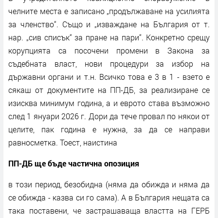
челните места е записано „продължаване на усилията
за членство“. Също и „изваждане на България от т.
нар. „сив списък“ за пране на пари“. Конкретно срещу
корупцията са посочени промени в Закона за
съдебната власт, нови процедури за избор на
държавни органи и т.н. Всичко това е 3 в 1 - взето е
сякаш от документите на ПП-ДБ, за реализиране се
изисква минимум година, а и еврото става възможно
след 1 януари 2026 г. Дори да тече провал по някои от
целите, пак година е нужна, за да се направи
равносметка. Тоест, наистина
ПП-ДБ ще бъде частична опозиция
в този период, безобидна (няма да обижда и няма да
се обижда - казва си го сама). А в България нещата са
така поставени, че застрашаваща властта на ГЕРБ