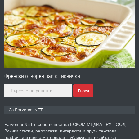
преди 1 година
ПРЕДЛАГА
Първи поход "По стъпките на Ангел
Войвода"
преди 1 година
ПРЕДЛАГА
Монтажник на малки детайли за
медицинската индустрия
Френски отворен пай с тиквички
Търси
преди 1 година
ПРЕДЛАГА
Уроци по Математика
За Parvomai.NET
Parvomai.NET е собственост на ЕСКОМ МЕДИА ГРУП ООД.
Всички статии, репортажи, интервюта и други текстови,
преди 1 година
графични и видео материали, публикувани в сайта, са