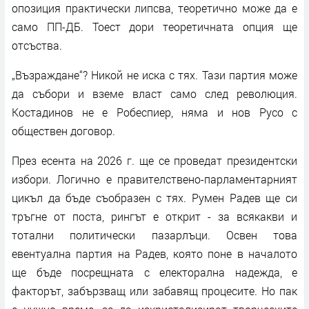
опозиция практически липсва, теоретично може да е
само ПП-ДБ. Тоест дори теоретичната опция ще
отсъства.
„Възраждане“? Никой не иска с тях. Тази партия може
да събори и вземе власт само след революция.
Костадинов не е Робеспиер, няма и нов Русо с
обществен договор.
През есента на 2026 г. ще се проведат президентски
избори. Логично е правителствено-парламентарният
цикъл да бъде съобразен с тях. Румен Радев ще си
тръгне от поста, рингът е открит - за всякакви и
тотални политически пазарлъци. Освен това
евентуална партия на Радев, която поне в началото
ще бъде посрещната с електорална надежда, е
факторът, забързващ или забавящ процесите. Но пак