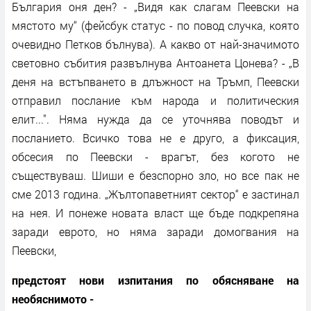
България оня ден? - „Видя как слагам Пеевски на
мястото му“ (фейсбук статус - по повод случка, която
очевидно Петков бълнува). А какво от най-значимото
световно събития развълнува Антоанета Цонева? - „В
деня на встъпването в длъжност на Тръмп, Пеевски
отправил послание към народа и политическия
елит...". Няма нужда да се уточнява поводът и
посланието. Всичко това не е друго, а фиксация,
обсесия по Пеевски - врагът, без когото не
съществуваш. Шиши е безспорно зло, но все пак не
сме 2013 година. „Жълтопаветният сектор“ е застинал
на нея. И понеже новата власт ще бъде подкрепяна
заради еврото, но няма заради домогвания на
Пеевски,
предстоят нови изпитания по обясняване на
необяснимото -