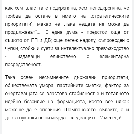
как хем властта е подкрепяна, хем неподкрепяна, че
трябва да остане в името на „стратегическите
приоритети“, макар че „така нещата не може да
продължават“.... С една дума - предстои още от
същото от ПП и ДБ; още летеж надолу, съпроводен с
чупки, стойки и суети за интелектуално превъзходство
- издаващи единствено с елементарна
посредственост.
Така освен несъмнените държавни приоритети,
обществената умора, партийните сметки, фактор за
очертаващата се властова стабилност е и тоталното
идейно безсилие на формацията, която все някак
можеше да е опозиция. Шампанското, сълзите, а и
доста пуканки не ни мърдат следващите 12 месеца!