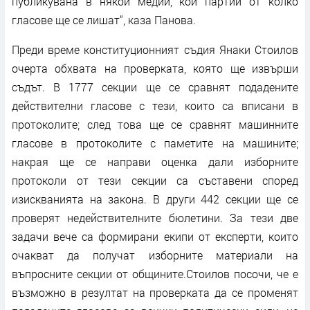
публикувана в някои медии, кои партии от колко
гласове ще се лишат“, каза Панова.
Преди време конституционният съдия Янаки Стоилов
очерта обхвата на проверката, която ще извърши
съдът. В 1777 секции ще се сравнят подадените
действителни гласове с тези, които са вписани в
протоколите; след това ще се сравнят машинните
гласове в протоколите с паметите на машините;
накрая ще се направи оценка дали изборните
протоколи от тези секции са съставени според
изискванията на закона. В други 442 секции ще се
проверят недействителните бюлетини. За тези две
задачи вече са формирани екипи от експерти, които
очакват да получат изборните материали на
въпросните секции от общините.Стоилов посочи, че е
възможно в резултат на проверката да се променят