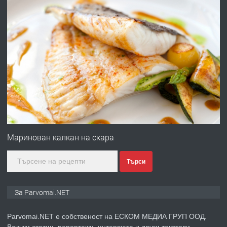
преди 1 година
ПРЕДЛАГА
Първи поход "По стъпките на Ангел
Войвода"
преди 1 година
ПРЕДЛАГА
Монтажник на малки детайли за
медицинската индустрия
Маринован калкан на скара
Търси
преди 1 година
ПРЕДЛАГА
Уроци по Математика
За Parvomai.NET
Parvomai.NET е собственост на ЕСКОМ МЕДИА ГРУП ООД.
Всички статии, репортажи, интервюта и други текстови,