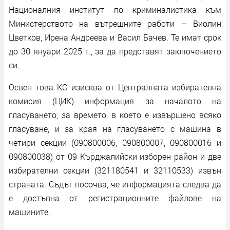
Националния институт по криминалистика към
Министерството на вътрешните работи – Виолин
Цветков, Ирена Андреева и Васил Бачев. Те имат срок
до 30 януари 2025 г., за да представят заключението
си.
Освен това КС изисква от Централната избирателна
комисия (ЦИК) информация за началото на
гласуването, за времето, в което е извършено всяко
гласуване, и за края на гласуването с машина в
четири секции (090800006, 090800007, 090800016 и
090800038) от 09 Кърджалийски изборен район и две
избирателни секции (321180541 и 32110533) извън
страната. Съдът посочва, че информацията следва да
е достъпна от регистрационните файлове на
машините.