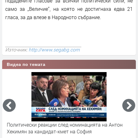
подадените гласове за всички политически сили, не
само за „Величие“, на която не достигнаха едва 21
гласа, за да влезе в Народното събрание.
Източник:
http://www.segabg.com
Видеа по темата
Политически реакции след номинацията на Антон
Н
Хекимян за кандидат-кмет на София