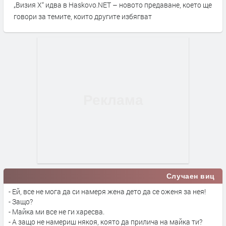
„Визия Х“ идва в Haskovo.NET – новото предаване, което ще
говори за темите, които другите избягват
Случаен виц
- Ей, все не мога да си намеря жена дето да се оженя за нея!
- Защо?
- Майка ми все не ги харесва.
- А защо не намериш някоя, която да прилича на майка ти?