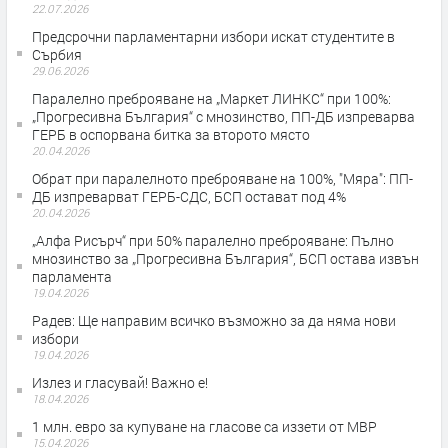
22.07.2026
Предсрочни парламентарни избори искат студентите в
Сърбия
29.06.2026
Паралелно преброяване на „Маркет ЛИНКС“ при 100%:
„Прогресивна България“ с мнозинство, ПП-ДБ изпреварва
ГЕРБ в оспорвана битка за второто място
20.04.2026
Обрат при паралелното преброяване на 100%, "Мяра": ПП-
ДБ изпреварват ГЕРБ-СДС, БСП остават под 4%
20.04.2026
„Алфа Рисърч“ при 50% паралелно преброяване: Пълно
мнозинство за „Прогресивна България“, БСП остава извън
парламента
19.04.2026
Радев: Ще направим всичко възможно за да няма нови
избори
19.04.2026
Излез и гласувай! Важно е!
18.04.2026
1 млн. евро за купуване на гласове са иззети от МВР
15.04.2026