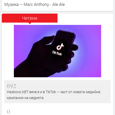
Музика – Marc Anthony - Ale Ale
Четени
692
Haskovo.NET вече е и в TikTok – част от новата медийна
кампания на медията
0