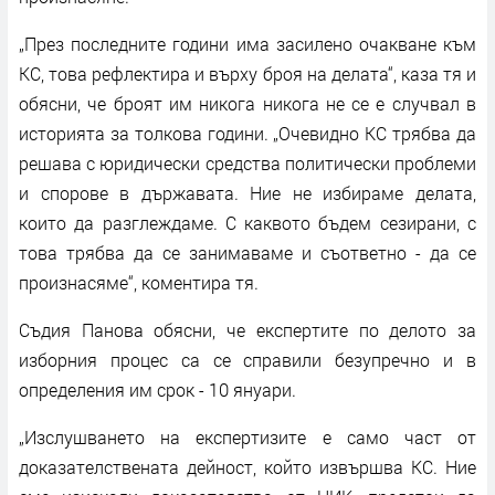
„През последните години има засилено очакване към
КС, това рефлектира и върху броя на делата“, каза тя и
обясни, че броят им никога никога не се е случвал в
историята за толкова години. „Очевидно КС трябва да
решава с юридически средства политически проблеми
и спорове в държавата. Ние не избираме делата,
които да разглеждаме. С каквото бъдем сезирани, с
това трябва да се занимаваме и съответно - да се
произнасяме“, коментира тя.
Съдия Панова обясни, че експертите по делото за
изборния процес са се справили безупречно и в
определения им срок - 10 януари.
„Изслушването на експертизите е само част от
доказателствената дейност, който извършва КС. Ние