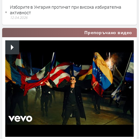
Изборите в Унгария протичат при висока избирателна
активност
12.04.2026
Препоръчано видео