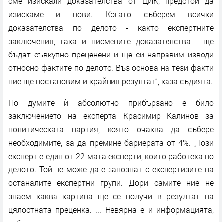
сме изискали доказателства от ЦИК, предстои да
изискаме и нови. Когато съберем всички
доказателства по делото - както експертните
заключения, така и писмените доказателства - ще
бъдат съвкупно преценени и ще си направим изводи
относно фактите по делото. Въз основа на тези факти
ние ще постановим и крайния резултат“, каза съдията.
По думите ѝ абсолютно прибързано е било
заключението на експерта Красимир Калинов за
политическата партия, която очаква да събере
необходимите, за да премине бариерата от 4%. „Този
експерт е един от 22-мата експерти, които работеха по
делото. Той не може да е запознат с експертизите на
останалите експертни групи. Дори самите ние не
знаем каква картина ще се получи в резултат на
цялостната преценка. ... Невярна е и информацията,