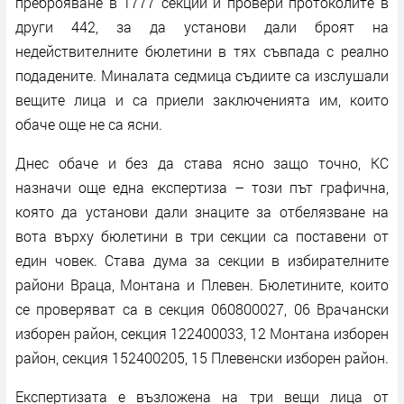
преброяване в 1777 секции и провери протоколите в
други 442, за да установи дали броят на
недействителните бюлетини в тях съвпада с реално
подадените. Миналата седмица съдиите са изслушали
вещите лица и са приели заключенията им, които
обаче още не са ясни.
Днес обаче и без да става ясно защо точно, КС
назначи още една експертиза – този път графична,
която да установи дали знаците за отбелязване на
вота върху бюлетини в три секции са поставени от
един човек. Става дума за секции в избирателните
райони Враца, Монтана и Плевен. Бюлетините, които
се проверяват са в секция 060800027, 06 Врачански
изборен район, секция 122400033, 12 Монтана изборен
район, секция 152400205, 15 Плевенски изборен район.
Експертизата е възложена на три вещи лица от