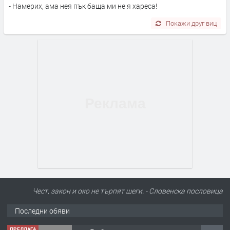
- Намерих, ама нея пък баща ми не я хареса!
Покажи друг виц
Чест, закон и око не търпят шеги. - Словенскa пословица
Последни обяви
ПРЕДЛАГА