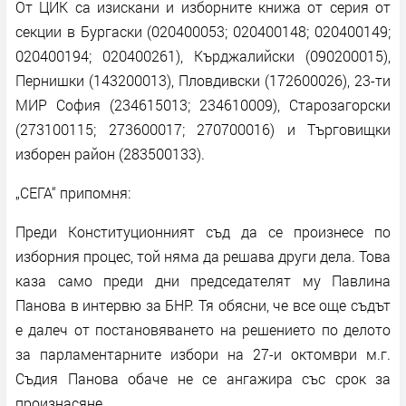
От ЦИК са изискани и изборните книжа от серия от
секции в Бургаски (020400053; 020400148; 020400149;
020400194; 020400261), Кърджалийски (090200015),
Пернишки (143200013), Пловдивски (172600026), 23-ти
МИР София (234615013; 234610009), Старозагорски
(273100115; 273600017; 270700016) и Търговищки
изборен район (283500133).
„СЕГА“ припомня:
Преди Конституционният съд да се произнесе по
изборния процес, той няма да решава други дела. Това
каза само преди дни председателят му Павлина
Панова в интервю за БНР. Тя обясни, че все още съдът
е далеч от постановяването на решението по делото
за парламентарните избори на 27-и октомври м.г.
Съдия Панова обаче не се ангажира със срок за
произнасяне.