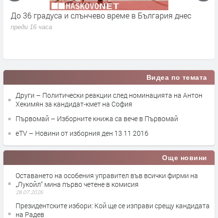
До 36 градуса и слънчево време в България днес
О
с
преди 16 часа
п
Видеа по темата
Други – Политически реакции след номинацията на Антон
Хекимян за кандидат-кмет на София
Първомай – Изборните книжа са вече в Първомай
eTV – Новини от изборния ден 13 11 2016
Още новини
Оставането на особения управител във всички фирми на
„Лукойл“ мина първо четене в комисия
28.07.2026
Президентските избори: Кой ще се изправи срещу кандидата
на Радев