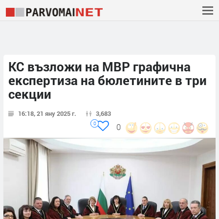
КС възложи на МВР графична
експертиза на бюлетините в три
секции
16:18, 21 яну 2025 г.
3,683
0
0