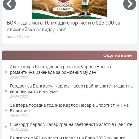
БОК подпомага 16 млади спортисти с $25 000 за
Д
олимпийска солидарност
п
преди 2 дни
Още новини
Александра Костадинова разтопи Карлос Насар с
романтична изненада за рождения му ден
13.05.2026
Гордост за България: Карлос Насар грабна златен медал на
европейското в Батуми
24.04.2026
За втора поредна година: Карлос Насар е Спортист №1 на
България
26.02.2026
С рекорд: Карлос Насар грабна световното злато в щангите
10.10.2025
България е №1 по златни медали на Евро 2025 по щанги