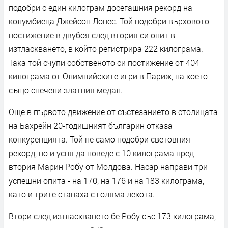
подобри с един килограм досегашния рекорд на
колумбиеца Джейсон Лопес. Той подобри върховото
постижение в двубоя след втория си опит в
изтласкването, в който регистрира 222 килограма.
Така той счупи собственото си постижение от 404
килограма от Олимпийските игри в Париж, на което
също спечели златния медал.
Още в първото движение от състезанието в столицата
на Бахрейн 20-годишният българин отказа
конкуренцията. Той не само подобри световния
рекорд, но и успя да поведе с 10 килограма пред
втория Марин Робу от Молдова. Насар направи три
успешни опита - на 170, на 176 и на 183 килограма,
като и трите станаха с голяма лекота.
Втори след изтласкването бе Робу със 173 килограма,