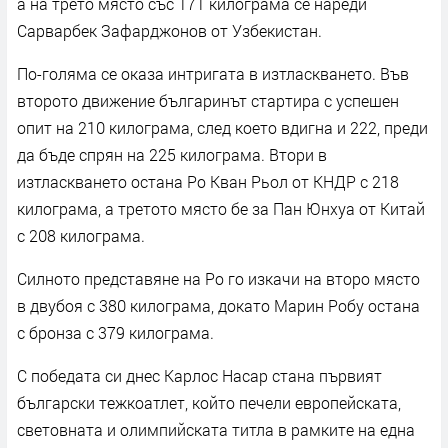
а на трето място със 171 килограма се нареди
Сарварбек Зафарджонов от Узбекистан.
По-голяма се оказа интригата в изтласкването. Във
второто движение българинът стартира с успешен
опит на 210 килограма, след което вдигна и 222, преди
да бъде спрян на 225 килограма. Втори в
изтласкването остана Ро Кван Рьол от КНДР с 218
килограма, а третото място бе за Пан Юнхуа от Китай
с 208 килограма.
Силното представяне на Ро го изкачи на второ място
в двубоя с 380 килограма, докато Марин Робу остана
с бронза с 379 килограма.
С победата си днес Карлос Насар стана първият
български тежкоатлет, който печели европейската,
световната и олимпийската титла в рамките на една