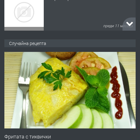
преди 11 месеца
ПРЕДЛАГА
Продава употребявани чисти и
Случайна рецепта
запазени матраци за спални.
преди 1 година
ПРЕДЛАГА
Работа за общи работници
преди 1 година
ПРЕДЛАГА
Първи поход "По стъпките на Ангел
Войвода"
Фритата с тиквички