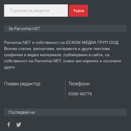
Търси
преди 1 година
ПРЕДЛАГА
Монтажник на малки детайли за
За Parvomai.NET
медицинската индустрия
Parvomai.NET е собственост на ЕСКОМ МЕДИА ГРУП ООД.
Всички статии, репортажи, интервюта и други текстови,
преди 1 година
графични и видео материали, публикувани в сайта, са
собственост на Parvomai.NET, освен ако изрично е посочено
ПРЕДЛАГА
Уроци по Математика
друго.
Главен редактор
Телефони
преди 1 година
0336/ 66779
ПРЕДЛАГА
Продавам апартамент - гр.
Първомай
Последвай ни
преди 1 година