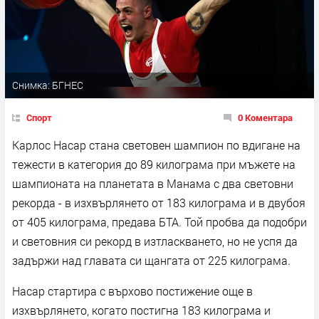
Снимка: БГНЕС
Спорт
0 Коментара
Карлос Насар стана световен шампион по вдигане на
тежести в категория до 89 килограма при мъжете на
шампионата на планетата в Манама с два световни
рекорда - в изхвърлянето от 183 килограма и в двубоя
от 405 килограма, предава БТА. Той пробва да подобри
и световния си рекорд в изтласкването, но не успя да
задържи над главата си щангата от 225 килограма.
Насар стартира с върхово постижение още в
изхвърлянето, когато постигна 183 килограма и