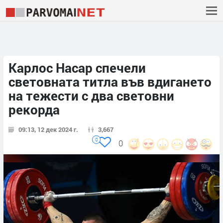
Карлос Насар спечели
световната титла във вдигането
на тежести с два световни
рекорда
09:13, 12 дек 2024 г.
3,667
0
0