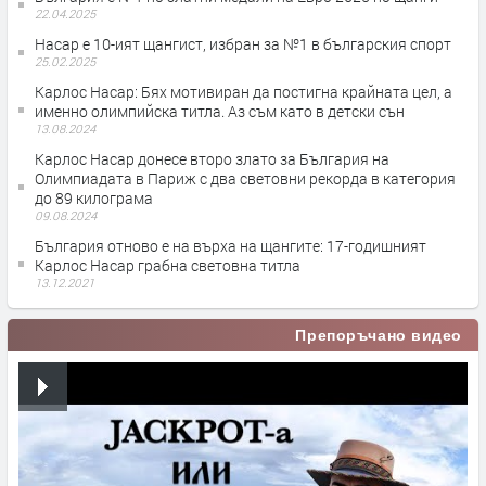
22.04.2025
Насар е 10-ият щангист, избран за №1 в българския спорт
25.02.2025
Карлос Насар: Бях мотивиран да постигна крайната цел, а
именно олимпийска титла. Аз съм като в детски сън
13.08.2024
Карлос Насар донесе второ злато за България на
Олимпиадата в Париж с два световни рекорда в категория
до 89 килограма
09.08.2024
България отново е на върха на щангите: 17-годишният
Карлос Насар грабна световна титла
13.12.2021
Препоръчано видео