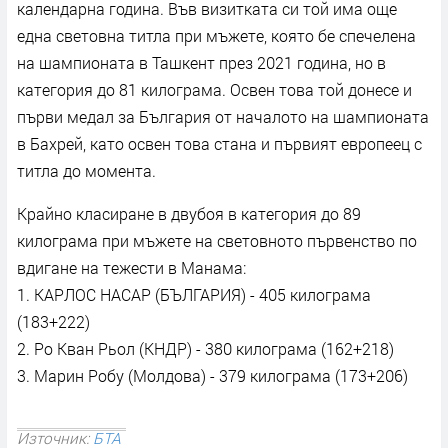
календарна година. Във визитката си той има още
една световна титла при мъжете, която бе спечелена
на шампионата в Ташкент през 2021 година, но в
категория до 81 килограма. Освен това той донесе и
първи медал за България от началото на шампионата
в Бахрей, като освен това стана и първият европеец с
титла до момента.
Крайно класиране в двубоя в категория до 89
килограма при мъжете на световното първенство по
вдигане на тежести в Манама:
1. КАРЛОС НАСАР (БЪЛГАРИЯ) - 405 килограма
(183+222)
2. Ро Кван Рьол (КНДР) - 380 килограма (162+218)
3. Марин Робу (Молдова) - 379 килограма (173+206)
Източник:
БТА