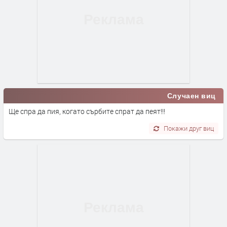
Случаен виц
Ще спра да пия, когато сърбите спрат да пеят!!!
Покажи друг виц