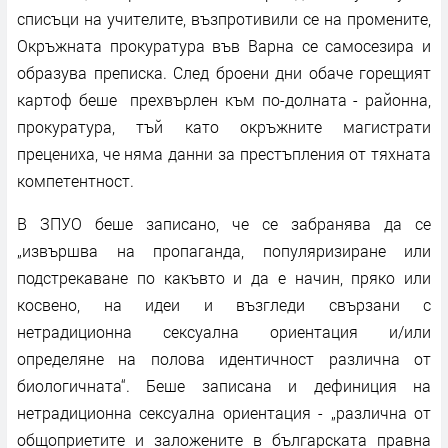
списъци на учителите, възпротивили се на промените,
Окръжната прокуратура във Варна се самосезира и
образува преписка. След броени дни обаче горещият
картоф беше прехвърлен към по-долната - районна,
прокуратура, тъй като окръжните магистрати
прецениха, че няма данни за престъпления от тяхната
компетентност.
В ЗПУО беше записано, че се забранява да се
„извършва на пропаганда, популяризиране или
подстрекаване по какъвто и да е начин, пряко или
косвено, на идеи и възгледи свързани с
нетрадиционна сексуална ориентация и/или
определяне на полова идентичност различна от
биологичната“. Беше записана и дефиниция на
нетрадиционна сексуална ориентация - „различна от
общоприетите и заложените в българската правна