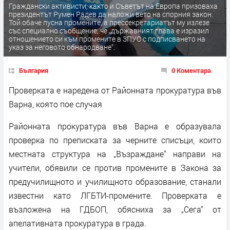
Граждански активисти, както и Съветът на Европа призоваха
президентът Румен Радев да наложи вето на спорния закон.
Той обаче пусна промените, а прессекретариатът му излезе
със специално съобщение, че „държавният глава е изразил
отношението си към промените в ЗПУО с подписването на
указ за неговото обнародване“.
България
0 Коментара
Проверката е наредена от Районната прокуратура във
Варна, която пое случая
Районната прокуратура във Варна е образувала
проверка по преписката за черните списъци, които
местната структура на „Възраждане“ направи на
учители, обявили се против промените в Закона за
предучилищното и училищното образование, станали
известни като ЛГБТИ-промените. Проверката е
възложена на ГДБОП, обясниха за „Сега“ от
апелативната прокуратура в града.