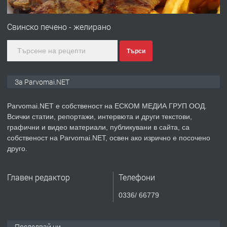
ПРЕДЛАГА
Първи поход "По стъпките на Ангел
Войвода"
Свинско печено - желирано
Търси
преди 1 година
ПРЕДЛАГА
Монтажник на малки детайли за
За Parvomai.NET
медицинската индустрия
Parvomai.NET е собственост на ЕСКОМ МЕДИА ГРУП ООД.
Всички статии, репортажи, интервюта и други текстови,
преди 1 година
графични и видео материали, публикувани в сайта, са
собственост на Parvomai.NET, освен ако изрично е посочено
ПРЕДЛАГА
Уроци по Математика
друго.
Главен редактор
Телефони
преди 1 година
0336/ 66779
ПРЕДЛАГА
Продавам апартамент - гр.
Първомай
Последвай ни