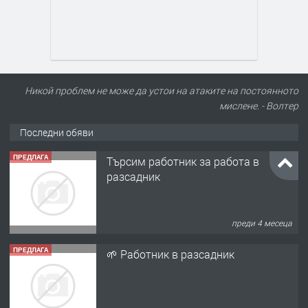
Никой проблем не може да устои на атаките на постоянното
мислене. - Волтер
Последни обяви
ПРЕДЛАГА
Търсим работник за работа в
разсадник
преди 4 месеца
ПРЕДЛАГА
🌱 Работник в разсадник