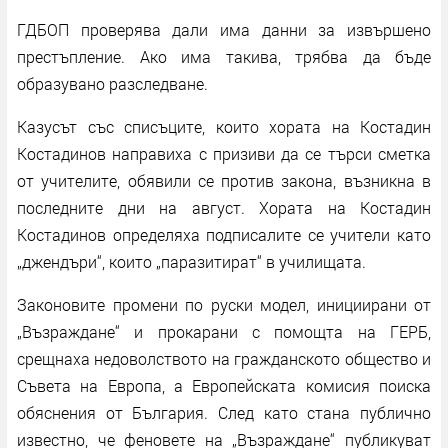
ГДБОП проверява дали има данни за извършено
престъпление. Ако има такива, трябва да бъде
образувано разследване.
Казусът със списъците, които хората на Костадин
Костадинов направиха с призиви да се търси сметка
от учителите, обявили се против закона, възникна в
последните дни на август. Хората на Костадин
Костадинов определяха подписалите се учители като
„джендъри“, които „паразитират“ в училищата.
Законовите промени по руски модел, инициирани от
„Възраждане“ и прокарани с помощта на ГЕРБ,
срещнаха недоволството на гражданското общество и
Съвета на Европа, а Европейската комисия поиска
обяснения от България. След като стана публично
известно, че феновете на „Възраждане“ публикуват