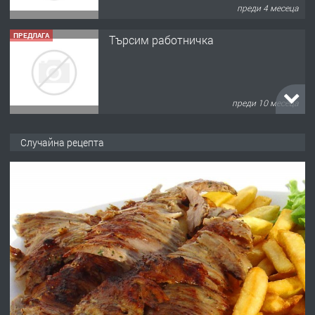
преди 4 месеца
ПРЕДЛАГА
Търсим работничка
преди 10 месеца
ПРЕДЛАГА
Продава употребявани чисти и
Случайна рецепта
запазени матраци за спални.
преди 1 година
ПРЕДЛАГА
Работа за общи работници
преди 1 година