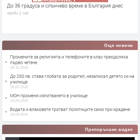
До 36 градуса и слънчево време в България днес
О
с
преди 1 час
п
Още новини
Промените за религията и телефоните в клас преодоляха
първо четене
08.10.2025
До 250 лв. става глобата за родител, незаписал детето си на
училище
29.05.2025
МОН променя изпитването в училище
23.05.2025
Водата и влаковете трогват политиците само при крадене
29.08.2024
Препоръчано видео