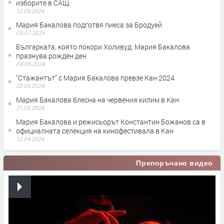
изборите в САЩ
12.09.2024
Мария Бакалова подготвя пиеса за Бродуей
09.07.2024
Българката, която покори Холивуд: Мария Бакалова
празнува рожден ден
04.06.2024
"Стажантът" с Мария Бакалова превзе Кан 2024
22.05.2024
Мария Бакалова блесна на червения килим в Кан
21.05.2024
Мария Бакалова и режисьорът Константин Божанов са в
официалната селекция на кинофестивала в Кан
12.04.2024
Препоръчано видео