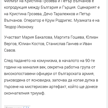
Филмът на Кристина Грозева и Петър Вълчанов е
копродукция между България и Гърция. Сценарият е
на Кристина Грозева, Дечо Таралежков и Петър
Вълчанов. Оператор е Крум Родригес. Музиката е на
Теодор Иконому.
Участват Мария Бакалова, Маргита Гошева, Юлиан
Вергов, Юлиан Костов, Станислав Ганчев и Иван
Савов.
След падането на комунизма, в началото на 90-те
години на миналия век, секретна работна група от
високопоставени офицери от българската армия,
ръководена от ясновидка, започва да копае дупка в
търсене на мистериозен артефакт, който ще донесе
окончателния триумф.
Източник:
БТА