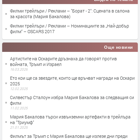
Филми трейлъри / Реклами – "Борат - 2": Сцената в салона
за красота (Мария Бакалова)
Филми трейлъри / Реклами – Номинациите за „Най-добър
филм“ – OSCARS 2017
Още новини
Артистите на Оскарите дръзнаха да говорят против
войната, Тръмп и Израел
16.03.2026
Ето кои ще са звездите, които ще връчват награди на Оскари
2025
12.02.2025
Силвестър Сталоун избра Мария Бакалова за следващия си
филм
11.02.2025
Мария Бакалова търси извънземни артефакти в трейлъра
на "Триумф"
21.01.2025
Филмът за Тръмп с Мария Бакалова ще излезе дни преди