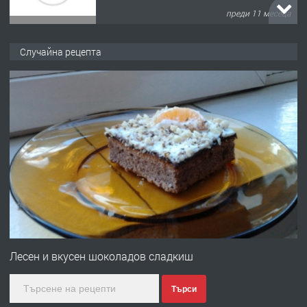
преди 11 месеца
ПРЕДЛАГА
Продава употребявани чисти и
Случайна рецепта
запазени матраци за спални.
преди 1 година
ПРЕДЛАГА
Работа за общи работници
преди 1 година
ПРЕДЛАГА
Първи поход "По стъпките на Ангел
Войвода"
Лесен и вкусен шоколадов сладкиш
Търси
преди 1 година