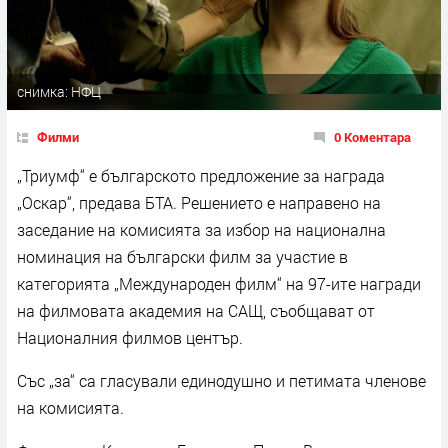
снимка: НФЦ
Филми
0 Коментара
„Триумф“ е българското предложение за награда
„Оскар“, предава БТА. Решението е направено на
заседание на комисията за избор на национална
номинация на български филм за участие в
категорията „Международен филм“ на 97-ите награди
на филмовата академия на САЩ, съобщават от
Националния филмов център.
Със „за“ са гласували единодушно и петимата членове
на комисията.