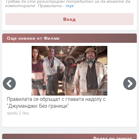
Трябва да сте регистриран потребител за да можете да
коментирате. Правилата -
тук
.
Вход
Още новини от Филми
Правилата се обръщат с главата надолу с
„
"Джуманджи: Без граници"
D
преди 2 дни
п
Видеа по темата