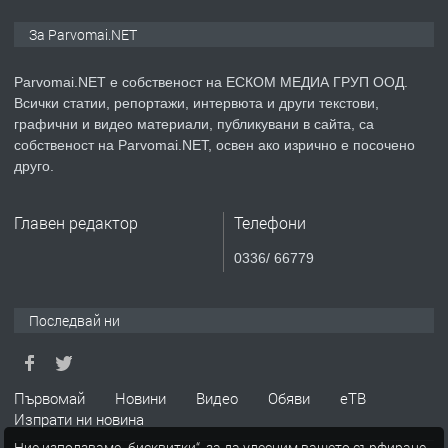
ПРЕДЛАГА
Монтажник на малки детайли за
За Parvomai.NET
медицинската индустрия
Parvomai.NET е собственост на ЕСКОМ МЕДИА ГРУП ООД.
Всички статии, репортажи, интервюта и други текстови,
преди 1 година
графични и видео материали, публикувани в сайта, са
собственост на Parvomai.NET, освен ако изрично е посочено
ПРЕДЛАГА
Уроци по Математика
друго.
Главен редактор
Телефони
преди 1 година
0336/ 66779
ПРЕДЛАГА
Продавам апартамент - гр.
Първомай
Последвай ни
преди 1 година
Първомай
Новини
Видео
Обяви
еТВ
Изпрати ни новина
ТЪРСИ
Търсим работник
Ние използваме „бисквитки“, за да улесним вашето сърфиране.