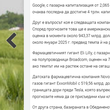
Google, с пазарна капитализация от 2,065
очаква последна да достигне 4 трлн. капи
Друг е въпросът коя е следващата компани
Според прогнозите това ще е американски
оценка в момента около 943,37 млрд. дол
около януари 2025 г. предвид темпа ѝ на 
Фармацевтичният гигант Eli Lilly, с паза
на полупроводници Broadcom, оценен на 
ако темпът им на растеж остане на сегаш
Датската фармацевтична компания Novo No
газов гигант ExxonMobil с 519,56 млрд. 
границата дори преди Tesla, която въпрек
прогнозите няма да се присъедини към кл
От друга страна, базираната в Обединено