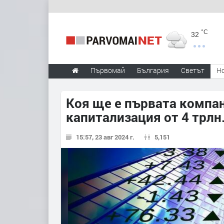
°C
32
Първомай
България
Светът
Н
Коя ще е първата компан
капитализация от 4 трлн
15:57, 23 авг 2024 г.
5,151