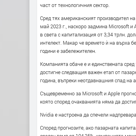
част от технологичния сектор.
Сред тях американският производител на 
май 2023 г., наскоро задмина Microsoft 
в света с капитализация от 3,34 трлн. д
интелект. Макар че времето ѝ на върха бе
години е забележителен.
Компанията обаче е и единствената сред 
достигне следващия важен етап от пазарн
година, въпреки неотдавнашния спад на ак
Същевременно за Microsoft и Apple прогноз
която според очакванията няма да достиг
Nvidia е настроена да спечели надпревара
Според прогнозите, ако пазарната капита
среден темп от 104,25%, компанията може