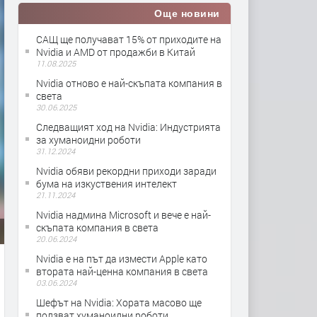
Още новини
САЩ ще получават 15% от приходите на
Nvidia и AMD от продажби в Китай
11.08.2025
Nvidia отново е най-скъпата компания в
света
30.06.2025
Следващият ход на Nvidia: Индустрията
за хуманоидни роботи
31.12.2024
Nvidia обяви рекордни приходи заради
бума на изкуствения интелект
21.11.2024
Nvidia надмина Microsoft и вече е най-
скъпата компания в света
20.06.2024
Nvidia е на път да измести Apple като
втората най-ценна компания в света
03.06.2024
Шефът на Nvidia: Хората масово ще
ползват хуманоидни роботи