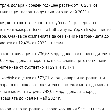
 трлн. долара и среден годишен растеж от 10,23%, се
тализация, вероятно до началото на май 2031 г.
я, която ще стане част от клуба на 1 трлн. долара.
ят конгломерат Berkshire Hathaway на Уорън Бъфет, чиято
ара. Очаква се компанията да се изкачи над границата до
растеж от 12,42% от 2022 г. насам.
рна капитализация от 736,58 млрд. долара и производителят
706 млрд. долара, вероятно ще са следващите попълнения,
ните нива от съответно 41,29% и 45,17%.
rdisk с оценка от 572,01 млрд. долара и петролният и
долара също показват значителен растеж и могат да минат
и че в момента струва 742,08 млрд. долара, според
асацията до края на май 2027 г.
то кралство петролна и газова компания Shell, въпреки