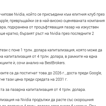
чипове Nvidia, който се присъедини към елитния клуб през
и Apple, превръщайки се в най-високо оценяваната компания
олара, подхранена от процъфтяващия пазар на изкуствен
ше кратко, бързият ръст на Nvidia през последните 2
тези с поне 1 трлн. долара капитализация, която може да
а капитализация от 4 трлн. долара, в рамките на една
циите ѝ, сочи анализ на BestBrokers.
ите са да постигнат това до 2026 г., доста преди Google,
не тази цена преди средата на 2031 г.
та за пазарна капитализация от 4 трлн. долара.
лизация на Nvidia продължи да расте със скорошния
 да достигне 4 трлн. долара след около 6 месеца. При