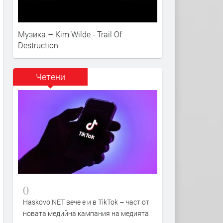
Музика – Kim Wilde - Trail Of
Destruction
Четени
0
Haskovo.NET вече е и в TikTok – част от
новата медийна кампания на медията