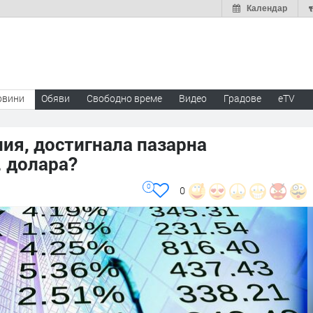
Календар
овини
Обяви
Свободно време
Видео
Градове
eTV
ия, достигнала пазарна
. долара?
0
0