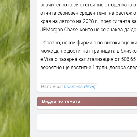
значителното си отстояние от оценката от
отчита сериозен среден темп на растеж от
края на лятото на 2028 г., пред гиганта 
JPMorgan Chase, които не се очаква да до
Обратно, някои фирми с по-високи оценки
може да не достигнат границата в близко
е Visa с пазарна капитализация от 506,65
вероятно ще достигне 1 трлн. долара след 
Източник:
business.dir.bg
Видеа по темата