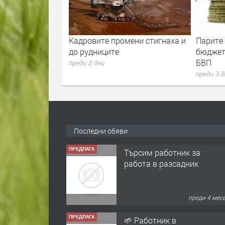
мени стигнаха и
Парите от Брюксел свалиха
Над 744
бюджетния дефицит до 1.7% от
пациент
БВП
НЗОК пр
преди 3 дни
преди 3 
Последни обяви
ПРЕДЛАГА
🌱 Работник в
разсадник
преди 4 мес
ПРЕДЛАГА
Търсим работничка