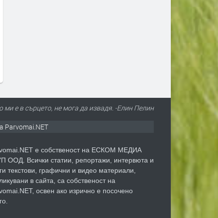
Дигитално евро: портмонето ще
Цената на дизела е скочи
е вече в нашия смартфон
над 17% за месец. И
продължава да расте
преди 4 дни
преди 4 дни
то ми е в сърцето, не мога да извадя. -Елин Пелин
а Parvomai.NET
vomai.NET е собственост на ЕСКОМ МЕДИА
П ООД. Всички статии, репортажи, интервюта и
ги текстови, графични и видео материали,
ликувани в сайта, са собственост на
vomai.NET, освен ако изрично е посочено
го.