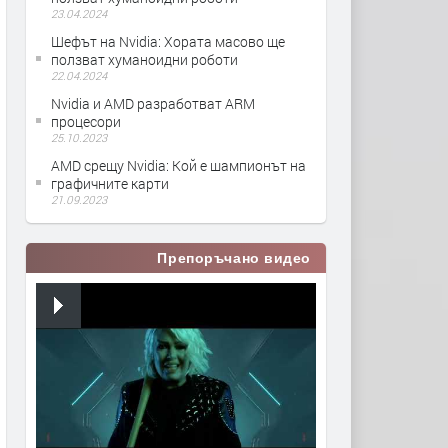
23.04.2024
Шефът на Nvidia: Хората масово ще
ползват хуманоидни роботи
22.04.2024
Nvidia и AMD разработват ARM
процесори
25.10.2023
AMD срещу Nvidia: Кой е шампионът на
графичните карти
21.09.2023
Препоръчано видео