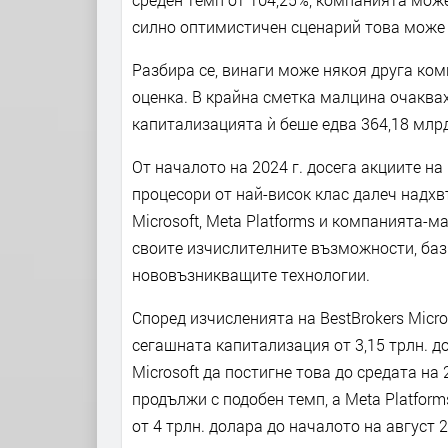
силно оптимистичен сценарий това може д
Разбира се, винаги може някоя друга ком
оценка. В крайна сметка малцина очакваха
капитализацията ѝ беше едва 364,18 млрд
От началото на 2024 г. досега акциите на
процесори от най-висок клас далеч надхв
Microsoft, Meta Platforms и компанията-м
своите изчислителните възможности, бази
нововъзникващите технологии.
Според изчисленията на BestBrokers Micro
сегашната капитализация от 3,15 трлн. до
Microsoft да постигне това до средата на 
продължи с подобен темп, а Meta Platform
от 4 трлн. долара до началото на август 2