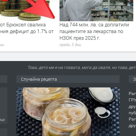
 млн. лв. са доплатили
Вече може да се подават молби
ите за лекарства по
за личен фалит
ез 2025 г.
преди 3 дни
дни
Това, дето ми е на главата, мога да сваля, но това, де
Случайна рецепта
З
Par
ГРУ
дру
пуб
Par
еца
дру