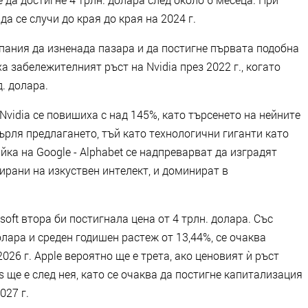
а се случи до края до края на 2024 г.
пания да изненада пазара и да постигне първата подобна
 забележителният ръст на Nvidia през 2022 г., когато
. долара.
 Nvidia се повишиха с над 145%, като търсенето на нейните
ърля предлагането, тъй като технологични гиганти като
айка на Google - Alphabet се надпреварват да изградят
рани на изкуствен интелект, и доминират в
soft втора би постигнала цена от 4 трлн. долара. Със
лара и среден годишен растеж от 13,44%, се очаква
2026 г. Apple вероятно ще е трета, ако ценовият ѝ ръст
s ще е след нея, като се очаква да постигне капитализация
027 г.