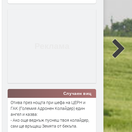
Случаен виц
Отива през нощта при шефа на ЦЕРН и
ГАК (Големия Адронен Колайдер) един
ангел и казва:
- Ако още веднъж пуснеш твоя колайдер,
сам ще връщаш Земята от бекъпа.