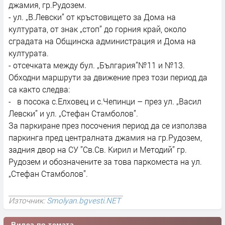
джамия, гр.Рудозем.
- ул. „В.Левски” от кръстовището за Дома на
културата, от знак „стоп” до горния край, около
сградата на Общинска администрация и Дома на
културата.
- отсечката между бул. „България”№11 и №13.
Обходни маршрути за движение през този период да
са както следва:
- в посока с.Елховец и с.Чепинци – през ул. „Васил
Левски” и ул. „Стефан Стамболов”.
За паркиране през посочения период да се използва
паркинга пред централната джамия на гр.Рудозем,
задния двор на СУ ”Св.Св. Кирил и Методий” гр.
Рудозем и обозначените за това паркоместа на ул.
„Стефан Стамболов”.
Източник:
Smolyan.bgvesti.NET
Видеа по темата