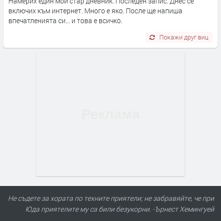
Намерих един мой стар дневник. Последен запис: Днес се
включих към интернет. Много е яко. После ще напиша
впечатленията си... и това е всичко.
Покажи друг виц
Не съдете за хората по техните приятели; не забравяйте, че при
Юда приятелите му са били безукорни. -Ърнест Хемингуей