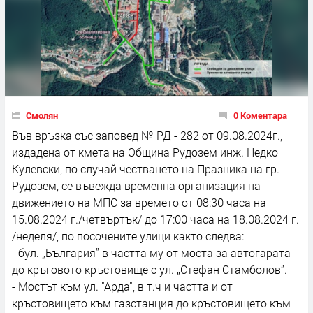
Смолян
0 Коментара
Във връзка със заповед № РД - 282 от 09.08.2024г.,
издадена от кмета на Община Рудозем инж. Недко
Кулевски, по случай честването на Празника на гр.
Рудозем, се въвежда временна организация на
движението на МПС за времето от 08:30 часа на
15.08.2024 г./четвъртък/ до 17:00 часа на 18.08.2024 г.
/неделя/, по посочените улици както следва:
- бул. „България” в частта му от моста за автогарата
до кръговото кръстовище с ул. „Стефан Стамболов”.
- Мостът към ул. "Арда", в т.ч и частта и от
кръстовището към газстанция до кръстовището към