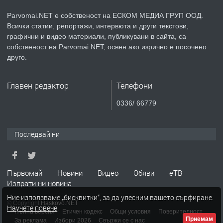
Parvomai.NET е собственост на ЕСКОМ МЕДИА ГРУП ООД.
Всички статии, репортажи, интервюта и други текстови,
преди 1 година
графични и видео материали, публикувани в сайта, са
собственост на Parvomai.NET, освен ако изрично е посочено
ПРЕДЛАГА
Продавам апартамент - гр.
друго.
Първомай
Главен редактор
Телефони
преди 1 година
0336/ 66779
ТЪРСИ
Търсим работник
Последвай ни
преди 1 година
Първомай
Новини
Видео
Обяви
еТВ
Изпрати ни новина
ПРЕДЛАГА
Търсим работник за работа в
Ние използваме „бисквитки“, за да улесним вашето сърфиране.
разсадник
© Copyright
Haskovo.NET
Научете повече
.
Пълна версия
Етичен кодекс
Общи условия
Поверителност
Приемам
За реклама
Избори 2026
Свържи се с нас