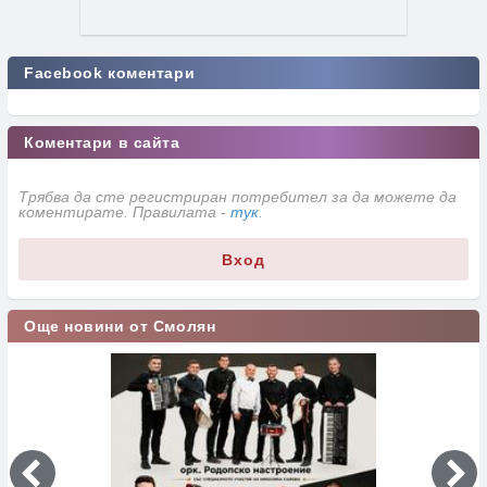
Facebook коментари
Коментари в сайта
Трябва да сте регистриран потребител за да можете да
коментирате. Правилата -
тук
.
Вход
Още новини от Смолян