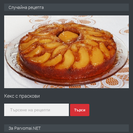
ПРЕДЛАГА
Работа за общи работници
Случайна рецепта
преди 1 година
ПРЕДЛАГА
Първи поход "По стъпките на Ангел
Войвода"
преди 1 година
ПРЕДЛАГА
Монтажник на малки детайли за
медицинската индустрия
Кекс с праскови
Търси
преди 1 година
ПРЕДЛАГА
Уроци по Математика
За Parvomai.NET