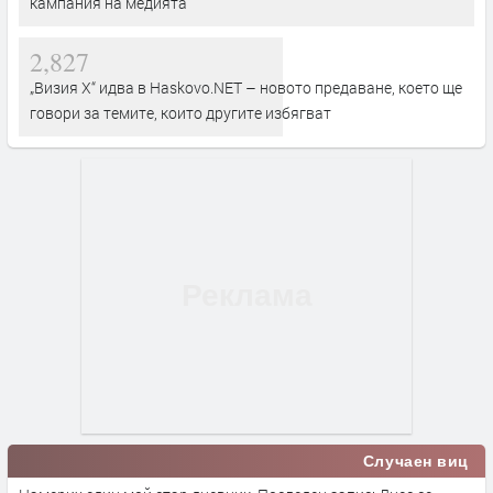
кампания на медията
2,827
„Визия Х“ идва в Haskovo.NET – новото предаване, което ще
говори за темите, които другите избягват
Случаен виц