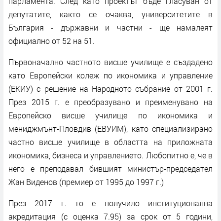
парламента. След като проектът бъде гласуван от
депутатите, както се очаква, университетите в
България - държавни и частни - ще намалеят
официално от 52 на 51.
Първоначално частното висше училище е създадено
като Европейски колеж по икономика и управление
(ЕКИУ) с решение на Народното събрание от 2001 г.
През 2015 г. е преобразувано и преименувано на
Европейско висше училище по икономика и
мениджмънт-Пловдив (ЕВУИМ), като специализирано
частно висше училище в областта на приложната
икономика, бизнеса и управлението. Любопитно е, че в
него е преподавал бившият министър-председател
Жан Виденов (премиер от 1995 до 1997 г.)
През 2017 г. то е получило институционална
акредитация (с оценка 7.95) за срок от 5 години,