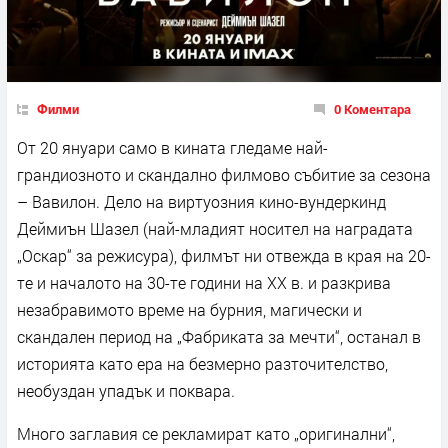
Филми
0 Коментара
От 20 януари само в кината гледаме най-
грандиозното и скандално филмово събитие за сезона
– Вавилон. Дело на виртуозния кино-вундеркинд
Деймиън Шазел (най-младият носител на наградата
„Оскар“ за режисура), филмът ни отвежда в края на 20-
те и началото на 30-те години на XX в. и разкрива
незабравимото време на бурния, магически и
скандален период на „Фабриката за мечти“, останал в
историята като ера на безмерно разточителство,
необуздан упадък и поквара.
Много заглавия се рекламират като „оригинални“,