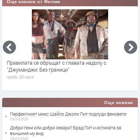
Още новини от Филми
Правилата се обръщат с главата надолу с
„
"Джуманджи: Без граници"
D
преди 18 часа
п
Още новини
Перфектният микс: Шайло Джоли Пит подлуди феновете
09.04.2026
Добри гени или добри лекари? Брад Пит и истината за
външния му вид
06.04.2026