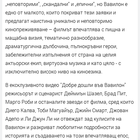
„неповторими“, „скандални“ и „епични“, но Вавилон е
едно от малкото, които покриват тези заявки и
предлагат наистина уникално и неповторимо
кинопреживяване – филмът впечатлява с пищна и
мащабна визия, тематично разнообразие,
драматургична дълбочина, пълнокръвни герои,
забележителни изпълнения от страна на целия
актьорски екип, виртуозна музика и като цяло - с
изключително високо ниво на киноезика.
В ексклузивното видео "Добре дошли във Вавилон"
режисьорът и сценарист Деймиън Шазел, Брад Пит,
Марго Роби и останалите звезди от филма, сред които
Диего Калва, Тоби Магуайър, Джийн Смарт, Джован
Адепо и Ли Джун Ли ни отвеждат зад кулисите на
Вавилон и разкриват любопитни подробности за
историята и създаването на този впечатляващ епос,