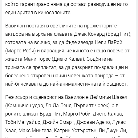
който гарантирано няма да остави равнодушен нито
един зрител в киносалоните.
Вавилон поставя в светлините на прожекторите
актьора на върха на славата Джак Конард (Брад Пит);
готовата на всичко, за да бъде звезда Нели ЛаРой
(Марго Роби) и вярващия, че киното е нещо повече от
живота Мани Торес (Диего Калва). Съдбите на
тримата се преплитат, за да разкрият по-зрелищен и
болезнено откровен начин човешката природа – от
най-бляскавата до най-анималистичната ѝ същност.
Режисьор и сценарист на Вавилон е Деймиън Шазел
(Камшичен удар, Ла Ла Ленд, Първият човек), а в
ролите влизат Брад Пит, Марго Роби, Диего Калва,
Тоби Магуайър, Джийн Смарт, Джован Адепо, Лукас
Хаас, Макс Мингела, Катрин Уотърстън, Ли Джун Ли,