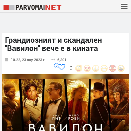
Грандиозният и скандален
''Вавилон'' вече е в кината
10:22, 23 яну 2023 г.
6,301
0
0