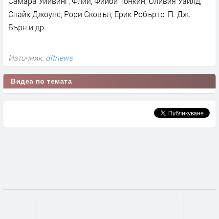
Самара Уийвинг, Флий, Фийби Тонкин, Оливия Уайлд,
Спайк Джоунс, Рори Сковъл, Ерик Робъртс, П. Дж.
Бърн и др.
Източник:
offnews
Видеа по темата