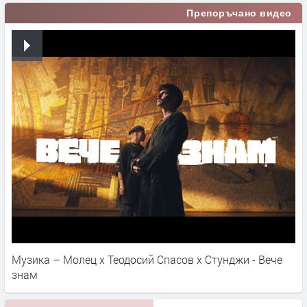
Препоръчано видео
Музика – Молец x Теодосий Спасов х Стунджи - Вече
знам