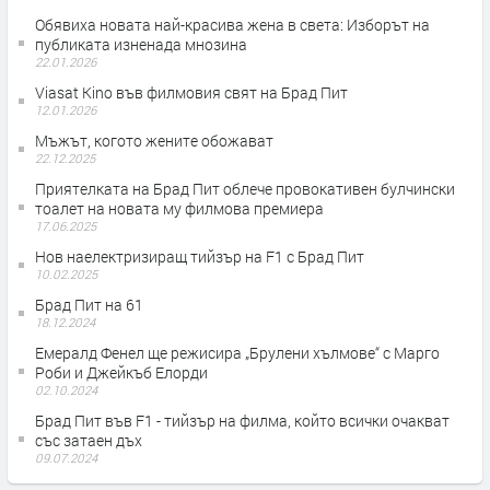
Обявиха новата най-красива жена в света: Изборът на
публиката изненада мнозина
22.01.2026
Viasat Kino във филмовия свят на Брад Пит
12.01.2026
Мъжът, когото жените обожават
22.12.2025
Приятелката на Брад Пит облече провокативен булчински
тоалет на новата му филмова премиера
17.06.2025
Нов наелектризиращ тийзър на F1 с Брад Пит
10.02.2025
Брад Пит на 61
18.12.2024
Емералд Фенел ще режисира „Брулени хълмове“ с Марго
Роби и Джейкъб Елорди
02.10.2024
Брад Пит във F1 - тийзър на филма, който всички очакват
със затаен дъх
09.07.2024