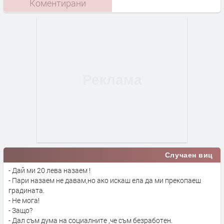
Коментирани
Случаен виц
- Дай ми 20 лева назаем !
- Пари назаем не давам,но ако искаш ела да ми прекопаеш
градината.
- Не мога!
- Защо?
- Дал съм дума на социалните ,че съм безработен.