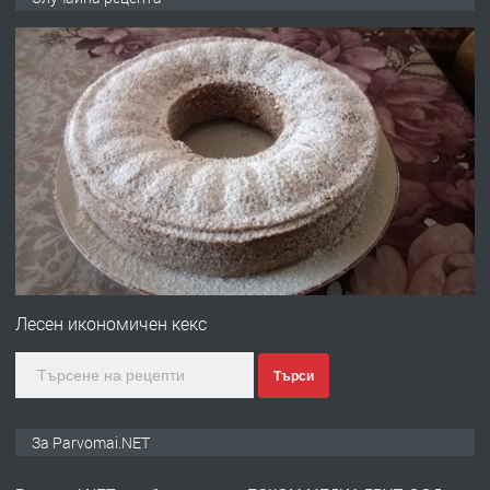
запазени матраци за спални.
преди 1 година
ПРЕДЛАГА
Работа за общи работници
преди 1 година
ПРЕДЛАГА
Първи поход "По стъпките на Ангел
Войвода"
Лесен икономичен кекс
Търси
преди 1 година
ПРЕДЛАГА
Монтажник на малки детайли за
За Parvomai.NET
медицинската индустрия