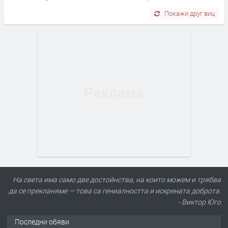
Покажи друг виц
На света има само две достойнства, на които можем и трябва
да се прекланяме — това са гениалността и искрената доброта.
- Виктор Юго
Последни обяви