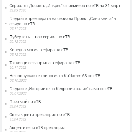
Сериалът Досието „Ипкрес“ с премиера по еТВ на 31 март
23.03.2026
Гледайте премиерата на сериала Проект „Синя книга“ в
ефира на еТВ
03.11.2025
Пубертетът - нов сериал по еТВ
20.12.2022
Коледна магия в ефира на еТВ
05.12.2022
Татковци се завръща в ефира на еТВ
10.11.2022
Не пропускайте трилогията Ku'damm 63 по еТВ
03.10.2022
Гледайте „Историите на Кедровия залив“ само по еТВ
01.07.2022
През май по еТВ
29.04.2022
Още акценти през април по еТВ
15.04.2022
Акцентите по еТВ през април