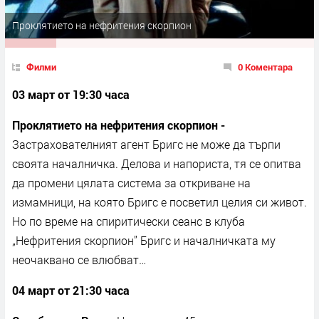
Проклятието на нефритения скорпион
Филми
0 Коментара
03 март от 19:30 часа
Проклятието на нефритения скорпион -
Застрахователният агент Бригс не може да търпи
своята началничка. Делова и напориста, тя се опитва
да промени цялата система за откриване на
измамници, на която Бригс е посветил целия си живот.
Но по време на спиритически сеанс в клуба
„Нефритения скорпион” Бригс и началничката му
неочаквано се влюбват…
04 март от 21:30 часа