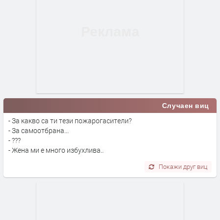
Случаен виц
- За какво са ти тези пожарогасители?
- За самоотбрана...
- ???
- Жена ми е много избухлива..
Покажи друг виц