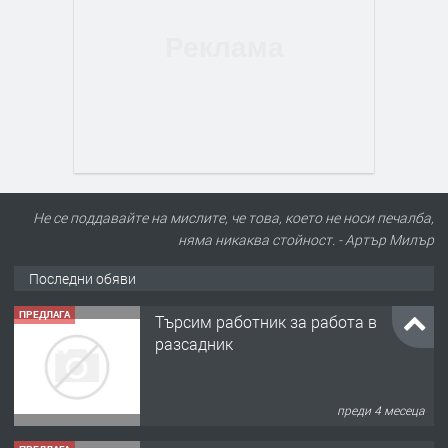
Не се поддавайте на мислите, че това, което не носи печалба,
няма никаква стойност. - Артър Милър
Последни обяви
ПРЕДЛАГА
Търсим работник за работа в
разсадник
преди 4 месеца
ПРЕДЛАГА
🌱 Работник в разсадник