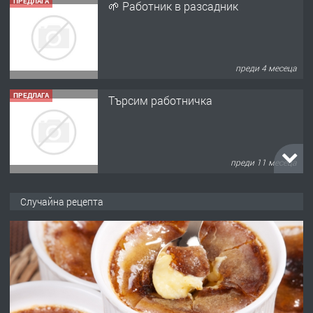
преди 4 месеца
ПРЕДЛАГА
Търсим работничка
преди 11 месеца
ПРЕДЛАГА
Продава употребявани чисти и
запазени матраци за спални.
Случайна рецепта
преди 1 година
ПРЕДЛАГА
Работа за общи работници