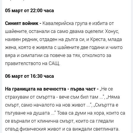
05 март от 22:00 часа
Синият войник -
Кавалерийска група е избита от
шайените, останали са само двама оцелели: Хонус,
наивен редник, отдаден на дълга си, и Креста, млада
жена, която е живяла с шайените две години и чиито
вяра и симпатии са повече за тях, отколкото за
правителството на САЩ.
06 март от 16:30 часа
На границата на вечността - първа част -
„Не се
страхувам от смъртта - вече съм бил там ...”, „Няма
смърт, само началото на нов живот ...”, „Смъртта е
пътуване на душата ...” Това са думи на хора, които са
се върнали от клинична смърт, които са гледали
отвъд физическия живот и са виждали светлината.