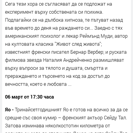
Сега тези хора се съгласяват да се подложат на
експеримент върху собствената си психика.
Подлагайки се на дълбока хипноза, те пътуват назад
във времето до деня на раждането си... Заедно с тях
американският психолог и лекар Реймънд Муди, автор
на култовата класика "Живот след живота";
известният френски писател Бернар Вербер; и руската
филмова звезда Наталия Андрейченко размишляват
върху въпроси за тялото и душата, смъртта и
прераждането и търсенето на код за достъп до
вечността, което е любовта ...
06 март от 17:30 часа
Яо -
Тринайсетгодишният Яо е готов на всичко за да се
срещне със своя кумир – френският актьор Сейду Тал.
Затова изминава няколкостотин километра от