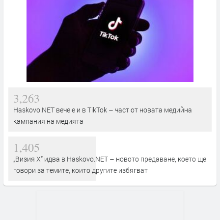
3,263
Haskovo.NET вече е и в TikTok – част от новата медийна
кампания на медията
1,405
„Визия Х“ идва в Haskovo.NET – новото предаване, което ще
говори за темите, които другите избягват