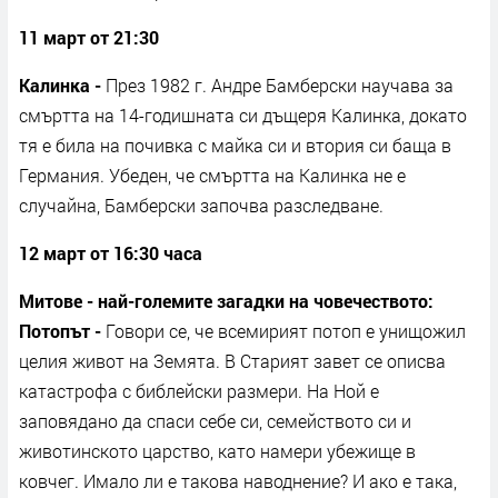
11 март от 21:30
Калинка -
През 1982 г. Андре Бамберски научава за
смъртта на 14-годишната си дъщеря Калинка, докато
тя е била на почивка с майка си и втория си баща в
Германия. Убеден, че смъртта на Калинка не е
случайна, Бамберски започва разследване.
12 март от 16:30 часа
Митове - най-големите загадки на човечеството:
Потопът -
Говори се, че всемирият потоп е унищожил
целия живот на Земята. В Старият завет се описва
катастрофа с библейски размери. На Ной е
заповядано да спаси себе си, семейството си и
животинското царство, като намери убежище в
ковчег. Имало ли е такова наводнение? И ако е така,