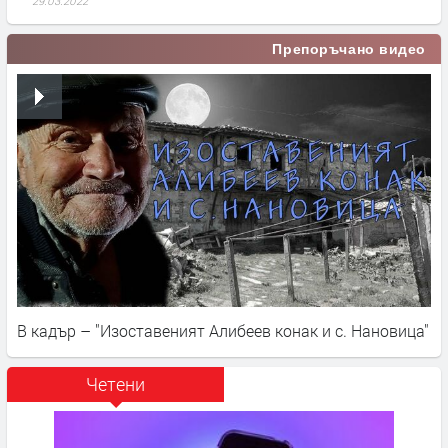
29.03.2022
Препоръчано видео
В кадър – "Изоставеният Алибеев конак и с. Нановица"
Четени