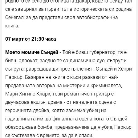
родното си село до столицата Дакар, където Сейду Тал
се е завърнал за първи път в историческата си родина
Сенегал, за да представи своя автобиографична
книга.
07 март от 21:30 часа
Моето момиче Съндей - Т
ой е бивш губернатор, тя е
бивш адвокат, заедно те са динамично дуо, съпруг и
съпруга, разрешаващи престъпления - Съндей и Хенри
Паркър. Базиран на книга с къси разкази от най-
продаваната авторка на мистерии и криминалета,
Мари Хигинс Кларк, този романтичен трилър е
двучасова екшън, драма - от началната сцена с
героичната двойка, която заснема убиец на
годишнината им, до финалната сцена когато Съндей
обезоръжава бомба, предназначена да я убие, Паркър
се състезава с времето, за да я спаси.