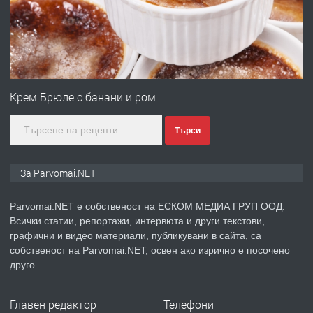
преди 1 година
ПРЕДЛАГА
Първи поход "По стъпките на Ангел
Войвода"
Крем Брюле с банани и ром
преди 1 година
Търси
ПРЕДЛАГА
Монтажник на малки детайли за
медицинската индустрия
За Parvomai.NET
Parvomai.NET е собственост на ЕСКОМ МЕДИА ГРУП ООД.
преди 1 година
Всички статии, репортажи, интервюта и други текстови,
графични и видео материали, публикувани в сайта, са
ПРЕДЛАГА
Уроци по Математика
собственост на Parvomai.NET, освен ако изрично е посочено
друго.
Главен редактор
Телефони
преди 1 година