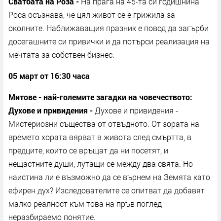
Сватбата на Роза -
На прага на 45-та си годишнина
Роса осъзнава, че цял живот се е грижила за
околните. Наближаващия празник е повод да загърби
досегашните си привички и да потърси реализация на
мечтата за собствен бизнес.
05 март от 16:30 часа
Митове - най-големите загадки на човечеството:
Духове и привидения -
Духове и привидения -
Мистериозни същества от отвъдното. От зората на
времето хората вярват в живота след смъртта, в
предците, които се връщат да ни посетят, и
нещастните души, лутащи се между два свята. Но
наистина ли е възможно да се върнем на Земята като
ефирен дух? Изследователите се опитват да добавят
малко реалност към това на пръв поглед
неразбираемо понятие.