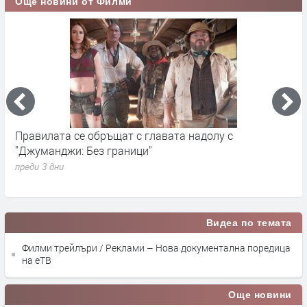
Още новини от Филми
ат с главата надолу с
„Седмицата на акулите“ 
аници"
Discovery
преди 1 седмица
Видеа по темата
Филми трейлъри / Реклами – Нова документална поредица
на еТВ
Още новини