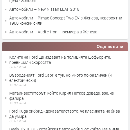
цена - Sondors
Автомобили – New Nissan LEAF 2018
Автомобили – Rimac Concept Two EV в Женева, невероятни
1900 конски сили
Автомобили – Audi e-tron - премиера в Женева
Още новини
Колите на Ford ще издават на полицията шофьорите,
превишили скоростта
30.07.2024
Възроденият Ford Capri е тук, но много по-различен (и
електрически)
12.07.2024
Мегаинвеститорът, който Кирил Петков доведе, взе, че
фалира
12.03.2024
Ford Kuga хибрид - доказателството, че класиката не бива
да умира
08.01.2024
Geely JiYUE 01 - китайският автомобил, от който Tesla има