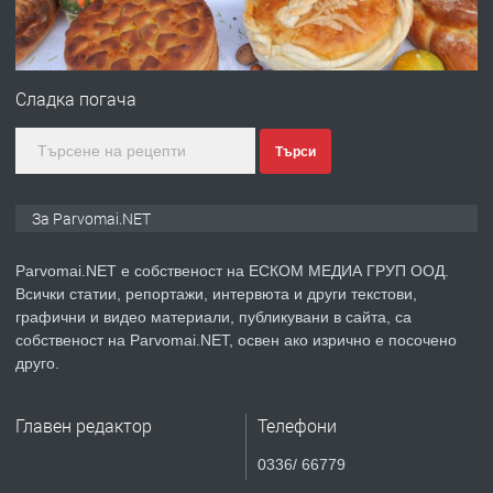
преди 1 година
ПРЕДЛАГА
Монтажник на малки детайли за
медицинската индустрия
Сладка погача
Търси
преди 1 година
ПРЕДЛАГА
Уроци по Математика
За Parvomai.NET
Parvomai.NET е собственост на ЕСКОМ МЕДИА ГРУП ООД.
Всички статии, репортажи, интервюта и други текстови,
преди 1 година
графични и видео материали, публикувани в сайта, са
собственост на Parvomai.NET, освен ако изрично е посочено
ПРЕДЛАГА
Продавам апартамент - гр.
друго.
Първомай
Главен редактор
Телефони
преди 1 година
0336/ 66779