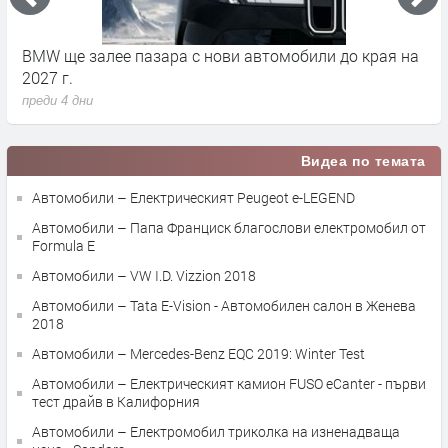
BMW ще залее пазара с нови автомобили до края на
Л
2027 г.
н
преди 4 дни
п
Видеа по темата
Автомобили – Електрическият Peugeot e-LEGEND
Автомобили – Папа Франциск благослови електромобил от
Formula E
Автомобили – VW I.D. Vizzion 2018
Автомобили – Tata E-Vision - Автомобилен салон в Женева
2018
Автомобили – Mercedes-Benz EQC 2019: Winter Test
Автомобили – Електрическият камион FUSO eCanter - първи
тест драйв в Калифорния
Автомобили – Електромобил триколка на изненадваща