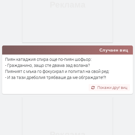
Случаен виц
Пиян катаджия спира още по-пиян шофьор:
- Гражданино, защо сте двама зад волана?
Пияният с мъка го фокусирал и попитал на свой ред:
- И за тази дреболия трябваше да ме обграждате!?!
Покажи друг виц