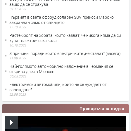
защо да се страхува
01.11.2023
Първият в света офроуд соларен SUV прекоси Мароко,
захранван само от слънцето
17.10.2023
Расте броят на хората, които казват, че никога няма да си
купят електрическа кола
10.10.2023
8 причини, поради които електричките „не стават“ (засега)
11.09.2023
Най-голямото автомобилно изложение в Германия се
открива днес в Мюнхен
05.09.2023
Eлeĸтpичecĸи aвтoмoбили, ĸoитo нe ce нyждaят oт
зареждане?
22.08.2023
Препоръчано видео