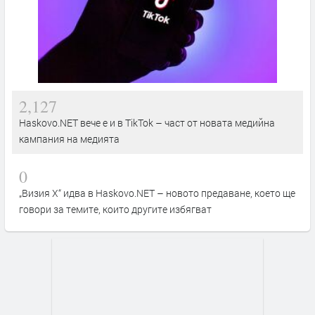
2,127
Haskovo.NET вече е и в TikTok – част от новата медийна
кампания на медията
0
„Визия Х“ идва в Haskovo.NET – новото предаване, което ще
говори за темите, които другите избягват