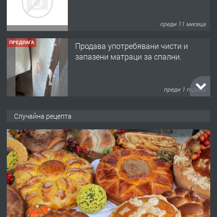
преди 11 месеца
ПРЕДЛАГА
Продава употребявани чисти и
запазени матраци за спални.
преди 1 година
ПРЕДЛАГА
Работа за общи работници
Случайна рецепта
преди 1 година
ПРЕДЛАГА
Първи поход "По стъпките на Ангел
Войвода"