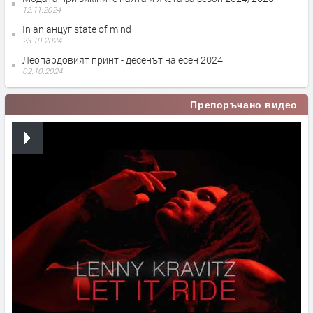
12.11.2024
In an анцуг state of mind
23.10.2024
Леопардовият принт - десенът на есен 2024
02.10.2024
Препоръчано видео