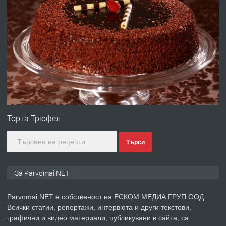
преди 1 година
ПРЕДЛАГА
Работа за общи работници
преди 1 година
ПРЕДЛАГА
Първи поход "По стъпките на Ангел
Войвода"
Торта Трюфел
Търси
преди 1 година
ПРЕДЛАГА
Монтажник на малки детайли за
За Parvomai.NET
медицинската индустрия
Parvomai.NET е собственост на ЕСКОМ МЕДИА ГРУП ООД.
Всички статии, репортажи, интервюта и други текстови,
преди 1 година
графични и видео материали, публикувани в сайта, са