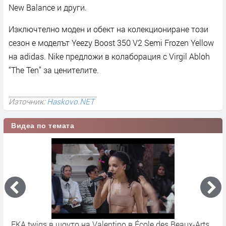
New Balance и други.
Изключтелно моден и обект на колекциониране този
сезон е моделът Yeezy Boost 350 V2 Semi Frozen Yellow
на adidas. Nike предложи в колаборация с Virgil Abloh
“The Ten” за ценителите.
Източник:
Haskovo.NET
Видеа по темата
FKA twigs в шоуто на Valentino в École des Beaux-Arts,
P