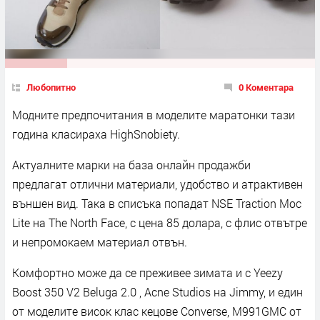
Любопитно
0 Коментара
Модните предпочитания в моделите маратонки тази
година класираха HighSnobiety.
Актуалните марки на база онлайн продажби
предлагат отлични материали, удобство и атрактивен
външен вид. Така в списъка попадат NSE Traction Moc
Lite на The North Face, с цена 85 долара, с флис отвътре
и непромокаем материал отвън.
Комфортно може да се преживее зимата и с Yeezy
Boost 350 V2 Beluga 2.0 , Acne Studios на Jimmy, и един
от моделите висок клас кецове Converse, M991GMC от