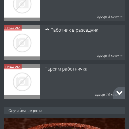
преди 4 месеца
ПРЕДЛАГА
🌱 Работник в разсадник
преди 4 месеца
ПРЕДЛАГА
Търсим работничка
преди 10 месеца
ПРЕДЛАГА
Продава употребявани чисти и
Случайна рецепта
запазени матраци за спални.