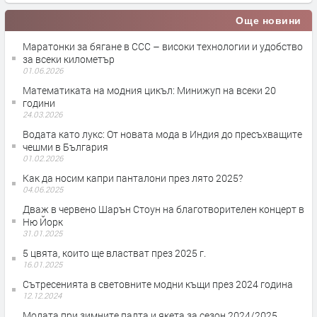
Още новини
Маратонки за бягане в CCC – високи технологии и удобство
за всеки километър
01.06.2026
Математиката на модния цикъл: Минижуп на всеки 20
години
24.03.2026
Водата като лукс: От новата мода в Индия до пресъхващите
чешми в България
01.02.2026
Как да носим капри панталони през лято 2025?
04.06.2025
Дваж в червено Шарън Стоун на благотворителен концерт в
Ню Йорк
31.01.2025
5 цвята, които ще властват през 2025 г.
16.01.2025
Сътресенията в световните модни къщи през 2024 година
12.12.2024
Модата при зимните палта и якета за сезон 2024/2025