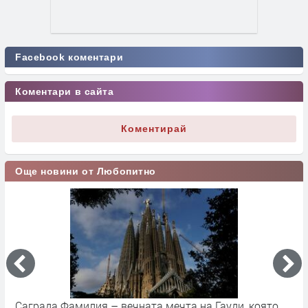
Facebook коментари
Коментари в сайта
Коментирай
Още новини от Любопитно
Саграда Фамилия – вечната мечта на Гауди, която
К