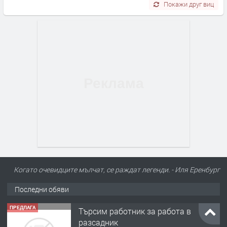
Покажи друг виц
Когато очевидците мълчат, се раждат легенди. - Иля Еренбург
Последни обяви
ПРЕДЛАГА
Търсим работник за работа в
разсадник