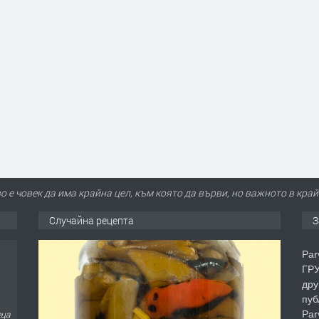
о е човек да има крайна цел, към която да върви, но важното в кра
Случайна рецепта
З
Par
ГРУ
дру
пуб
Par
еца