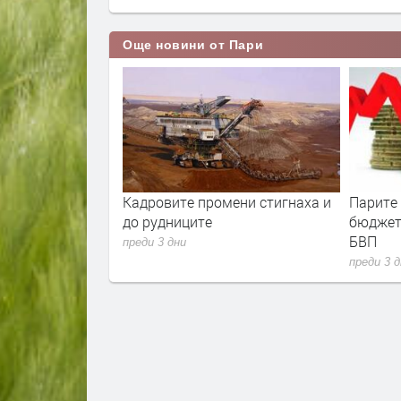
Още новини от Пари
ла е скочила с
Кадровите промени стигнаха и
Парите
ец. И
до рудниците
бюджет
 расте
БВП
преди 3 дни
преди 3 