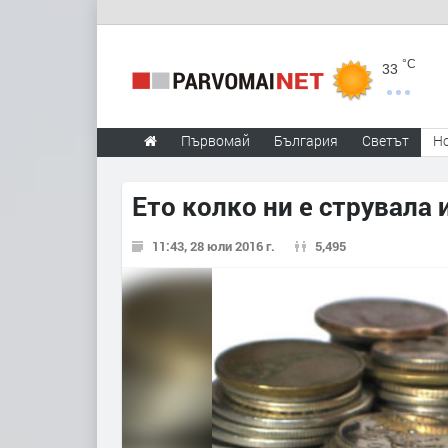
°C
33
Първомай
България
Светът
Н
Ето колко ни е струвала
11:43, 28 юли 2016 г.
5,495