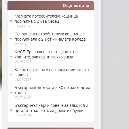
Още новини
Малката потребителска кошница
поскъпна с 2% за месец
14.04.2026
Основната потребителска кошница е
поскъпнала с 2% от миналата Коледа
28.12.2024
КНСБ: Тревожен ръст в цените на
храните, очаква ни тежка зима
26.10.2021
Какво поскъпна у нас през изминалата
година
13.01.2021
България е четвърта в ЕС по разходи за
храна
29.12.2020
Българинът харчи повече за алкохол и
цигари, отколкото за дрехи и обувки
15.09.2014