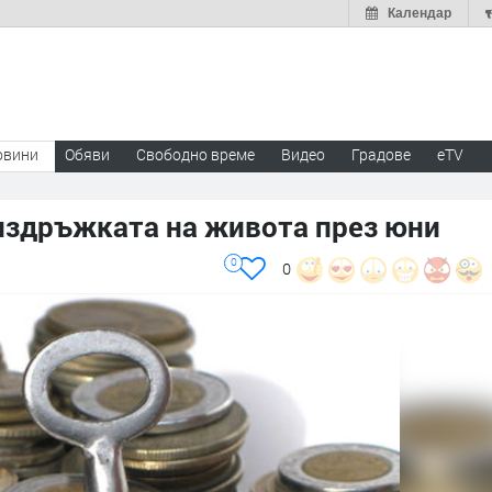
Календар
овини
Обяви
Свободно време
Видео
Градове
eTV
 издръжката на живота през юни
0
0