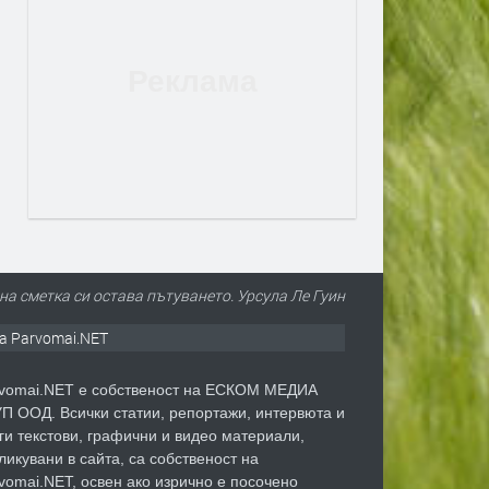
йна сметка си остава пътуването. Урсула Ле Гуин
а Parvomai.NET
vomai.NET е собственост на ЕСКОМ МЕДИА
П ООД. Всички статии, репортажи, интервюта и
ги текстови, графични и видео материали,
ликувани в сайта, са собственост на
vomai.NET, освен ако изрично е посочено