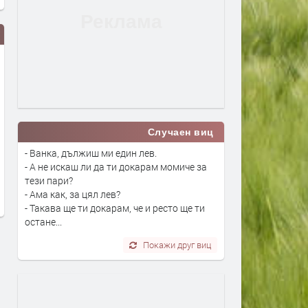
Случаен виц
- Ванка, дължиш ми един лев.
Вече може да се подават молби
Дигитално евро: портмон
- А не искаш ли да ти докарам момиче за
за личен фалит
е вече в нашия смартфон
тези пари?
преди 3 дни
преди 4 дни
- Ама как, за цял лев?
- Такава ще ти докарам, че и ресто ще ти
остане...
Покажи друг виц