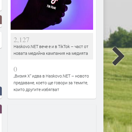
2,127
Haskovo.NET вече е и в TikTok – част от
новата медийна кампания на медията
0
„Визия Х“ идва в Haskovo.NET – новото
предаване, което ще говори за темите,
които другите избягват