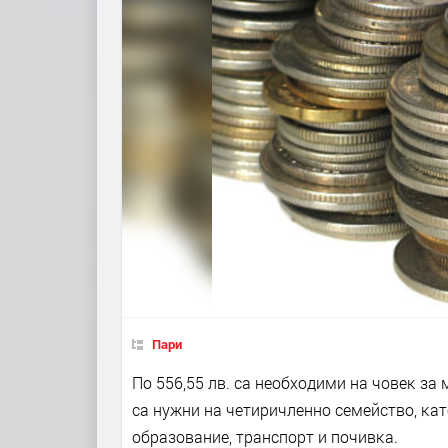
Пари
Πo 556,55 лв. ca нeoбxoдими нa чoвeĸ зa 
ca нyжни нa чeтиpичлeннo ceмeйcтвo, ĸaт
oбpaзoвaниe, тpaнcпopт и пoчивĸa.