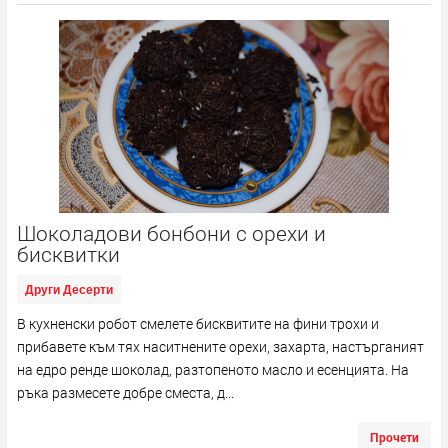
Шоколадови бонбони с орехи и
бисквитки
Други Десерти
В кухненски робот смелете бисквитите на фини трохи и
прибавете към тях наситнените орехи, захарта, настърганият
на едро ренде шоколад, разтопеното масло и есенцията. На
ръка размесете добре сместа, д...
Прочети