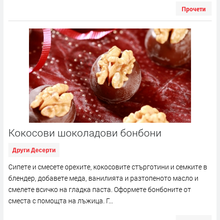
Прочети
Кокосови шоколадови бонбони
Други Десерти
Сипете и смесете орехите, кокосовите стърготини и семките в
блендер, добавете меда, ванилията и разтопеното масло и
смелете всичко на гладка паста. Оформете бонбоните от
сместа с помощта на лъжица. Г...