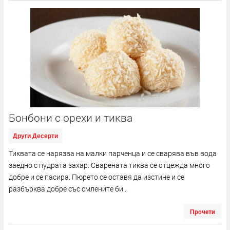
Бонбони с орехи и тиква
Други Десерти
Тиквата се нарязва на малки парченца и се сварява във вода
заедно с пудрата захар. Сварената тиква се отцежда много
добре и се пасира. Пюрето се оставя да изстине и се
разбърква добре със смлените би...
Прочети