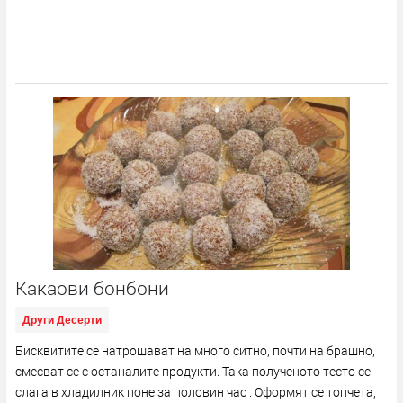
Какаови бонбони
Други Десерти
Бисквитите се натрошават на много ситно, почти на брашно,
смесват се с останалите продукти. Така полученото тесто се
слага в хладилник поне за половин час . Оформят се топчета,