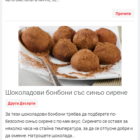
Прочети
Шоколадови бонбони със синьо сирене
Други Десерти
За тези шоколадови бонбони трябва да подберете по-
безсолно синьо сирене с по-мек вкус. Сиренето се оставя за
няколко часа на стайна температура, за да се отпусне добре и
да омекне. Натрошете шоколада...