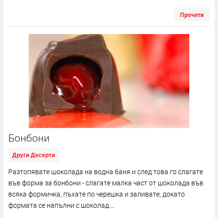
Прочети
Бонбони
Други Десерти
Разтопявате шоколада на водна баня и след това го слагате
във форма за бонбони - слагате малка част от шоколада във
всяка формичка, пъхате по черешка и заливате, докато
формата се напълни с шоколад....