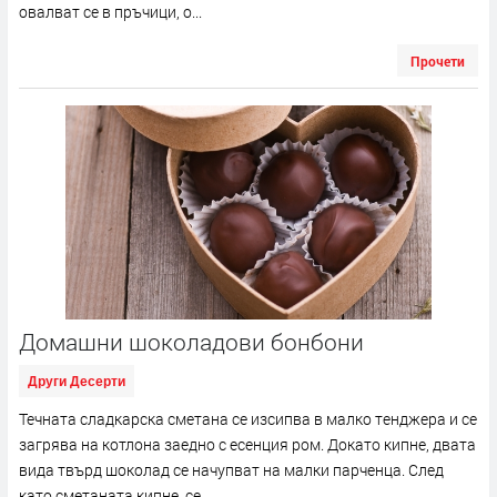
овалват се в пръчици, о...
Прочети
Домашни шоколадови бонбони
Други Десерти
Течната сладкарска сметана се изсипва в малко тенджера и се
загрява на котлона заедно с есенция ром. Докато кипне, двата
вида твърд шоколад се начупват на малки парченца. След
като сметаната кипне, се...