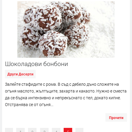
Шоколадови бонбони
Други Десерти
Залейте стафидите с рома. В съд с дебело дъно сложете на
огъня маслото, жълтъците, захарта и какаото. Нужно е сместа
да се бърка интензивно и непрекъснато с тел, докато кипне.
Отстранява се от огъня...
Прочети