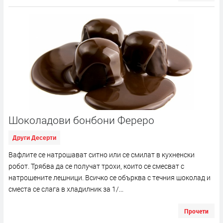
Шоколадови бонбони Фереро
Други Десерти
Вафлите се натрошават ситно или се смилат в кухненски
робот. Трябва да се получат трохи, които се смесват с
натрошените лешници. Всичко се обърква с течния шоколад и
сместа се слага в хладилник за 1/...
Прочети