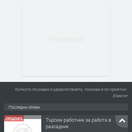
Колкото по-рядко е удоволствието, толкова е по-приятно -
Епиктет
Последни обяви
ПРЕДЛАГА
Търсим работник за работа в
разсадник