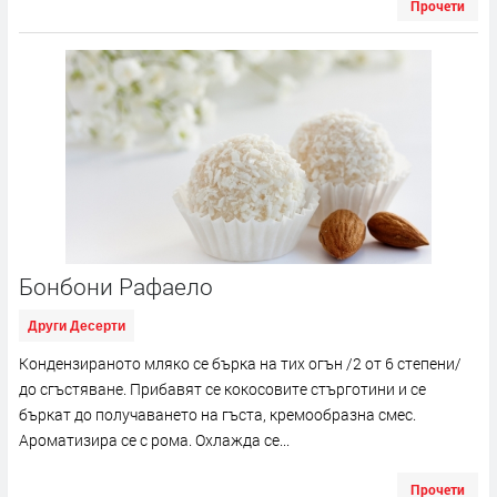
Прочети
Бонбони Рафаело
Други Десерти
Кондензираното мляко се бърка на тих огън /2 от 6 степени/
до сгъстяване. Прибавят се кокосовите стърготини и се
бъркат до получаването на гъста, кремообразна смес.
Ароматизира се с рома. Охлажда се...
Прочети