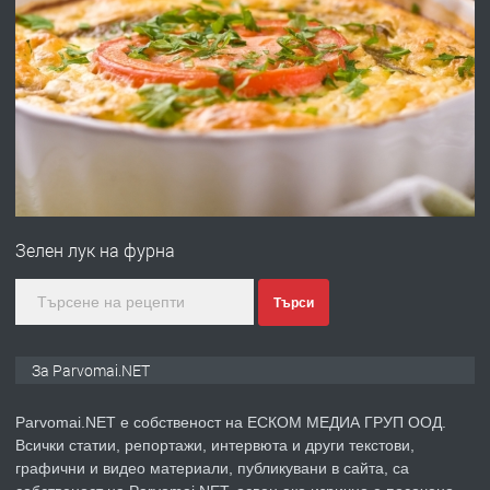
преди 1 година
ПРЕДЛАГА
Работа за общи работници
преди 1 година
ПРЕДЛАГА
Първи поход "По стъпките на Ангел
Войвода"
Зелен лук на фурна
преди 1 година
Търси
ПРЕДЛАГА
Монтажник на малки детайли за
За Parvomai.NET
медицинската индустрия
Parvomai.NET е собственост на ЕСКОМ МЕДИА ГРУП ООД.
Всички статии, репортажи, интервюта и други текстови,
преди 1 година
графични и видео материали, публикувани в сайта, са