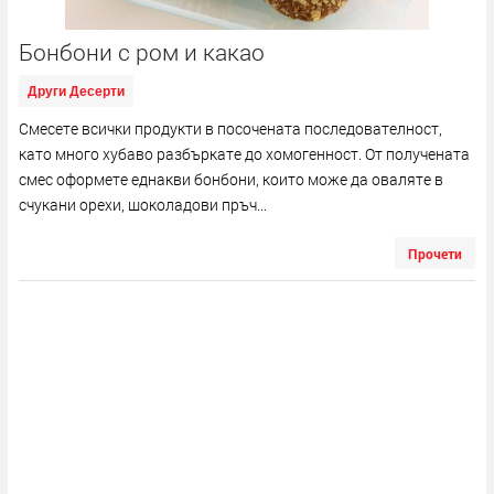
Бонбони с ром и какао
Други Десерти
Смесете всички продукти в посочената последователност,
като много хубаво разбъркате до хомогенност. От получената
смес оформете еднакви бонбони, които може да оваляте в
счукани орехи, шоколадови пръч...
Прочети