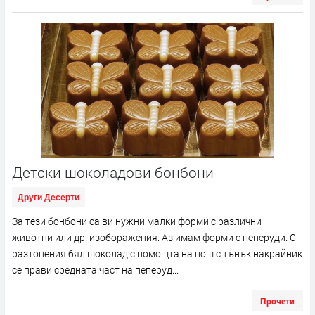
Детски шоколадови бонбони
Други Десерти
За тези бонбони са ви нужни малки форми с различни
животни или др. изоборажения. Аз имам форми с пеперуди. С
разтопения бял шоколад с помощта на пош с тънък накрайник
се прави средната част на пеперуд...
Прочети