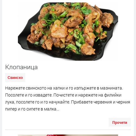
Клопаница
Свинско
Нарежете свинското на хапки и го изпържете в мазнината.
Посолете и го извадете. Почистете и нарежете на филийки
лука, посолете го и го начукайте. Прибавете червения и черния
пипер и го сипете в малка...
Прочети