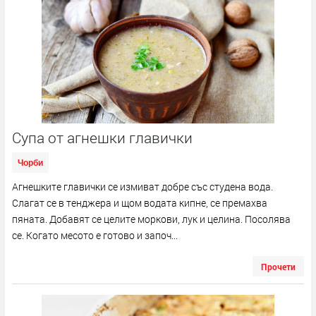
Супа от агнешки главички
Чорби
Агнешките главички се измиват добре със студена вода.
Слагат се в тенджера и щом водата кипне, се премахва
пяната. Добавят се целите моркови, лук и целина. Посолява
се. Когато месото е готово и започ...
Прочети