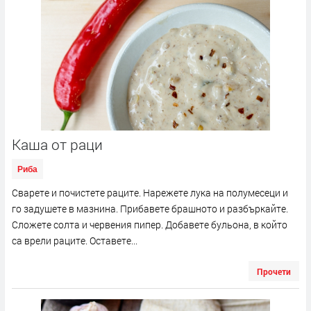
Каша от раци
Риба
Сварете и почистете раците. Нарежете лука на полумесеци и
го задушете в мазнина. Прибавете брашното и разбъркайте.
Сложете солта и червения пипер. Добавете бульона, в който
са врели раците. Оставете...
Прочети