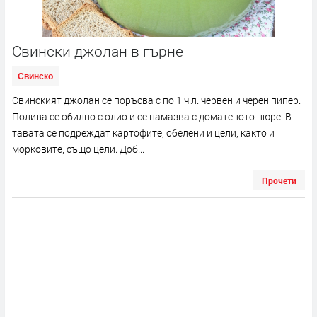
Свински джолан в гърне
Свинско
Свинският джолан се поръсва с по 1 ч.л. червен и черен пипер.
Полива се обилно с олио и се намазва с доматеното пюре. В
тавата се подреждат картофите, обелени и цели, както и
морковите, също цели. Доб...
Прочети