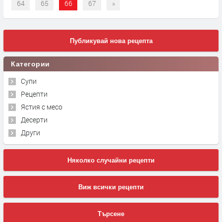
64
65
66
67
»
Публикувай нова рецепта
Категории
Супи
Рецепти
Ястия с месо
Десерти
Други
Няколко случайни рецепти
Виж всички рецепти
Търсене