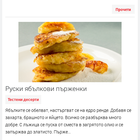
Прочети
Руски ябълкови пърженки
Тестени десерти
Ябълките се обелват, настъргват се на едро ренде. Добавя се
захарта, брашното и яйцето. Всичко се разбърква много
добре. С лъжица се пуска от сместа в загрятото олио и се
запържва до златисто. Пърже...