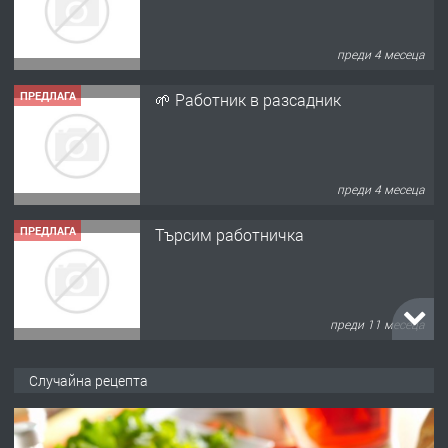
преди 4 месеца
ПРЕДЛАГА
🌱 Работник в разсадник
преди 4 месеца
ПРЕДЛАГА
Търсим работничка
преди 11 месеца
ПРЕДЛАГА
Продава употребявани чисти и
Случайна рецепта
запазени матраци за спални.