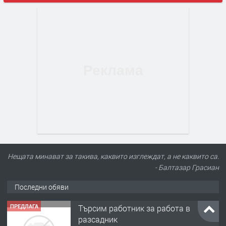
Нещата минават за такива, каквито изглеждат, а не каквито са.
- Балтазар Грасиан
Последни обяви
ПРЕДЛАГА
Търсим работник за работа в
разсадник