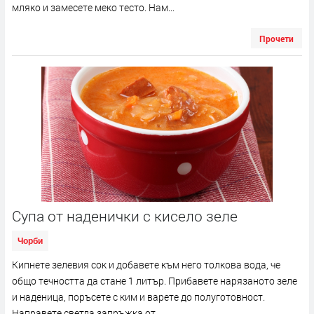
мляко и замесете меко тесто. Нам...
Прочети
Супа от наденички с кисело зеле
Чорби
Кипнете зелевия сок и добавете към него толкова вода, че
общо течността да стане 1 литър. Прибавете нарязаното зеле
и наденица, поръсете с ким и варете до полуготовност.
Направете светла запръжка от...