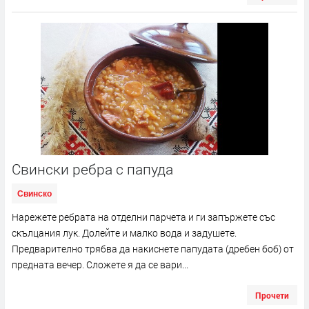
Свински ребра с папуда
Свинско
Нарежете ребрата на отделни парчета и ги запържете със
скълцания лук. Долейте и малко вода и задушете.
Предварително трябва да накиснете папудата (дребен боб) от
предната вечер. Сложете я да се вари...
Прочети