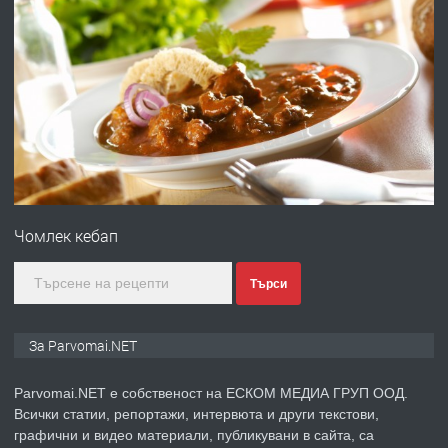
преди 1 година
ПРЕДЛАГА
Работа за общи работници
преди 1 година
ПРЕДЛАГА
Първи поход "По стъпките на Ангел
Войвода"
Чомлек кебап
преди 1 година
Търси
ПРЕДЛАГА
Монтажник на малки детайли за
За Parvomai.NET
медицинската индустрия
Parvomai.NET е собственост на ЕСКОМ МЕДИА ГРУП ООД.
Всички статии, репортажи, интервюта и други текстови,
преди 1 година
графични и видео материали, публикувани в сайта, са