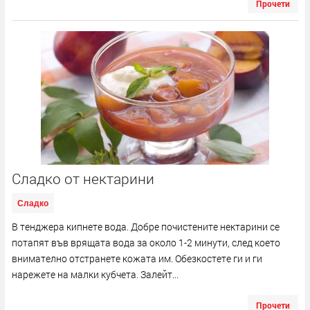
Прочети
Сладко от нектарини
Сладко
В тенджера кипнете вода. Добре почистените нектарини се
потапят във врящата вода за около 1-2 минути, след което
внимателно отстранете кожата им. Обезкостете ги и ги
нарежете на малки кубчета. Залейт...
Прочети