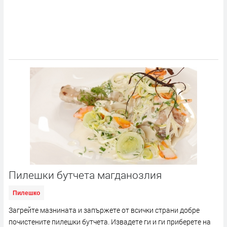
Пилешки бутчета магданозлия
Пилешко
Загрейте мазнината и запържете от всички страни добре
почистените пилешки бутчета. Извадете ги и ги приберете на