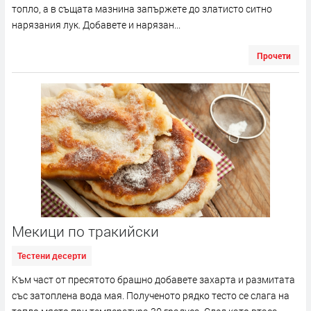
топло, а в същата мазнина запържете до златисто ситно
нарязания лук. Добавете и нарязан...
Прочети
Мекици по тракийски
Тестени десерти
Към част от пресятото брашно добавете захарта и размитата
със затоплена вода мая. Полученото рядко тесто се слага на