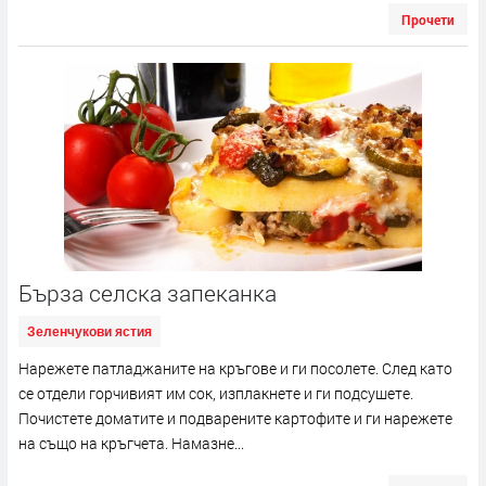
Прочети
Бърза селска запеканка
Зеленчукови ястия
Нарежете патладжаните на кръгове и ги посолете. След като
се отдели горчивият им сок, изплакнете и ги подсушете.
Почистете доматите и подварените картофите и ги нарежете
на също на кръгчета. Намазне...