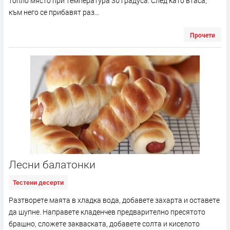
топло място при температура 30 градуса. След като втаса,
към него се прибавят раз...
Прочети
Лесни балатонки
Тестени десерти
Разтворете маята в хладка вода, добавете захарта и оставете
да шупне. Направете кладенчев предварително пресятото
брашно, сложете закваската, добавете солта и киселото