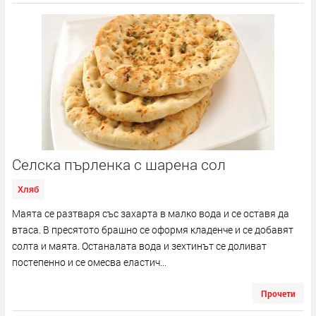
Селска пърленка с шарена сол
Хляб
Маята се разтваря със захарта в малко вода и се оставя да
втаса. В пресятото брашно се оформя кладенче и се добавят
солта и маята. Останалата вода и зехтинът се доливат
постепенно и се омесва еластич...
Прочети