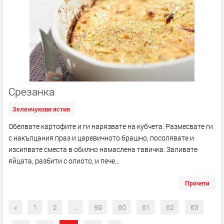
Срезанка
Зеленчукови ястия
Обелвате картофите и ги нарязвате на кубчета. Размесвате ги
с накълцания праз и царевичното брашно, посолявате и
изсипвате сместа в обилно намаслена тавичка. Заливате
яйцата, разбити с олиото, и пече...
Прочети
«
1
2
...
59
60
61
62
63