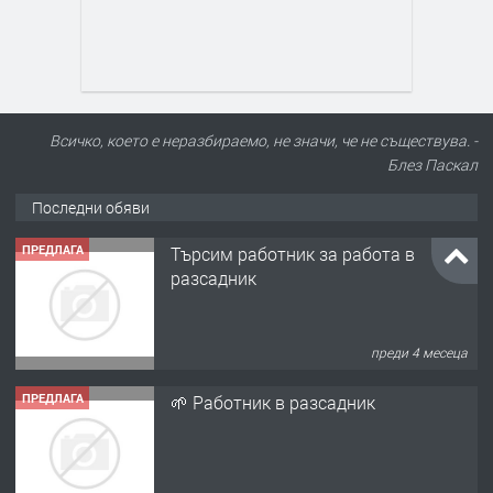
Всичко, което е неразбираемо, не значи, че не съществува. -
Блез Паскал
Последни обяви
ПРЕДЛАГА
🌱 Работник в разсадник
преди 4 месеца
ПРЕДЛАГА
Търсим работничка