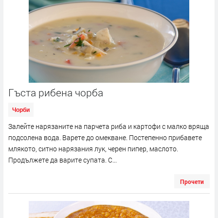
Гъста рибена чорба
Чорби
Залейте нарязаните на парчета риба и картофи с малко вряща
подсолена вода. Варете до омекване. Постепенно прибавете
млякото, ситно нарязания лук, черен пипер, маслото.
Продължете да варите супата. С...
Прочети