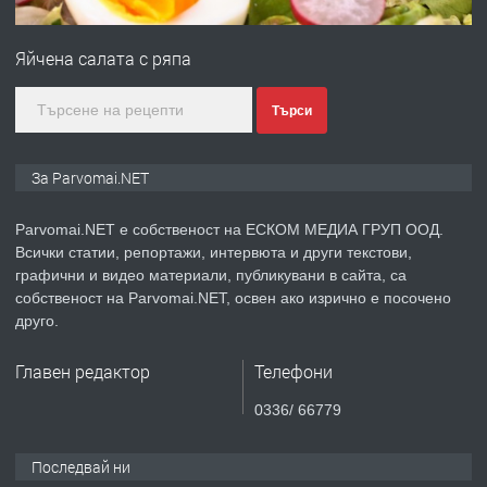
ПРЕДЛАГА
Монтажник на малки детайли за
медицинската индустрия
Яйчена салата с ряпа
преди 1 година
Търси
ПРЕДЛАГА
Уроци по Математика
За Parvomai.NET
Parvomai.NET е собственост на ЕСКОМ МЕДИА ГРУП ООД.
Всички статии, репортажи, интервюта и други текстови,
преди 1 година
графични и видео материали, публикувани в сайта, са
собственост на Parvomai.NET, освен ако изрично е посочено
ПРЕДЛАГА
Продавам апартамент - гр.
друго.
Първомай
Главен редактор
Телефони
преди 1 година
0336/ 66779
ТЪРСИ
Търсим работник
Последвай ни