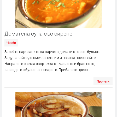
Доматена супа със сирене
Чорби
Залейте нарязаните на парчета домати с горещ бульон.
Задушавайте до омекването им и накрая пресовайте.
Направете светла запръжка от маслото и брашното,
разредете с бульона и сварете. Прибавете пресо...
Прочети