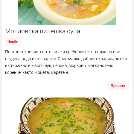
Молдовска пилешка супа
Чорби
Поставете почистеното пиле и дреболиите в тенджера със
студена вода и възварете. След малко добавете нарязаните и
изпържени в масло лук, целина, моркови, магданозено
коренче, както и оцета. Варете н...
Прочети