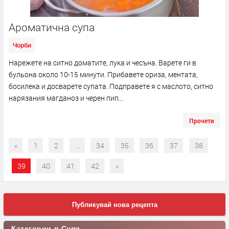
Ароматична супа
Чорби
Нарежете на ситно доматите, лука и чесъна. Варете ги в
бульона около 10-15 минути. Прибавете ориза, ментата,
босилека и досварете супата. Подправете я с маслото, ситно
нарязания магданоз и черен пип...
Прочети
«
1
2
...
34
35
36
37
38
39
40
41
42
»
Публикувай нова рецепта
Категории в Супи