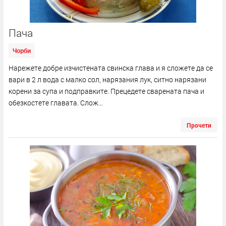
Пача
Чорби
Нарежете добре изчистената свинска глава и я сложете да се
вари в 2 л вода с малко сол, нарязания лук, ситно нарязани
корени за супа и подправките. Прецедете сварената пача и
обезкостете главата. Слож...
Прочети