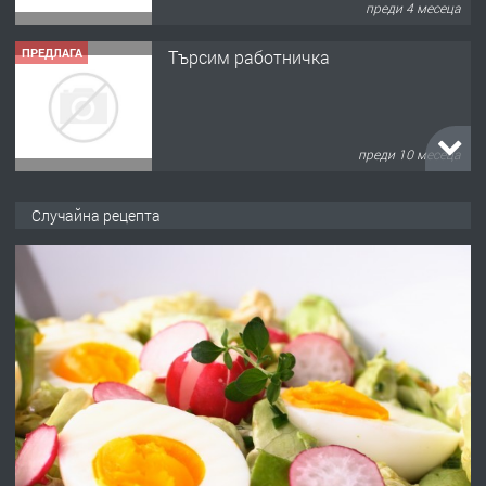
преди 10 месеца
ПРЕДЛАГА
Продава употребявани чисти и
запазени матраци за спални.
преди 1 година
ПРЕДЛАГА
Работа за общи работници
Случайна рецепта
преди 1 година
ПРЕДЛАГА
Първи поход "По стъпките на Ангел
Войвода"
преди 1 година