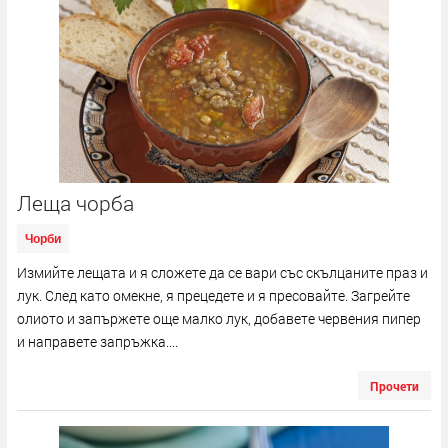
Леща чорба
Чорби
Измийте лещата и я сложете да се вари със скълцаните праз и
лук. След като омекне, я прецедете и я пресовайте. Загрейте
олиото и запържете още малко лук, добавете червения пипер
и направете запръжка....
Прочети