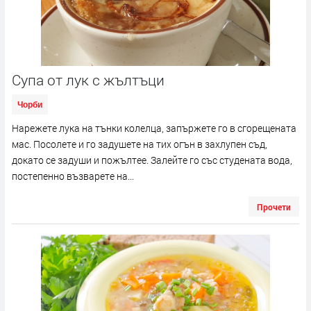
Супа от лук с жълтъци
Чорби
Нарежете лука на тънки колелца, запържете го в сгорещената
мас. Посолете и го задушете на тих огън в захлупен съд,
докато се задуши и пожълтее. Залейте го със студената вода,
постепенно възварете на...
Прочети