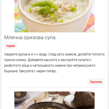
Млечна оризова супа
Чорби
Сварете ориза в 4 ч.ч. вода. След като омекне, долейте топлото
прясно мляко. Добавете маслото и застройте супата с
разбитото яйце и натрошеното сирене при непрекъснато
бъркане. Овкусете с черен пипер...
Прочети