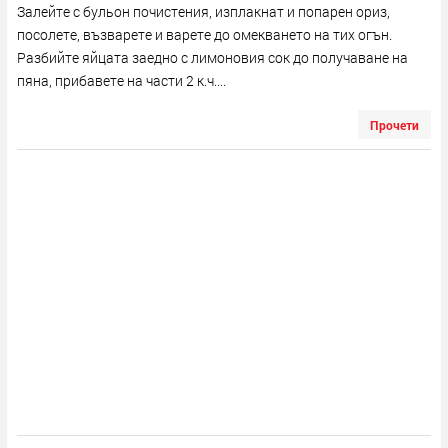
Залейте с бульон почистения, изплакнат и попарен ориз,
посолете, възварете и варете до омекването на тих огън.
Разбийте яйцата заедно с лимоновия сок до получаване на
пяна, прибавете на части 2 к.ч....
Прочети