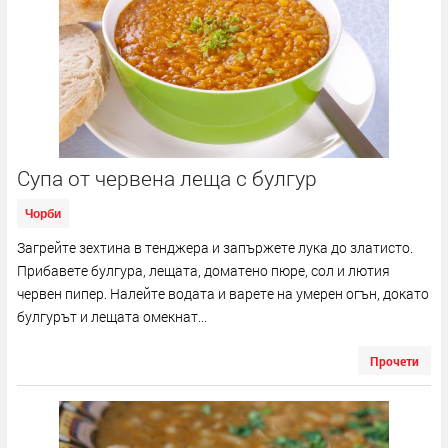
Супа от червена леща с булгур
Чорби
Загрейте зехтина в тенджера и запържете лука до златисто.
Прибавете булгура, лещата, доматено пюре, сол и лютия
червен пипер. Налейте водата и варете на умерен огън, докато
булгурът и лещата омекнат...
Прочети