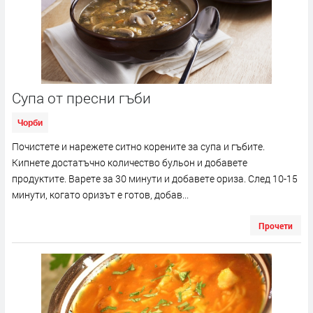
Супа от пресни гъби
Чорби
Почистете и нарежете ситно корените за супа и гъбите.
Кипнете достатъчно количество бульон и добавете
продуктите. Варете за 30 минути и добавете ориза. След 10-15
минути, когато оризът е готов, добав...
Прочети