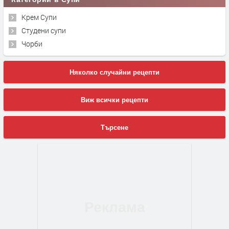
Крем Супи
Студени супи
Чорби
Няколко случайни рецепти
Виж всички рецепти
Търсене