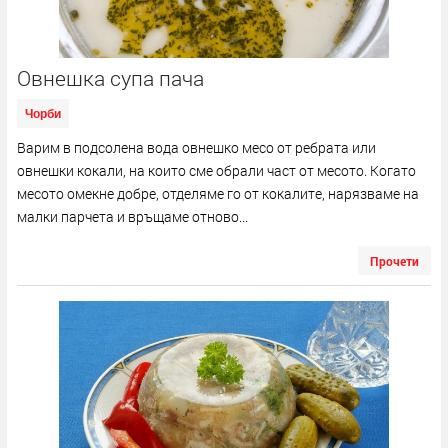
Овнешка супа пача
Чорби
Варим в подсолена вода овнешко месо от ребрата или
овнешки кокали, на които сме обрали част от месото. Когато
месото омекне добре, отделяме го от кокалите, нарязваме на
малки парчета и връщаме отново...
Прочети