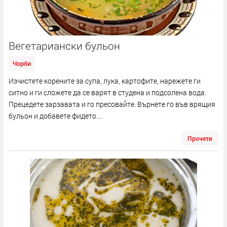
Вегетариански бульон
Чорби
Изчистете корените за супа, лука, картофите, нарежете ги
ситно и ги сложете да се варят в студена и подсолена вода.
Прецедете зарзавата и го пресовайте. Върнете го във врящия
бульон и добавете фидето....
Прочети