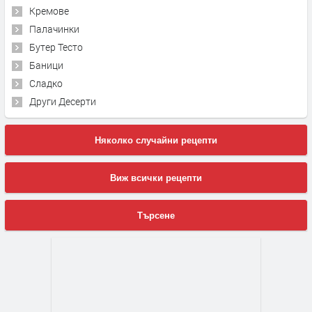
Кремове
Палачинки
Бутер Тесто
Баници
Сладко
Други Десерти
Няколко случайни рецепти
Виж всички рецепти
Търсене