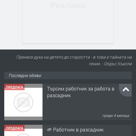
Пренеси духа на детето до старостта - в това е тайната на
гения. - Олдъс Хъксли
Последни обяви
ПРЕДЛАГА
Търсим работник за работа в
разсадник
преди 4 месеца
ПРЕДЛАГА
🌱 Работник в разсадник