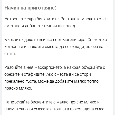
Начин на приготвяне
Натрошете едро бисквитите. Разтопете маслото със
сметана и добавете течния шоколад.
Бъркайте, докато всичко се хомогенизира. Снемете от
котлона и изчакайте сместа да се охлади, но без да
стяга.
Разбийте в нея маскарпонето, а накрая объркайте с
орехите и стафидите. Ако сместа ви се стори
прекалено гъста, може да добавите малко топло
прясно мляко.
Напръскайте бисквитите с малко прясно мляко и
внимателно ги смесете с топлата шоколадова смес.