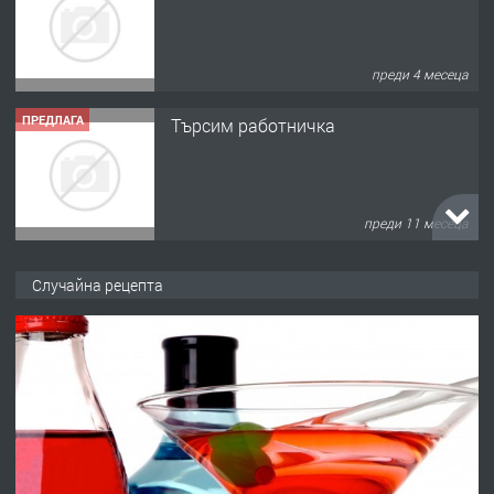
преди 4 месеца
ПРЕДЛАГА
Търсим работничка
преди 11 месеца
ПРЕДЛАГА
Продава употребявани чисти и
Случайна рецепта
запазени матраци за спални.
преди 1 година
ПРЕДЛАГА
Работа за общи работници