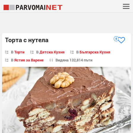
Торта с нутела
0
В
Торти
В
Детска Кухня
В
Българска Кухня
В
Ястия за Варене
Видяна 132,814 пъти