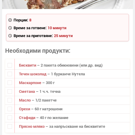
Порции:
8
Време за готвене:
10 минути
Време за приготвяне:
25 минути
Необходими продукти
Бисквити
– 2 пакета обикновени (или др. вид)
Течен шоколад
– 1 бурканче Нутела
Маскарпоне
– 300 г
Сметана
– 1 ч.ч. течна
Масло
– 1/2 пакетче
Орехи
– 60 г натрошени
Стафиди
– 40 г по желание
Прясно мляко
– за напръскване на бисквитите