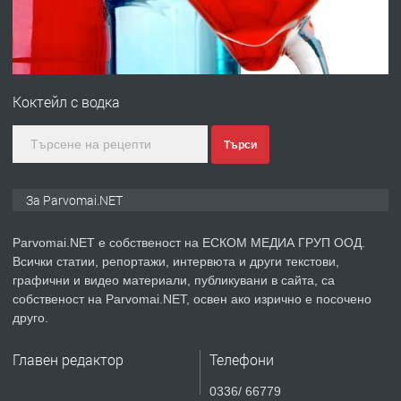
преди 1 година
ПРЕДЛАГА
Първи поход "По стъпките на Ангел
Войвода"
Коктейл с водка
преди 1 година
Търси
ПРЕДЛАГА
Монтажник на малки детайли за
За Parvomai.NET
медицинската индустрия
Parvomai.NET е собственост на ЕСКОМ МЕДИА ГРУП ООД.
Всички статии, репортажи, интервюта и други текстови,
преди 1 година
графични и видео материали, публикувани в сайта, са
собственост на Parvomai.NET, освен ако изрично е посочено
ПРЕДЛАГА
Уроци по Математика
друго.
Главен редактор
Телефони
преди 1 година
0336/ 66779