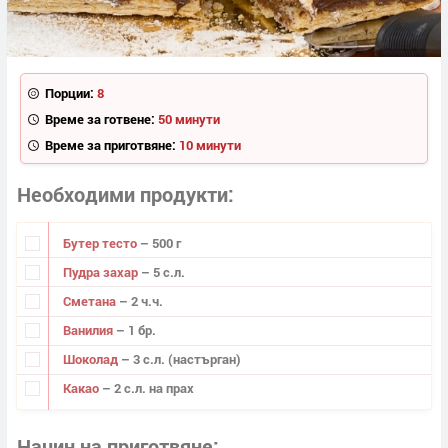
Порции:
8
Време за готвене:
50 минути
Време за приготвяне:
10 минути
Необходими продукти
Бутер тесто
– 500 г
Пудра захар
– 5 с.л.
Сметана
– 2 ч.ч.
Ванилия
– 1 бр.
Шоколад
– 3 с.л. (настърган)
Какао
– 2 с.л. на прах
Начин на приготвяне