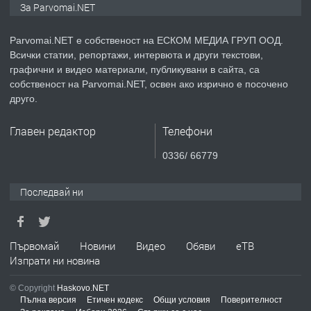
За Parvomai.NET
медицинската индустрия
Parvomai.NET е собственост на ЕСКОМ МЕДИА ГРУП ООД.
Всички статии, репортажи, интервюта и други текстови,
преди 1 година
графични и видео материали, публикувани в сайта, са
собственост на Parvomai.NET, освен ако изрично е посочено
ПРЕДЛАГА
Уроци по Математика
друго.
Главен редактор
Телефони
преди 1 година
0336/ 66779
ПРЕДЛАГА
Продавам апартамент - гр.
Последвай ни
Първомай
преди 1 година
Първомай
Новини
Видео
Обяви
еТВ
Изпрати ни новина
ТЪРСИ
Търсим работник
© Copyright
Haskovo.NET
Пълна версия
Етичен кодекс
Общи условия
Поверителност