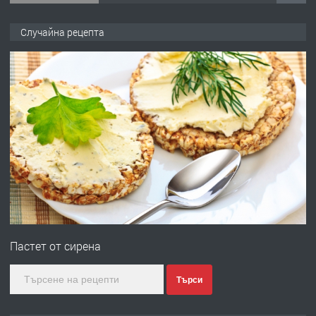
ПРЕДЛАГА
Продава употребявани чисти и
Случайна рецепта
запазени матраци за спални.
преди 1 година
ПРЕДЛАГА
Работа за общи работници
преди 1 година
ПРЕДЛАГА
Първи поход "По стъпките на Ангел
Войвода"
Пастет от сирена
преди 1 година
Търси
ПРЕДЛАГА
Монтажник на малки детайли за