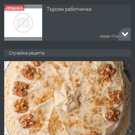
ПРЕДЛАГА
Търсим работничка
преди 10 месеца
ПРЕДЛАГА
Продава употребявани чисти и
Случайна рецепта
запазени матраци за спални.
преди 1 година
ПРЕДЛАГА
Работа за общи работници
преди 1 година
ПРЕДЛАГА
Първи поход "По стъпките на Ангел