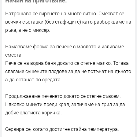
Натрошава се сиренето на много ситно. Смесват се
всички съставки (без стафидите) като разбъркваме на
ръка, а не с миксер.
Намазваме форма за печене с маслото и изливаме
сместа.
Пече се на водна баня докато се стегне малко. Тогава
слагаме сушените плодове за да не потънат на дъното
а да останат по средата.
Продължаваме печенето докато се стегне съвсем.
Няколко минути преди края, запичаме на грил за да
добие златиста коричка.
Сервира се, когато достигне стайна температура.