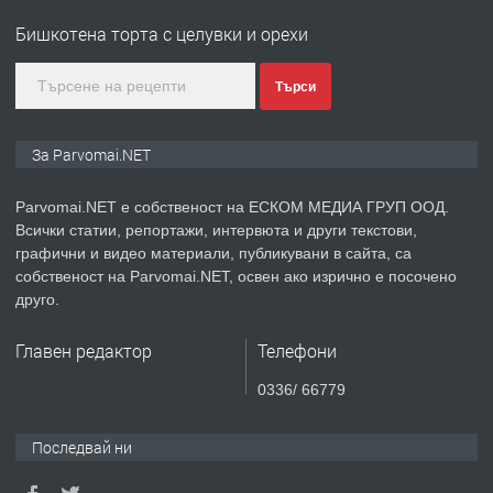
Войвода"
Бишкотена торта с целувки и орехи
преди 1 година
Търси
ПРЕДЛАГА
Монтажник на малки детайли за
За Parvomai.NET
медицинската индустрия
Parvomai.NET е собственост на ЕСКОМ МЕДИА ГРУП ООД.
Всички статии, репортажи, интервюта и други текстови,
преди 1 година
графични и видео материали, публикувани в сайта, са
собственост на Parvomai.NET, освен ако изрично е посочено
ПРЕДЛАГА
Уроци по Математика
друго.
Главен редактор
Телефони
преди 1 година
0336/ 66779
ПРЕДЛАГА
Продавам апартамент - гр.
Последвай ни
Първомай