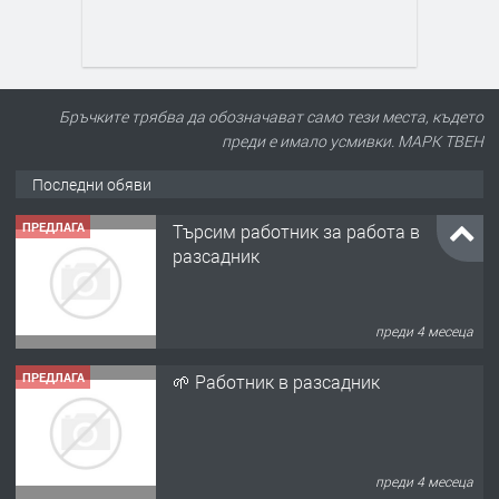
Бръчките трябва да обозначават само тези места, където
преди е имало усмивки. МАРК ТВЕН
Последни обяви
ПРЕДЛАГА
Търсим работник за работа в
разсадник
преди 4 месеца
ПРЕДЛАГА
🌱 Работник в разсадник
преди 4 месеца