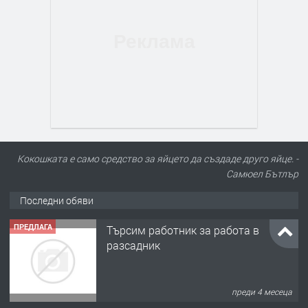
Кокошката е само средство за яйцето да създаде друго яйце. -
Самюел Бътлър
Последни обяви
ПРЕДЛАГА
Търсим работник за работа в
разсадник
преди 4 месеца