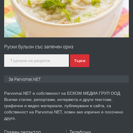
преди 1 година
ПРЕДЛАГА
Първи поход "По стъпките на Ангел
Войвода"
Руски бульон със запечен ориз
преди 1 година
Търси
ПРЕДЛАГА
Монтажник на малки детайли за
За Parvomai.NET
медицинската индустрия
Parvomai.NET е собственост на ЕСКОМ МЕДИА ГРУП ООД.
Всички статии, репортажи, интервюта и други текстови,
преди 1 година
графични и видео материали, публикувани в сайта, са
собственост на Parvomai.NET, освен ако изрично е посочено
ПРЕДЛАГА
Уроци по Математика
друго.
Главен редактор
Телефони