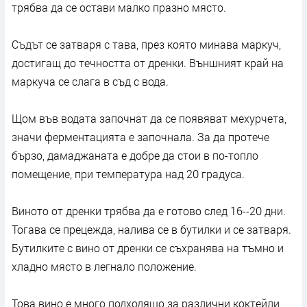
трябва да се остави малко празно място.
Съдът се затваря с тава, през която минава маркуч,
достигащ до течността от дренки. Външният край на
маркуча се слага в съд с вода.
Щом във водата започнат да се появяват мехурчета,
значи ферментацията е започнала. За да протече
бързо, дамаджаната е добре да стои в по-топло
помещение, при температура над 20 градуса.
Виното от дренки трябва да е готово след 16--20 дни.
Тогава се прецежда, налива се в бутилки и се затваря.
Бутилките с вино от дренки се съхранява на тъмно и
хладно място в легнало положение.
Това вино е много подходящо за различни коктейли,