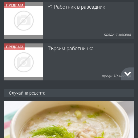
ПРЕДЛАГА
🌱 Работник в разсадник
преди 4 месеца
ПРЕДЛАГА
Търсим работничка
преди 10 месеца
ПРЕДЛАГА
Продава употребявани чисти и
Случайна рецепта
запазени матраци за спални.
преди 1 година
ПРЕДЛАГА
Работа за общи работници