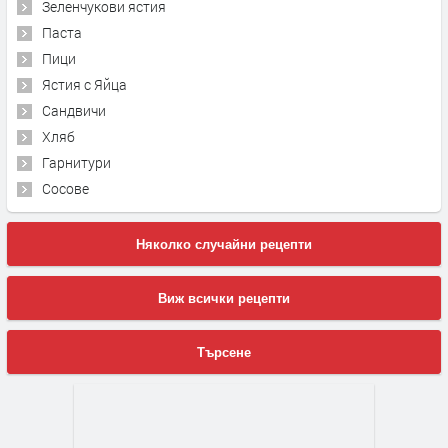
Зеленчукови ястия
Паста
Пици
Ястия с Яйца
Сандвичи
Хляб
Гарнитури
Сосове
Няколко случайни рецепти
Виж всички рецепти
Търсене