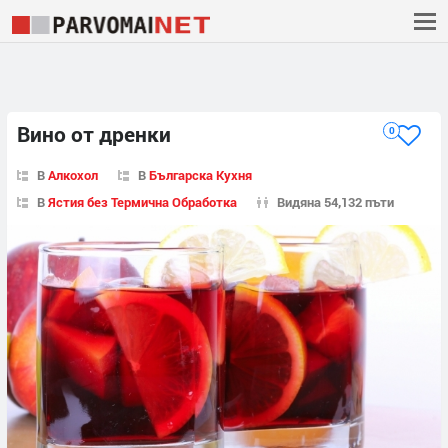
Вино от дренки
0
В
Алкохол
В
Българска Кухня
В
Ястия без Термична Обработка
Видяна 54,132 пъти