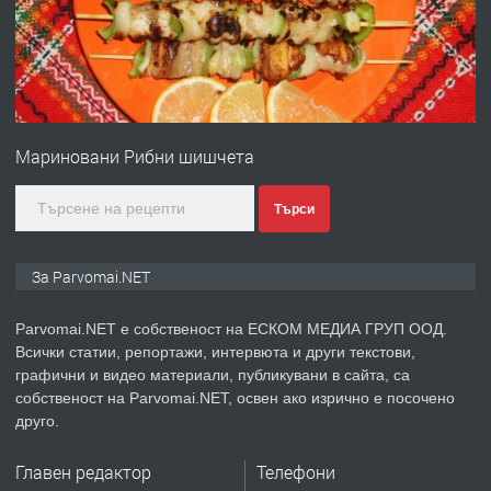
преди 1 година
ПРЕДЛАГА
Първи поход "По стъпките на Ангел
Войвода"
Мариновани Рибни шишчета
преди 1 година
Търси
ПРЕДЛАГА
Монтажник на малки детайли за
За Parvomai.NET
медицинската индустрия
Parvomai.NET е собственост на ЕСКОМ МЕДИА ГРУП ООД.
Всички статии, репортажи, интервюта и други текстови,
преди 1 година
графични и видео материали, публикувани в сайта, са
собственост на Parvomai.NET, освен ако изрично е посочено
ПРЕДЛАГА
Уроци по Математика
друго.
Главен редактор
Телефони