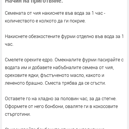
Начин на приготвяне
Семената от чия накиснете във вода за 1 час -
количеството е колкото да ги покрие.
Накиснете обезкостените фурми отделно във вода за 1
час.
Смелете орехите едро. Омекналите фурми пасирайте с
водата им и добавете набъбналите семена от чия,
ореховите ядки, фъстъченото масло, какото и
лененото брашно. Сместа трябва да се сгъсти.
Оставете го на хладно за половин час, за да стегне.
Оформете от него бонбони, оваляте ги в кокосовите
стърготини.