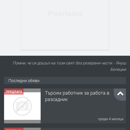
Помни, че си дошъл на този свят без резервни части. - Януш
Белецки
Последни обяви
ПРЕДЛАГА
Търсим работник за работа в
разсадник
преди 4 месеца