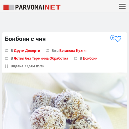
Бонбони с чия
0
В
Други Десерти
Във
Веганска Кухня
В
Ястия без Термична Обработка
В
Бонбони
Видяна 77,504 пъти