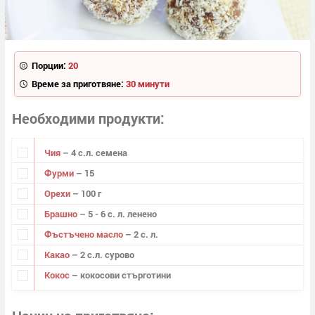
Порции:
20
Време за приготвяне:
30 минути
Необходими продукти
Чия
– 4 с.л. семена
Фурми
– 15
Орехи
– 100 г
Брашно
– 5 - 6 с. л. ленено
Фъстъчено масло
– 2 с. л.
Какао
– 2 с.л. сурово
Кокос
– кокосови стърготини