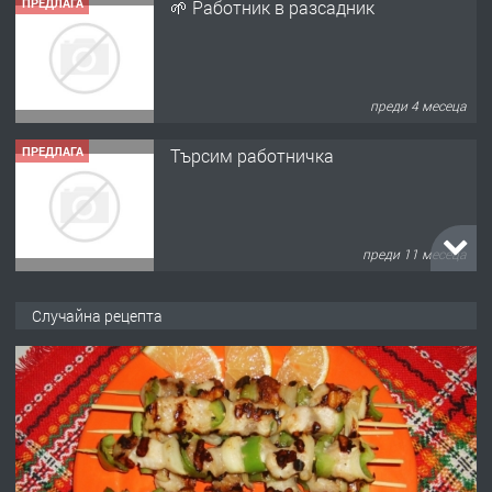
ПРЕДЛАГА
🌱 Работник в разсадник
преди 4 месеца
ПРЕДЛАГА
Търсим работничка
преди 11 месеца
ПРЕДЛАГА
Продава употребявани чисти и
Случайна рецепта
запазени матраци за спални.
преди 1 година
ПРЕДЛАГА
Работа за общи работници