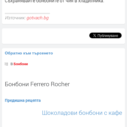
Съхранявайте бонбоните от чия в хладилника.
Източник:
gotvach.bg
Обратно към търсенето
В
Бонбони
Бонбони Ferrero Rocher
Предишна рецепта
Шоколадови бонбони с кафе