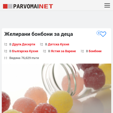
Желирани бонбони за деца
0
В
Други Десерти
В
Детска Кухня
В
Българска Кухня
В
Ястия за Варене
В
Бонбони
Видяна 76,629 пъти