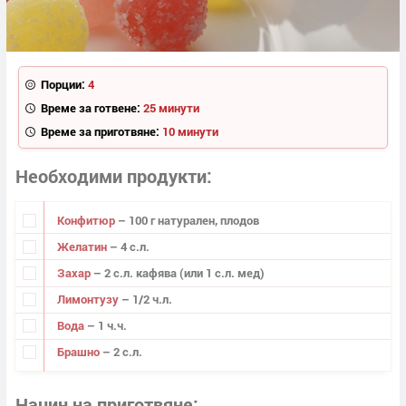
Порции:
4
Време за готвене:
25 минути
Време за приготвяне:
10 минути
Необходими продукти
Конфитюр
– 100 г натурален, плодов
Желатин
– 4 с.л.
Захар
– 2 с.л. кафява (или 1 с.л. мед)
Лимонтузу
– 1/2 ч.л.
Вода
– 1 ч.ч.
Брашно
– 2 с.л.
Начин на приготвяне