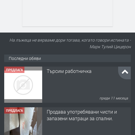
На лъжеца не вярваме дори тогава, когато говори истината -
Марк Тулий Цицерон
Последни обяви
ПРЕДЛАГА
Търсим работничка
преди 11 месеца
ПРЕДЛАГА
Продава употребявани чисти и
запазени матраци за спални.