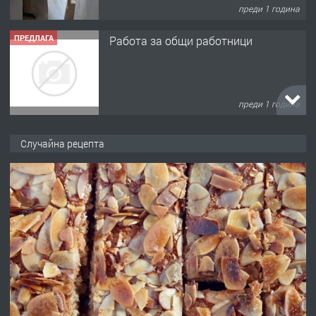
преди 1 година
ПРЕДЛАГА
Работа за общи работници
преди 1 година
ПРЕДЛАГА
Първи поход "По стъпките на Ангел
Случайна рецепта
Войвода"
преди 1 година
ПРЕДЛАГА
Монтажник на малки детайли за
медицинската индустрия
преди 1 година