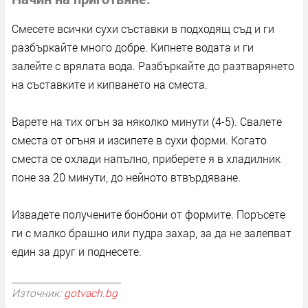
Смесете всички сухи съставки в подходящ съд и ги
разбъркайте много добре. Кипнете водата и ги
залейте с врялата вода. Разбъркайте до разтварянето
на съставките и кипването на сместа.
Варете на тих огън за няколко минути (4-5). Свалете
сместа от огъня и изсипете в сухи форми. Когато
сместа се охлади напълно, приберете я в хладилник
поне за 20 минути, до нейното втвърдяване.
Извадете получените бонбони от формите. Поръсете
ги с малко брашно или пудра захар, за да не залепват
един за друг и поднесете.
Източник:
gotvach.bg