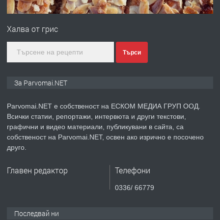
ПРЕДЛАГА
Уроци по Математика
Халва от грис
преди 1 година
Търси
ПРЕДЛАГА
Продавам апартамент - гр.
За Parvomai.NET
Първомай
Parvomai.NET е собственост на ЕСКОМ МЕДИА ГРУП ООД.
Всички статии, репортажи, интервюта и други текстови,
преди 1 година
графични и видео материали, публикувани в сайта, са
собственост на Parvomai.NET, освен ако изрично е посочено
ТЪРСИ
Търсим работник
друго.
Главен редактор
Телефони
преди 1 година
0336/ 66779
ПРЕДЛАГА
Търсим работник за работа в
Последвай ни
разсадник