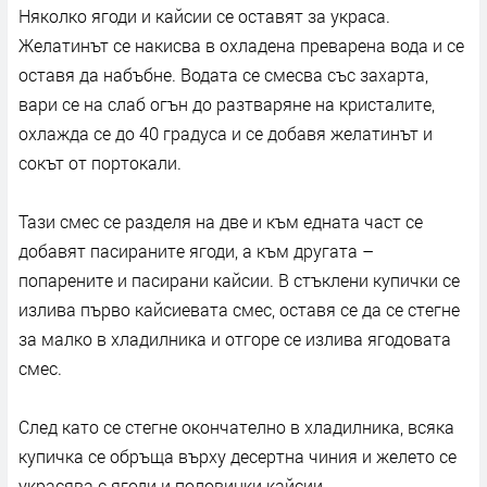
Няколко ягоди и кайсии се оставят за украса.
Желатинът се накисва в охладена преварена вода и се
оставя да набъбне. Водата се смесва със захарта,
вари се на слаб огън до разтваряне на кристалите,
охлажда се до 40 градуса и се добавя желатинът и
сокът от портокали.
Тази смес се разделя на две и към едната част се
добавят пасираните ягоди, а към другата –
попарените и пасирани кайсии. В стъклени купички се
излива първо кайсиевата смес, оставя се да се стегне
за малко в хладилника и отгоре се излива ягодовата
смес.
След като се стегне окончателно в хладилника, всяка
купичка се обръща върху десертна чиния и желето се
украсява с ягоди и половинки кайсии.