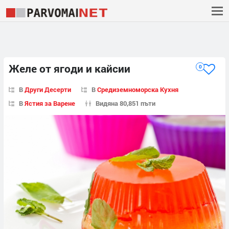
Желе от ягоди и кайсии
0
В
Други Десерти
В
Средиземноморска Кухня
В
Ястия за Варене
Видяна 80,851 пъти