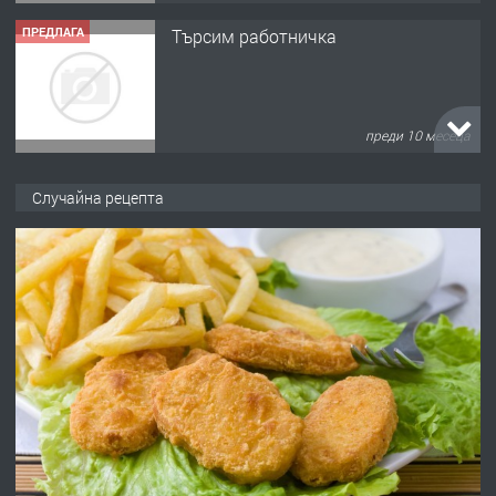
ПРЕДЛАГА
Търсим работничка
преди 10 месеца
ПРЕДЛАГА
Продава употребявани чисти и
Случайна рецепта
запазени матраци за спални.
преди 1 година
ПРЕДЛАГА
Работа за общи работници
преди 1 година
ПРЕДЛАГА
Първи поход "По стъпките на Ангел