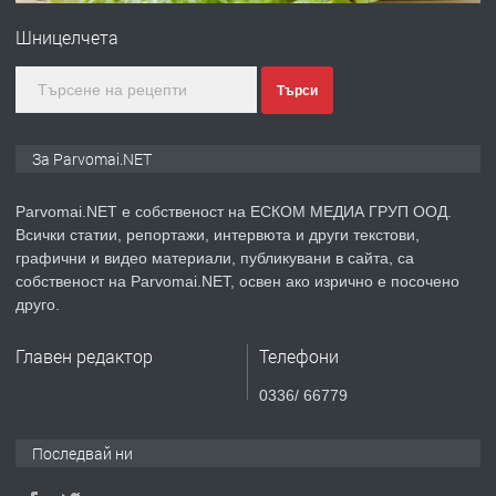
Войвода"
Шницелчета
преди 1 година
Търси
ПРЕДЛАГА
Монтажник на малки детайли за
За Parvomai.NET
медицинската индустрия
Parvomai.NET е собственост на ЕСКОМ МЕДИА ГРУП ООД.
Всички статии, репортажи, интервюта и други текстови,
преди 1 година
графични и видео материали, публикувани в сайта, са
собственост на Parvomai.NET, освен ако изрично е посочено
ПРЕДЛАГА
Уроци по Математика
друго.
Главен редактор
Телефони
преди 1 година
0336/ 66779
ПРЕДЛАГА
Продавам апартамент - гр.
Последвай ни
Първомай