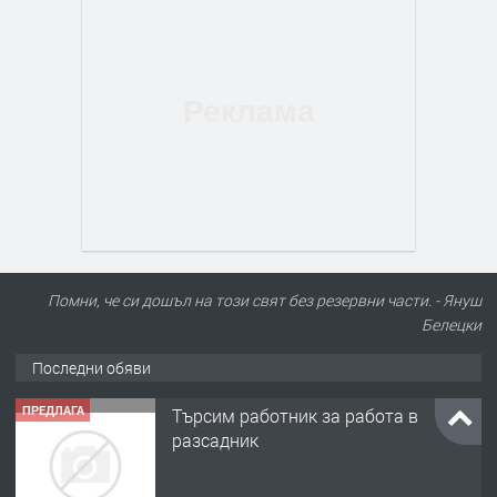
Помни, че си дошъл на този свят без резервни части. - Януш
Белецки
Последни обяви
ПРЕДЛАГА
Търсим работник за работа в
разсадник