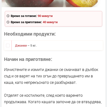
Време за готвене:
90 минути
Време за приготвяне:
40 минути
Необходими продукти
Джанки
– 5 кг.
Начин на приготвяне
Изчистените и измити джанки се смачкват в дълбок
съд и се варят на тих огън до превръщането им в
каша, като непрекъснато се разбъркват.
Отделят се костилките, след което варенето
продължава. Когато кашата започне да се втвърдява,