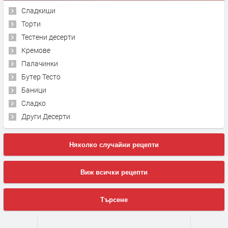
Сладкиши
Торти
Тестени десерти
Кремове
Палачинки
Бутер Тесто
Баници
Сладко
Други Десерти
Няколко случайни рецепти
Виж всички рецепти
Търсене