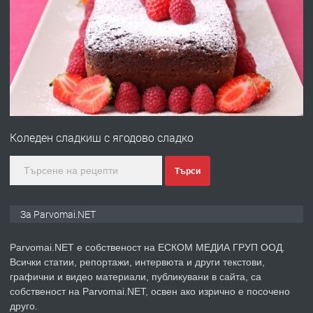
ПРЕДЛАГА
Работа за общи работници
преди 1 година
ПРЕДЛАГА
Първи поход "По стъпките на Ангел
Войвода"
Коледен сладкиш с ягодово сладко
преди 1 година
Търси
ПРЕДЛАГА
Монтажник на малки детайли за
За Parvomai.NET
медицинската индустрия
Parvomai.NET е собственост на ЕСКОМ МЕДИА ГРУП ООД.
Всички статии, репортажи, интервюта и други текстови,
преди 1 година
графични и видео материали, публикувани в сайта, са
собственост на Parvomai.NET, освен ако изрично е посочено
ПРЕДЛАГА
Уроци по Математика
друго.