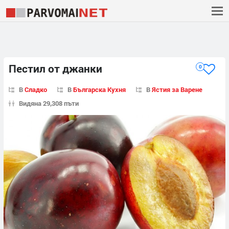
Пестил от джанки
0
В
Сладко
В
Българска Кухня
В
Ястия за Варене
Видяна 29,308 пъти