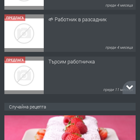
преди 4 месеца
ПРЕДЛАГА
🌱 Работник в разсадник
преди 4 месеца
ПРЕДЛАГА
Търсим работничка
преди 11 месеца
ПРЕДЛАГА
Продава употребявани чисти и
Случайна рецепта
запазени матраци за спални.
преди 1 година