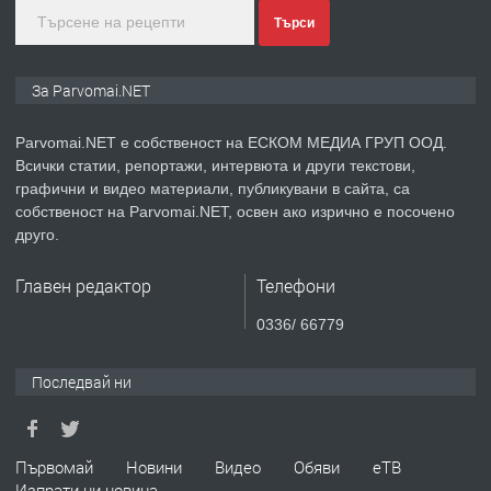
преди 1 година
Търси
ПРЕДЛАГА
Монтажник на малки детайли за
За Parvomai.NET
медицинската индустрия
Parvomai.NET е собственост на ЕСКОМ МЕДИА ГРУП ООД.
Всички статии, репортажи, интервюта и други текстови,
преди 1 година
графични и видео материали, публикувани в сайта, са
собственост на Parvomai.NET, освен ако изрично е посочено
ПРЕДЛАГА
Уроци по Математика
друго.
Главен редактор
Телефони
преди 1 година
0336/ 66779
ПРЕДЛАГА
Продавам апартамент - гр.
Последвай ни
Първомай
преди 1 година
Първомай
Новини
Видео
Обяви
еТВ
Изпрати ни новина