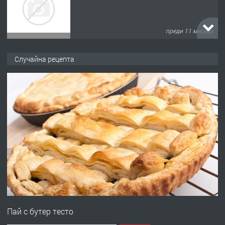
преди 11 месеца
ПРЕДЛАГА
Продава употребявани чисти и
Случайна рецепта
запазени матраци за спални.
преди 1 година
ПРЕДЛАГА
Работа за общи работници
преди 1 година
ПРЕДЛАГА
Първи поход "По стъпките на Ангел
Войвода"
Пай с бутер тесто