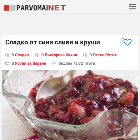
Сладко от сини сливи и круши
0
В
Сладко
В
Българска Кухня
В
Летни Ястия
В
Ястия за Варене
Видяна 72,321 пъти