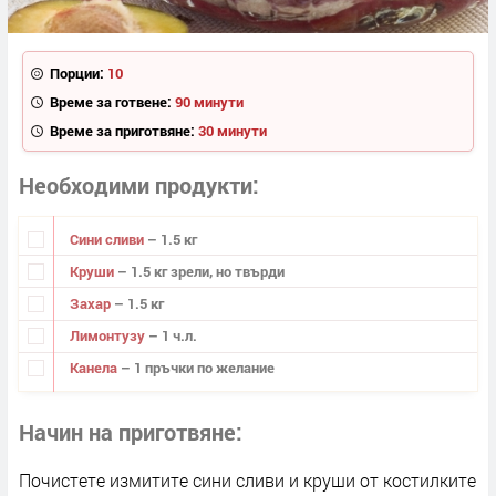
Порции:
10
Време за готвене:
90 минути
Време за приготвяне:
30 минути
Необходими продукти
Сини сливи
– 1.5 кг
Круши
– 1.5 кг зрели, но твърди
Захар
– 1.5 кг
Лимонтузу
– 1 ч.л.
Канела
– 1 пръчки по желание
Начин на приготвяне
Почистете измитите сини сливи и круши от костилките