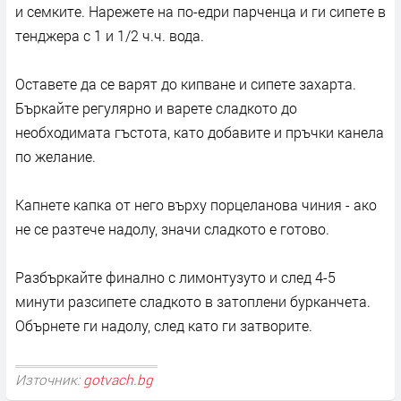
и семките. Нарежете на по-едри парченца и ги сипете в
тенджера с 1 и 1/2 ч.ч. вода.
Оставете да се варят до кипване и сипете захарта.
Бъркайте регулярно и варете сладкото до
необходимата гъстота, като добавите и пръчки канела
по желание.
Капнете капка от него върху порцеланова чиния - ако
не се разтече надолу, значи сладкото е готово.
Разбъркайте финално с лимонтузуто и след 4-5
минути разсипете сладкото в затоплени бурканчета.
Обърнете ги надолу, след като ги затворите.
Източник:
gotvach.bg