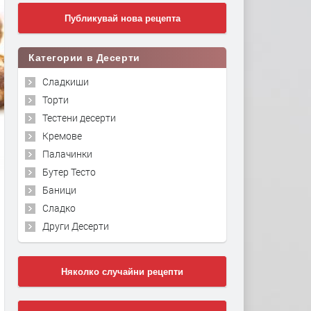
Публикувай нова рецепта
Категории в Десерти
Сладкиши
Торти
Тестени десерти
Кремове
Палачинки
Бутер Тесто
Баници
Сладко
Други Десерти
Няколко случайни рецепти