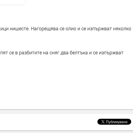
жици нишесте. Нагорещява се олио и се изпържват няколко
пят се в разбитите на сняг два белтъка и се изпържват