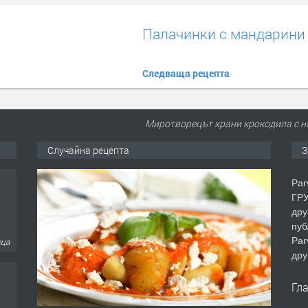
Палачинки с мандарини
Следваща рецепта
Миротворецът храни крокодила с на
Случайна рецепта
З
Par
ГРУ
дру
пуб
Par
еца
дру
Гл