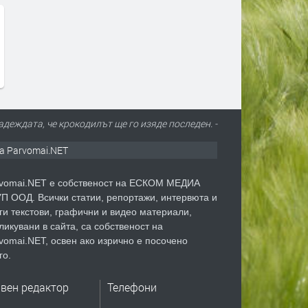
деждата, че крокодилът ще го изяде последен. -
а Parvomai.NET
vomai.NET е собственост на ЕСКОМ МЕДИА
П ООД. Всички статии, репортажи, интервюта и
ги текстови, графични и видео материали,
ликувани в сайта, са собственост на
vomai.NET, освен ако изрично е посочено
го.
авен редактор
Телефони