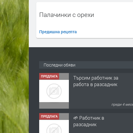
Палачинки с орехи
Предишна рецепта
Последни обяви
ПРЕДЛАГА
Търсим работник за
работа в разсадник
преди 4 мес
ПРЕДЛАГА
🌱 Работник в
разсадник