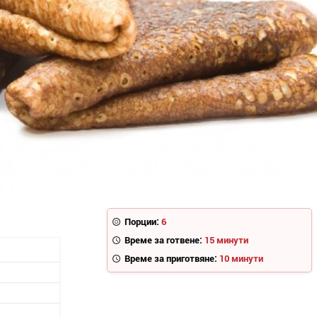
Порции:
6
Време за готвене:
15 минути
Време за приготвяне:
10 минути