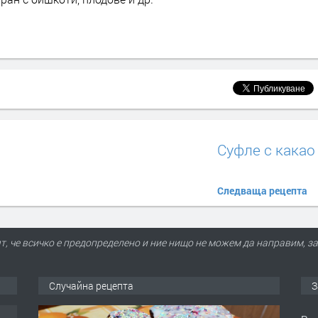
Суфле с какао
Следваща рецепта
т, че всичко е предопределено и ние нищо не можем да направим, за
Случайна рецепта
З