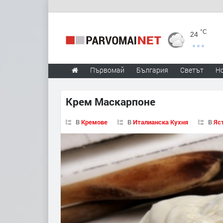
°C
24
Първомай
България
Светът
Н
Крем Маскарпоне
В
Кремове
В
Италианска Кухня
В
Яс