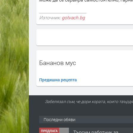
Източник:
gotvach.bg
Бананов мус
Предишна рецепта
Забелязал съм, че дори хората, които твърдя
Последни обяви
ПРЕДЛАГА
Търсим работник за