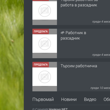
работа в разсадник
преди 4 мес
ПРЕДЛАГА
🌱 Работник в
разсадник
преди 4 мес
ПРЕДЛАГА
Търсим работничка
преди 10 мес
ПРЕДЛАГА
Продава употребявани
Първомай
Новини
Видео
Об
чисти и запазени
матраци за спални.
© Copyright
Haskovo.NET