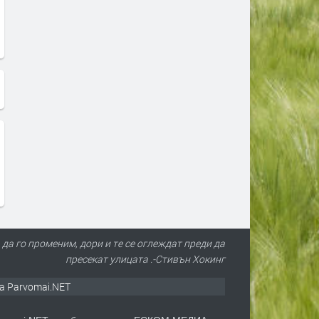
 да го променим, дори и те се оглеждат преди да
пресекат улицата .-Стивън Хокинг
а Parvomai.NET