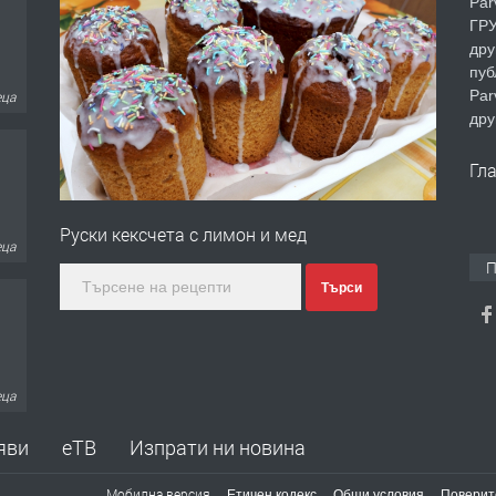
Par
ГРУ
дру
пуб
Par
еца
дру
Гл
Руски кексчета с лимон и мед
еца
П
Търси
еца
яви
еТВ
Изпрати ни новина
Мобилна версия
Етичен кодекс
Общи условия
Поверит