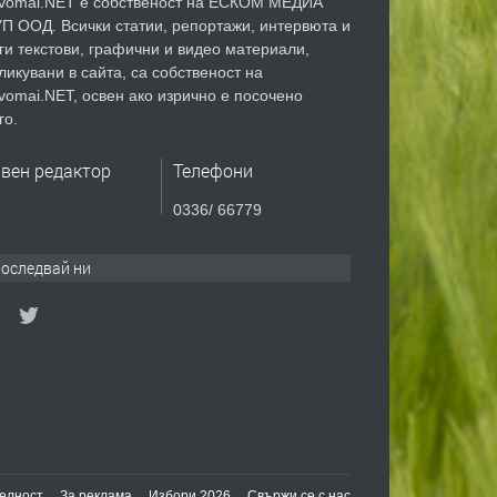
vomai.NET е собственост на ЕСКОМ МЕДИА
П ООД. Всички статии, репортажи, интервюта и
ги текстови, графични и видео материали,
ликувани в сайта, са собственост на
vomai.NET, освен ако изрично е посочено
го.
авен редактор
Телефони
0336/ 66779
оследвай ни
елност
За реклама
Избори 2026
Свържи се с нас