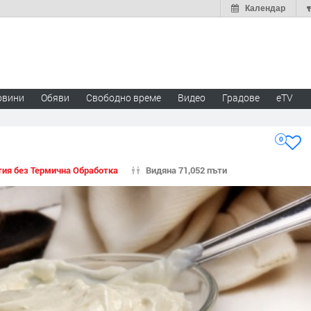
Календар
овини
Обяви
Свободно време
Видео
Градове
eTV
0
тия без Термична Обработка
Видяна 71,052 пъти