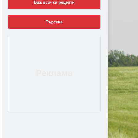
Виж всички рецепти
Търсене