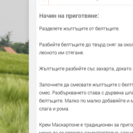
Начин на приготвяне
Разделете жълтъците от белтъците.
Разбийте белтъците до твърд сняг за око
лесното им стягане.
Жълтъците разбийте със захарта, докато 
Започнете да смесвате жълтъците с белт
смес. Разбъркването става с дървена шпат
белтъците. Малко по малко добавяйте и м
слага и рома.
Крем Маскарпоне е традиционен за приго
може да се сервира самостоятелно, гарни