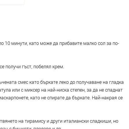
ло 10 минути, като може да прибавите малко сол за по-
се получи гъст, побелял крем.
ъчената смес като бъркате леко до получаване на гладка
ула или с миксер на най-ниска степен, за да не спаднат
аскарпонете, като не спирате да бъркате. Най-накрая се
твянето на тирамису и други италиански сладкиши, но
ран с бишкоти, плодове и др.