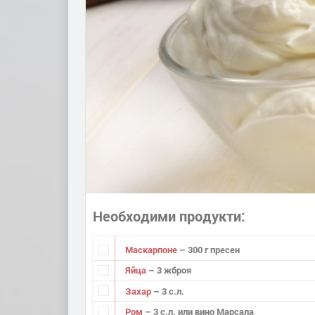
Необходими продукти
Маскарпоне
– 300 г пресен
Яйца
– 3 жброя
Захар
– 3 с.л.
Ром
– 3 с.л. или вино Марсала