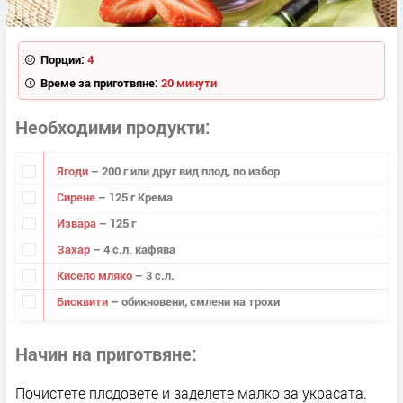
Порции:
4
Време за приготвяне:
20 минути
Необходими продукти
Ягоди
– 200 г или друг вид плод, по избор
Сирене
– 125 г Крема
Извара
– 125 г
Захар
– 4 с.л. кафява
Кисело мляко
– 3 с.л.
Бисквити
– обикновени, смлени на трохи
Начин на приготвяне
Почистете плодовете и заделете малко за украсата.