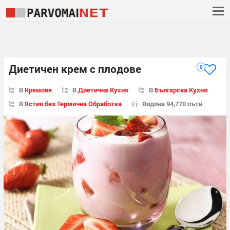
Диетичен крем с плодове
0
В
Кремове
В
Диетична Кухня
В
Българска Кухня
В
Ястия без Термична Обработка
Видяна 94,770 пъти