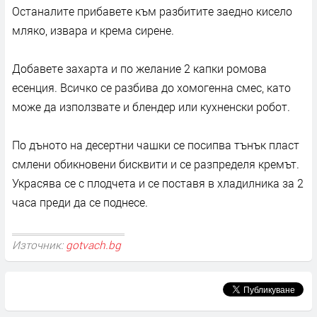
Останалите прибавете към разбитите заедно кисело
мляко, извара и крема сирене.
Добавете захарта и по желание 2 капки ромова
есенция. Всичко се разбива до хомогенна смес, като
може да използвате и блендер или кухненски робот.
По дъното на десертни чашки се посипва тънък пласт
смлени обикновени бисквити и се разпределя кремът.
Украсява се с плодчета и се поставя в хладилника за 2
часа преди да се поднесе.
Източник:
gotvach.bg