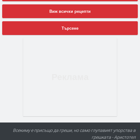
Виж всички рецепти
Търсене
Всекиму е присъщо да греши, но само глупавият упорства в
грешката - Аристотел