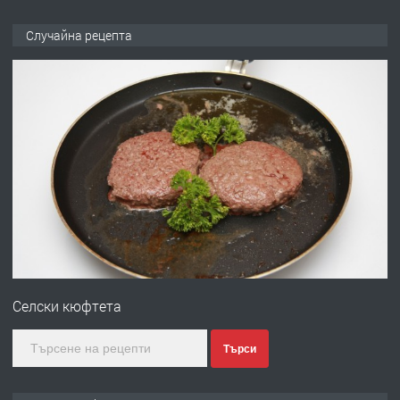
ПРЕДЛАГА
Продава употребявани чисти и
Случайна рецепта
запазени матраци за спални.
преди 1 година
ПРЕДЛАГА
Работа за общи работници
преди 1 година
ПРЕДЛАГА
Първи поход "По стъпките на Ангел
Войвода"
Селски кюфтета
преди 1 година
Търси
ПРЕДЛАГА
Монтажник на малки детайли за