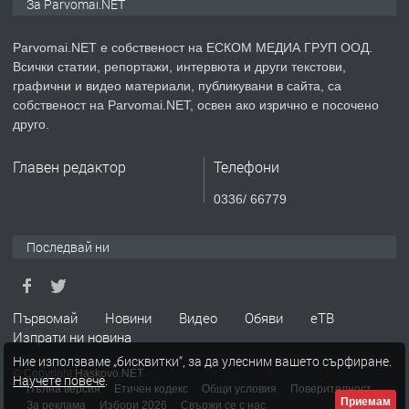
За Parvomai.NET
медицинската индустрия
Parvomai.NET е собственост на ЕСКОМ МЕДИА ГРУП ООД.
Всички статии, репортажи, интервюта и други текстови,
преди 1 година
графични и видео материали, публикувани в сайта, са
собственост на Parvomai.NET, освен ако изрично е посочено
ПРЕДЛАГА
Уроци по Математика
друго.
Главен редактор
Телефони
преди 1 година
0336/ 66779
ПРЕДЛАГА
Продавам апартамент - гр.
Последвай ни
Първомай
преди 1 година
Първомай
Новини
Видео
Обяви
еТВ
Изпрати ни новина
ТЪРСИ
Търсим работник
Ние използваме „бисквитки“, за да улесним вашето сърфиране.
© Copyright
Haskovo.NET
Научете повече
.
Пълна версия
Етичен кодекс
Общи условия
Поверителност
Приемам
За реклама
Избори 2026
Свържи се с нас