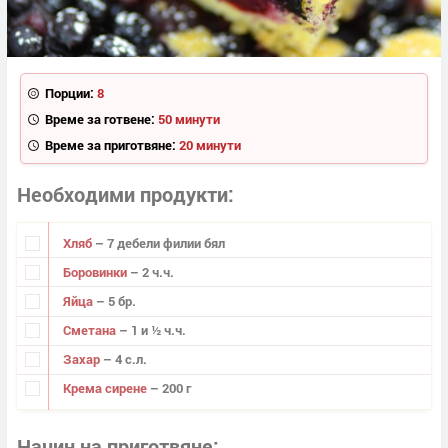
Порции:
8
Време за готвене:
50 минути
Време за приготвяне:
20 минути
Необходими продукти
Хляб
– 7 дебели филии бял
Боровинки
– 2 ч.ч.
Яйца
– 5 бр.
Сметана
– 1 и ½ ч.ч.
Захар
– 4 с.л.
Крема сирене
– 200 г
Начин на приготвяне