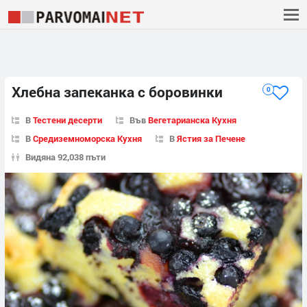
Хлебна запеканка с боровинки
0
В
Тестени десерти
Във
Вегетарианска Кухня
В
Средиземноморска Кухня
В
Ястия за Печене
Видяна 92,038 пъти