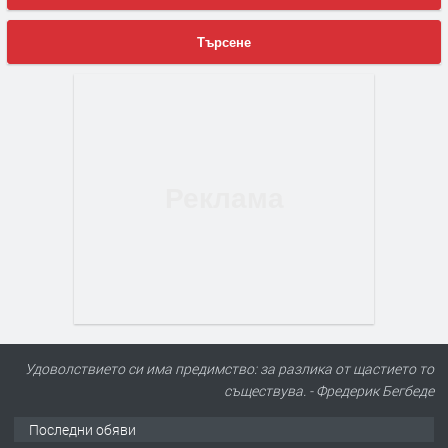
Търсене
Удоволствието си има предимство: за разлика от щастието то
съществува. - Фредерик Бегбеде
Последни обяви