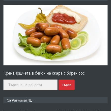
запазени матраци за спални.
преди 1 година
ПРЕДЛАГА
Работа за общи работници
преди 1 година
ПРЕДЛАГА
Първи поход "По стъпките на Ангел
Войвода"
Кренвиршчета в бекон на скара с бирен сос
преди 1 година
Търси
ПРЕДЛАГА
Монтажник на малки детайли за
За Parvomai.NET
медицинската индустрия