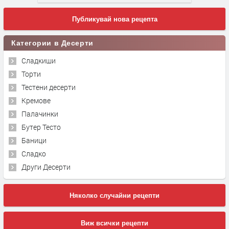
Публикувай нова рецепта
Категории в Десерти
Сладкиши
Торти
Тестени десерти
Кремове
Палачинки
Бутер Тесто
Баници
Сладко
Други Десерти
Няколко случайни рецепти
Виж всички рецепти