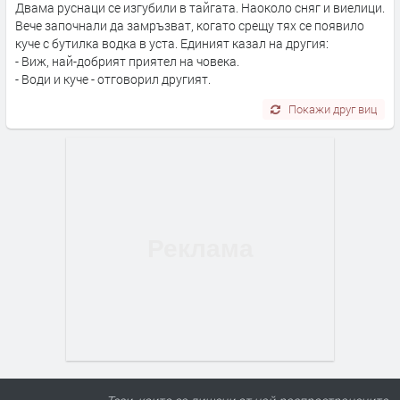
Двама руснаци се изгубили в тайгата. Наоколо сняг и виелици.
Вече започнали да замръзват, когато срещу тях се появило
куче с бутилка водка в уста. Единият казал на другия:
- Виж, най-добрият приятел на човека.
- Води и куче - отговорил другият.
Покажи друг виц