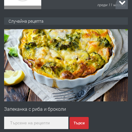
преди 11 месеца
ПРЕДЛАГА
Продава употребявани чисти и
Случайна рецепта
запазени матраци за спални.
преди 1 година
ПРЕДЛАГА
Работа за общи работници
преди 1 година
ПРЕДЛАГА
Първи поход "По стъпките на Ангел
Войвода"
Запеканка с риба и броколи
Търси
преди 1 година