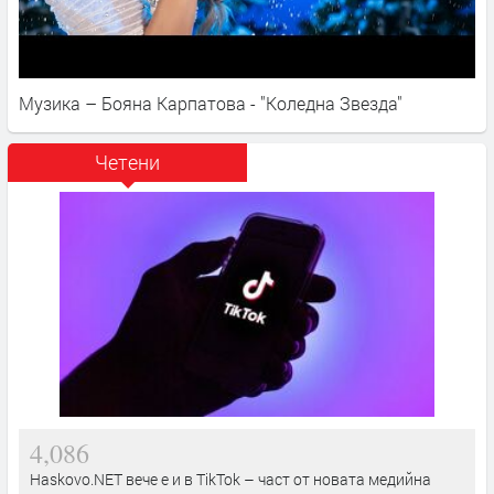
Музика – Бояна Карпатова - "Коледна Звезда"
Четени
4,086
Haskovo.NET вече е и в TikTok – част от новата медийна