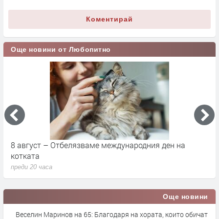
Коментирай
Още новини от Любопитно
8 август – Отбелязваме международния ден на
С
котката
п
преди 20 часа
п
Още новини
Веселин Маринов на 65: Благодаря на хората, които обичат