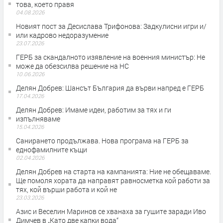
това, което правя
04.08.2026
Новият пост за Десислава Трифонова: Задкулисни игри и/
или кадрово недоразумение
23.07.2026
ГЕРБ за скандалното изявление на военния министър: Не
може да обезсилва решение на НС
10.06.2026
Делян Добрев: Шансът България да върви напред е ГЕРБ
17.04.2026
Делян Добрев: Имаме идеи, работим за тях и ги
изпълняваме
15.04.2026
Санирането продължава. Нова програма на ГЕРБ за
еднофамилните къщи
02.04.2026
Делян Добрев на старта на кампанията: Ние не обещаваме.
Ще помоля хората да направят равносметка кой работи за
тях, кой върши работа и кой не
23.03.2026
Азис и Веселин Маринов се хванаха за гушите заради Иво
Димчев в „Като две капки вода“