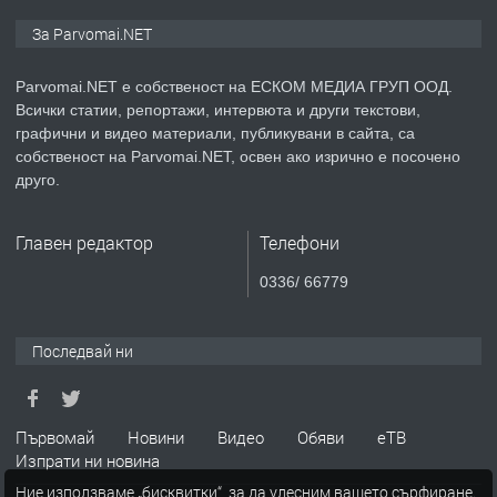
ПРЕДЛАГА
Монтажник на малки детайли за
За Parvomai.NET
медицинската индустрия
Parvomai.NET е собственост на ЕСКОМ МЕДИА ГРУП ООД.
Всички статии, репортажи, интервюта и други текстови,
преди 1 година
графични и видео материали, публикувани в сайта, са
собственост на Parvomai.NET, освен ако изрично е посочено
ПРЕДЛАГА
Уроци по Математика
друго.
Главен редактор
Телефони
преди 1 година
0336/ 66779
ПРЕДЛАГА
Продавам апартамент - гр.
Първомай
Последвай ни
преди 1 година
Първомай
Новини
Видео
Обяви
еТВ
Изпрати ни новина
ТЪРСИ
Търсим работник
Ние използваме „бисквитки“, за да улесним вашето сърфиране.