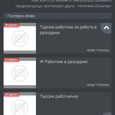
Тези, които са лишени от най-разпространените
предразсъдъци, притежават други. - Наполеон Бонапарт
Последни обяви
ПРЕДЛАГА
Търсим работник за работа в
разсадник
преди 4 месеца
ПРЕДЛАГА
🌱 Работник в разсадник
преди 4 месеца
ПРЕДЛАГА
Търсим работничка