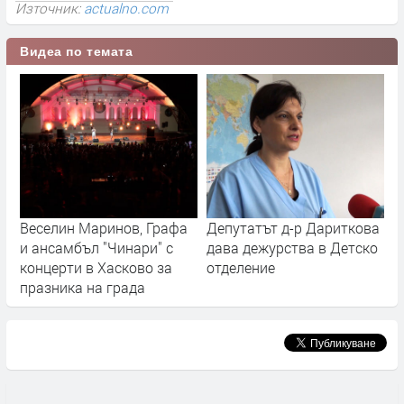
Източник:
actualno.com
Видеа по темата
Веселин Маринов, Графа
Депутатът д-р Дариткова
и ансамбъл "Чинари" с
дава дежурства в Детско
концерти в Хасково за
отделение
празника на града