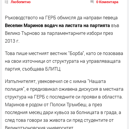
Любопитно
0 Коментара
Ръководството на ГЕРБ обмисля да направи певеца
Веселин Маринов водач на листата на партията
във
Велико Търново за парламентарните избори през
2013 г.
Това пише местният вестник "Борба", като се позовава
на свои източници от структурата на управляващата
партия, съобщава БЛИТЦ.
Изпълнителят, увековечил се с химна "Нашата
полиция", е предизвикал оживена дискусия в местната
структура на ГЕРБ с последните си прояви в областта.
Маринов е родом от Полски Тръмбеш, а през
последния месец дари кувьоз за болницата в града, а
след това говори за живота си пред студентите от
Великотърновския университет.