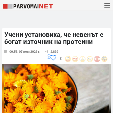
Учени установиха, че невенът е
богат източник на протеини
09:58, 07 юли 2026 г.
2,839
0
0