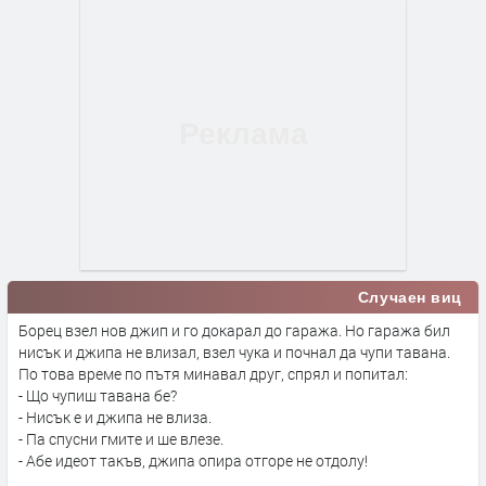
Случаен виц
Борец взел нов джип и го докарал до гаража. Но гаража бил
нисък и джипа не влизал, взел чука и почнал да чупи тавана.
По това време по пътя минавал друг, спрял и попитал:
- Що чупиш тавана бе?
- Нисък е и джипа не влиза.
- Па спусни гмите и ше влезе.
- Абе идеот такъв, джипа опира отгоре не отдолу!