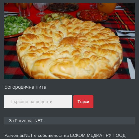
преди 1 година
ПРЕДЛАГА
Работа за общи работници
преди 1 година
ПРЕДЛАГА
Първи поход "По стъпките на Ангел
Войвода"
Богородична пита
Търси
преди 1 година
ПРЕДЛАГА
Монтажник на малки детайли за
За Parvomai.NET
медицинската индустрия
Parvomai.NET е собственост на ЕСКОМ МЕДИА ГРУП ООД.