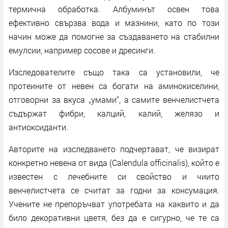
термична обработка. Албуминът освен това
ефективно свързва вода и мазнини, като по този
начин може да помогне за създаването на стабилни
емулсии, например сосове и дресинги.
Изследователите също така са установили, че
протеините от невен са богати на аминокиселини,
отговорни за вкуса „умами“, а самите венчелистчета
съдържат фибри, калций, калий, желязо и
антиоксиданти.
Авторите на изследването подчертават, че визират
конкретно невена от вида (Calendula officinalis), който е
известен с лечебните си свойство и чиито
венчелистчета се считат за годни за консумация.
Учените не препоръчват употребата на каквито и да
било декоративни цветя, без да е сигурно, че те са