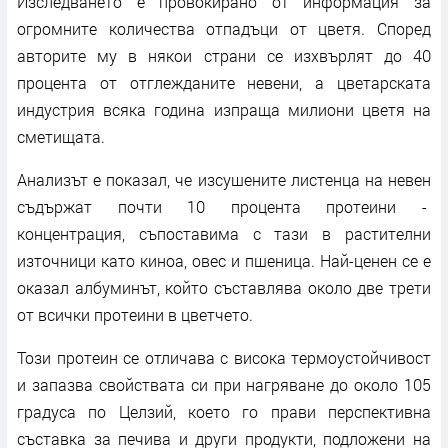
Изследването е провокирано от информация за
огромните количества отпадъци от цветя. Според
авторите му в някои страни се изхвърлят до 40
процента от отглежданите невени, а цветарската
индустрия всяка година изпраща милиони цветя на
сметищата.
Анализът е показал, че изсушените листенца на невен
съдържат почти 10 процента протеини -
концентрация, съпоставима с тази в растителни
източници като киноа, овес и пшеница. Най-ценен се е
оказал албуминът, който съставлява около две трети
от всички протеини в цветчето.
Този протеин се отличава с висока термоустойчивост
и запазва свойствата си при нагряване до около 105
градуса по Целзий, което го прави перспективна
съставка за печива и други продукти, подложени на