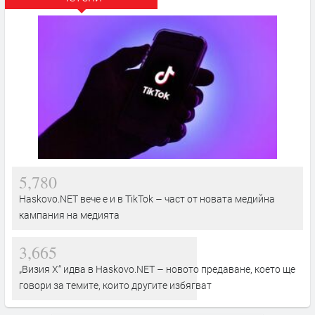
5,780
Haskovo.NET вече е и в TikTok – част от новата медийна
кампания на медията
3,665
„Визия Х“ идва в Haskovo.NET – новото предаване, което ще
говори за темите, които другите избягват