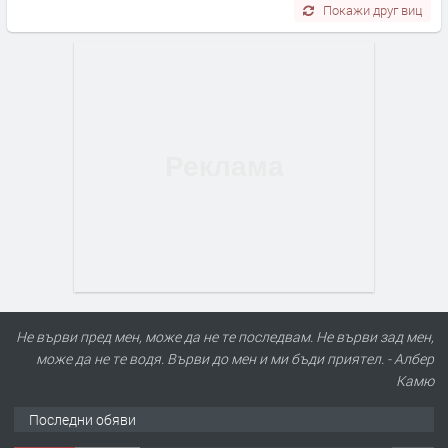
Покажи друг виц
Не върви пред мен, може да не те последвам. Не върви зад мен,
може да не те водя. Върви до мен и ми бъди приятел. - Албер
Камю
Последни обяви