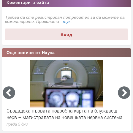
Коментари в сайта
Трябва да сте регистриран потребител за да можете да
коментирате. Правилата -
тук
.
Вход
Още новини от Наука
а
Създадоха първата подробна карта на блуждаещ
А
нерв – магистралата на човешката нервна система
д
преди 5 дни
п