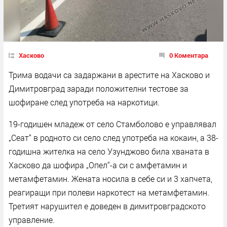
Хасково
0 Коментара
Трима водачи са задаржани в арестите на Хасково и
Димитровград заради положителни тестове за
шофиране след употреба на наркотици.
19-годишен младеж от село Стамболово е управлявал
„Сеат“ в родното си село след употреба на кокаин, а 38-
годишна жителка на село Узунджово била хваната в
Хасково да шофира „Опел“-а си с амфетамин и
метамфетамин. Жената носила в себе си и 3 хапчета,
реагиращи при полеви наркотест на метамфетамин.
Третият нарушител е доведен в димитровградското
управление.