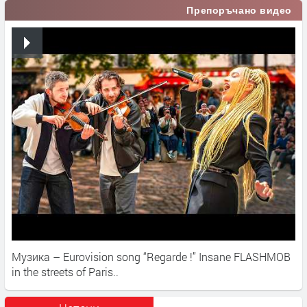
Препоръчано видео
Музика – Eurovision song “Regarde !” Insane FLASHMOB
in the streets of Paris..​