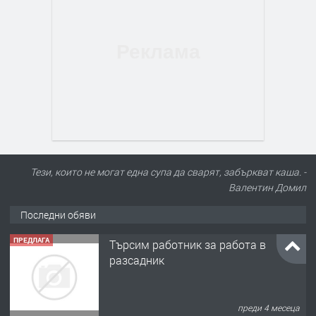
Тези, които не могат една супа да сварят, забъркват каша. -
Валентин Домил
Последни обяви
ПРЕДЛАГА
Търсим работник за работа в
разсадник
преди 4 месеца