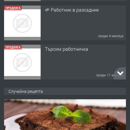
ПРЕДЛАГА
🌱 Работник в разсадник
преди 4 месеца
ПРЕДЛАГА
Търсим работничка
преди 11 месеца
ПРЕДЛАГА
Продава употребявани чисти и
Случайна рецепта
запазени матраци за спални.
преди 1 година
ПРЕДЛАГА
Работа за общи работници