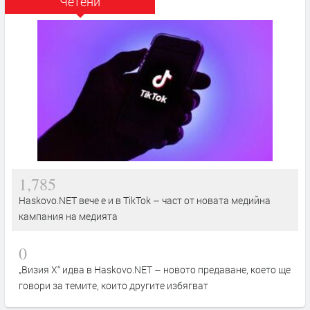
Четени
1,785
Haskovo.NET вече е и в TikTok – част от новата медийна
кампания на медията
0
„Визия Х“ идва в Haskovo.NET – новото предаване, което ще
говори за темите, които другите избягват