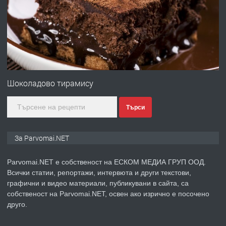
преди 1 година
ПРЕДЛАГА
Първи поход "По стъпките на Ангел
Войвода"
Шоколадово тирамису
Търси
преди 1 година
ПРЕДЛАГА
Монтажник на малки детайли за
За Parvomai.NET
медицинската индустрия
Parvomai.NET е собственост на ЕСКОМ МЕДИА ГРУП ООД.
Всички статии, репортажи, интервюта и други текстови,
преди 1 година
графични и видео материали, публикувани в сайта, са
собственост на Parvomai.NET, освен ако изрично е посочено
ПРЕДЛАГА
Уроци по Математика
друго.