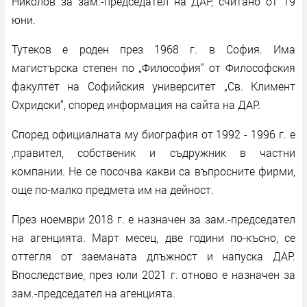
Николов за зам.-председател на ДАР, считано от 19
юни.
Тутеков е роден през 1968 г. в София. Има
магистърска степен по „Философия“ от Философския
факултет на Софийския университет „Св. Климент
Охридски“, според информация на сайта на ДАР.
Според официалната му биография от 1992 - 1996 г. е
,правител, собственик и съдружник в частни
компании. Не се посочва какви са въпросните фирми,
още по-малко предмета им на дейност.
През ноември 2018 г. е назначен за зам.-председател
на агенцията. Март месец, две години по-късно, се
оттегля от заеманата длъжност и напуска ДАР.
Впоследствие, през юли 2021 г. отново е назначен за
зам.-председател на агенцията.