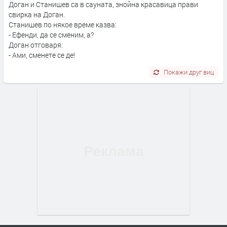
Доган и Станишев са в сауната, знойна красавица прави
свирка на Доган.
Станишев по някое време казва:
- Ефенди, да се сменим, а?
Доган отговаря:
- Ами, сменете се де!
Покажи друг виц