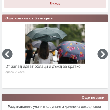
Вход
Още новини от България
а
От запад идват облаци и дъжд за кратко
П
в
преди 7 часа
п
Още новини
Разузнаването уличи в корупция и криене на доходи свой