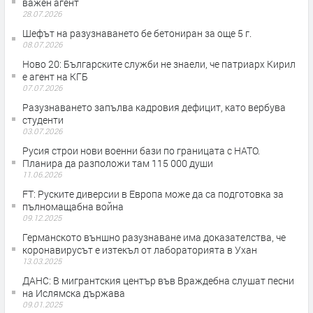
важен агент
28.07.2026
Шефът на разузнаването бе бетониран за още 5 г.
08.07.2026
Ново 20: Българските служби не знаели, че патриарх Кирил
е агент на КГБ
07.07.2026
Разузнаването запълва кадровия дефицит, като вербува
студенти
03.07.2026
Русия строи нови военни бази по границата с НАТО.
Планира да разположи там 115 000 души
11.06.2026
FT: Руските диверсии в Европа може да са подготовка за
пълномащабна война
09.12.2025
Германското външно разузнаване има доказателства, че
коронавирусът е изтекъл от лабораторията в Ухан
13.03.2025
ДАНС: В мигрантския център във Враждебна слушат песни
на Ислямска държава
09.01.2025