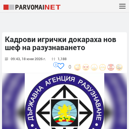
Кадрови игрички докараха нов
шеф на разузнаването
09:43, 18 юни 2026 г.
1,188
0
0