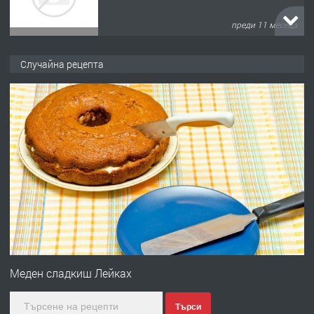
преди 11 месеца
ПРЕДЛАГА
Продава употребявани чисти и
Случайна рецепта
запазени матраци за спални.
преди 1 година
ПРЕДЛАГА
Работа за общи работници
преди 1 година
ПРЕДЛАГА
Първи поход "По стъпките на Ангел
Войвода"
Меден сладкиш Лейках
Търси
преди 1 година