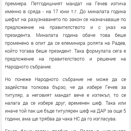
премиера. Петгодишният мандат на Гечев изтича
именно в сряда - на 17 юни т.г. До миналата година
шефът на разузнаването по закон се назначаваше по
предложение на правителството и с указ на
президента. Миналата година обаче това беше
променено в опит да се елеминира ролята на Радев,
който тогава беше президент. Така формулата сега е
предложение на правителството и решение на
Народното събрание.
Но понеже Народното събрание не може да се
задейства толкова бързо, че да избере Гечев за
титуляр, а неговият мандат вече е изтекъл, то се
налага да се избере друг, временен шеф. Така или
иначе той пак ше бъде титулярен шеф на ДАР за още 5
години, ама ще трябва да чака НС да го изгласува.