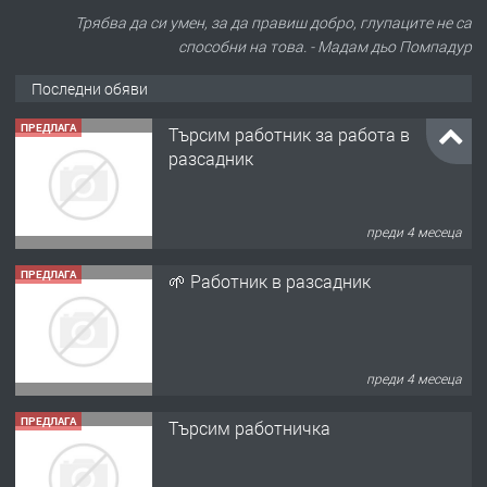
Трябва да си умен, за да правиш добро, глупаците не са
способни на това. - Мадам дьо Помпадур
Последни обяви
ПРЕДЛАГА
Търсим работник за работа в
разсадник
преди 4 месеца
ПРЕДЛАГА
🌱 Работник в разсадник
преди 4 месеца
ПРЕДЛАГА
Търсим работничка