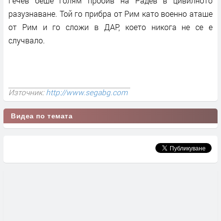
Гечев беше голям пробив на Радев в цивилното
разузнаване. Той го прибра от Рим като военно аташе
от Рим и го сложи в ДАР, което никога не се е
случвало.
Източник:
http://www.segabg.com
Видеа по темата