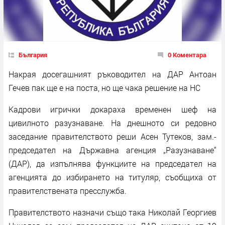
България
0 Коментара
Накрая досегашният ръководител на ДАР Антоан
Гечев пак ще е на поста, но ще чака решение на НС
Кадрови игрички докараха временен шеф на
цивилното разузнаване. На днешното си редовно
заседание правителството реши Асен Тутеков, зам.-
председател на Държавна агенция „Разузнаване“
(ДАР), да изпълнява функциите на председател на
агенцията до избирането на титуляр, съобщиха от
правителствената пресслужба.
Правителството назначи също така Николай Георгиев