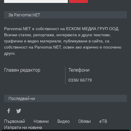
ПРЕДЛАГА
Монтажник на малки детайли за
За Parvomai.NET
медицинската индустрия
Parvomai.NET е собственост на ЕСКОМ МЕДИА ГРУП ООД.
Всички статии, репортажи, интервюта и други текстови,
преди 1 година
графични и видео материали, публикувани в сайта, са
собственост на Parvomai.NET, освен ако изрично е посочено
ПРЕДЛАГА
Уроци по Математика
друго.
Главен редактор
Телефони
преди 1 година
0336/ 66779
ПРЕДЛАГА
Продавам апартамент - гр.
Първомай
Последвай ни
преди 1 година
Първомай
Новини
Видео
Обяви
еТВ
Изпрати ни новина
ТЪРСИ
Търсим работник