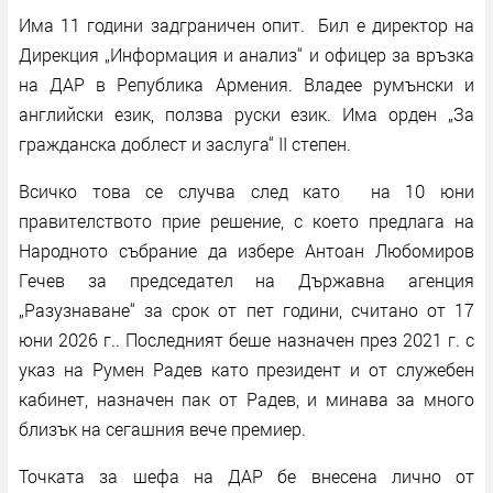
Има 11 години задграничен опит. Бил е директор на
Дирекция „Информация и анализ“ и офицер за връзка
на ДАР в Република Армения. Владее румънски и
английски език, ползва руски език. Има орден „За
гражданска доблест и заслуга“ II степен.
Всичко това се случва след като на 10 юни
правителството прие решение, с което предлага на
Народното събрание да избере Антоан Любомиров
Гечев за председател на Държавна агенция
„Разузнаване“ за срок от пет години, считано от 17
юни 2026 г.. Последният беше назначен през 2021 г. с
указ на Румен Радев като президент и от служебен
кабинет, назначен пак от Радев, и минава за много
близък на сегашния вече премиер.
Точката за шефа на ДАР бе внесена лично от