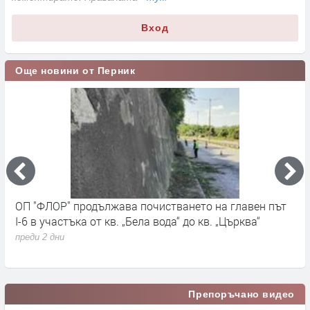
Вход
Още новини от Перник
ОП "ФЛОР" продължава почистването на главен път
О
I-6 в участъка от кв. „Бела вода“ до кв. „Църква“
п
с
преди 2 дни
п
Препоръчано видео