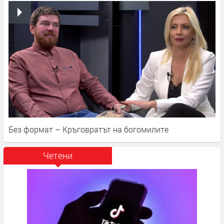
Без формат – Кръговратът на богомилите
Четени