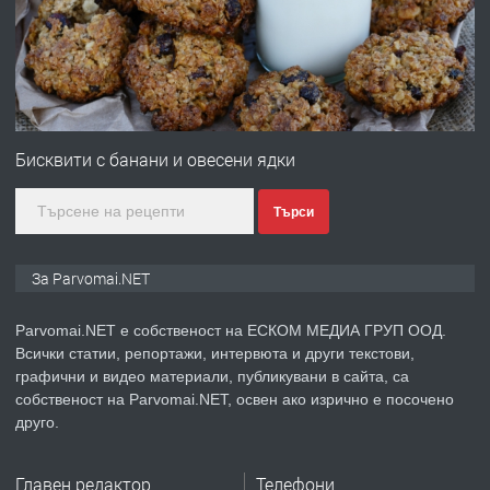
преди 1 година
ПРЕДЛАГА
Първи поход "По стъпките на Ангел
Войвода"
Бисквити с банани и овесени ядки
Търси
преди 1 година
ПРЕДЛАГА
Монтажник на малки детайли за
За Parvomai.NET
медицинската индустрия
Parvomai.NET е собственост на ЕСКОМ МЕДИА ГРУП ООД.
Всички статии, репортажи, интервюта и други текстови,
преди 1 година
графични и видео материали, публикувани в сайта, са
собственост на Parvomai.NET, освен ако изрично е посочено
ПРЕДЛАГА
Уроци по Математика
друго.
Главен редактор
Телефони