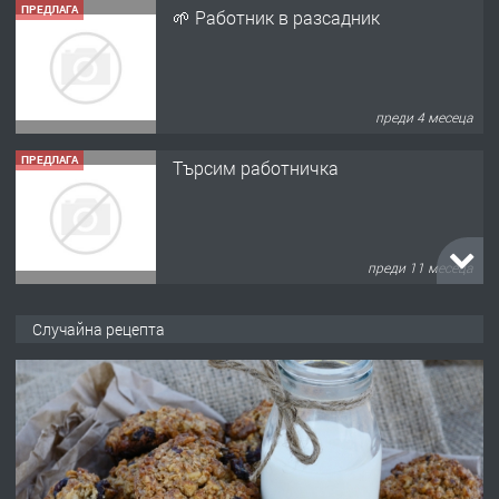
ПРЕДЛАГА
🌱 Работник в разсадник
преди 4 месеца
ПРЕДЛАГА
Търсим работничка
преди 11 месеца
ПРЕДЛАГА
Продава употребявани чисти и
Случайна рецепта
запазени матраци за спални.
преди 1 година
ПРЕДЛАГА
Работа за общи работници