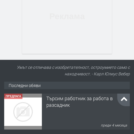
Умът се отличава с изобретателност, остроумието само с
находчивост. - Карл Юлиус Вебер
Последни обяви
ПРЕДЛАГА
Търсим работник за работа в
разсадник
преди 4 месеца