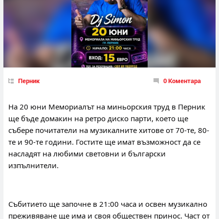
Перник
0 Коментара
На 20 юни Мемориалът на миньорския труд в Перник 
ще бъде домакин на ретро диско парти, което ще 
събере почитатели на музикалните хитове от 70-те, 80-
те и 90-те години. Гостите ще имат възможност да се 
насладят на любими световни и български 
изпълнители.
Събитието ще започне в 21:00 часа и освен музикално 
преживяване ще има и своя обществен принос. Част от 