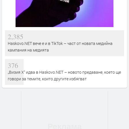
2,385
Haskovo.NET вече е и в TikTok – част от новата медийна
кампания на медията
376
„Визия Х“ идва в Haskovo.NET – новото предаване, което ще
говори за темите, които другите избягват