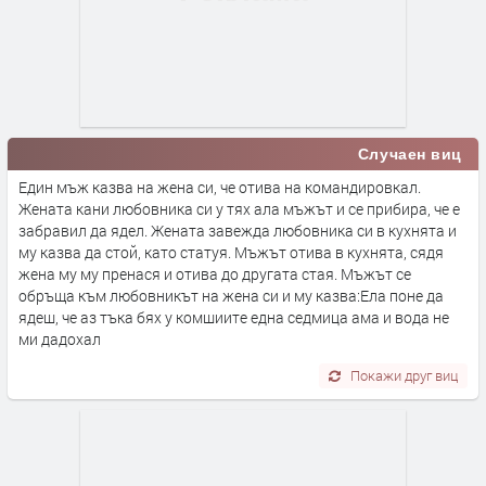
Случаен виц
Един мъж казва на жена си, че отива на командировкал.
Жената кани любовника си у тях ала мъжът и се прибира, че е
забравил да ядел. Жената завежда любовника си в кухнята и
му казва да стой, като статуя. Мъжът отива в кухнята, сядя
жена му му пренася и отива до другата стая. Мъжът се
обръща към любовникът на жена си и му казва:Ела поне да
ядеш, че аз тъка бях у комшиите една седмица ама и вода не
ми дадохал
Покажи друг виц