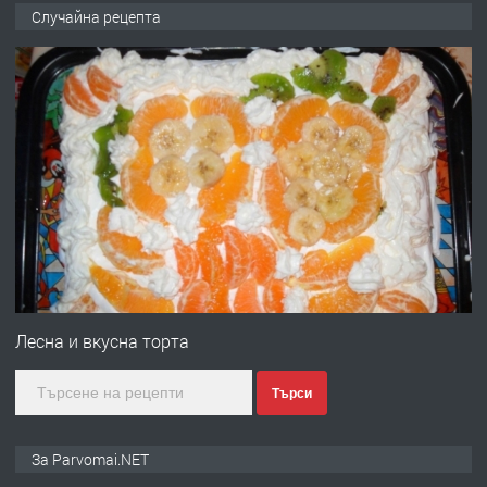
Продава употребявани чисти и
Случайна рецепта
запазени матраци за спални.
преди 1 година
ПРЕДЛАГА
Работа за общи работници
преди 1 година
ПРЕДЛАГА
Първи поход "По стъпките на Ангел
Войвода"
Лесна и вкусна торта
Търси
преди 1 година
ПРЕДЛАГА
Монтажник на малки детайли за
За Parvomai.NET
медицинската индустрия