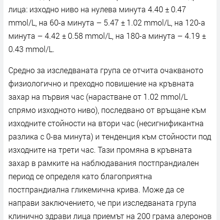
лица: изходно ниво на нулева минута 4.40 ± 0.47
mmol/L, на 60-а минута – 5.47 ± 1.02 mmol/L, на 120-а
минута – 4.42 ± 0.58 mmol/L, на 180-а минута – 4.19 ±
0.43 mmol/L.
Средно за изследваната група се отчита очакваното
физиологично и преходно повишение на кръвната
захар на първия час (нарастване от 1.02 mmol/L
спрямо изходното ниво), последвано от връщане към
изходните стойности на втори час (несигнификантна
разлика с 0-ва минута) и тенденция към стойности под
изходните на трети час. Тази промяна в кръвната
захар в рамките на наблюдавания постпрандиален
период се определя като благоприятна
постпрандиална гликемична крива. Може да се
направи заключението, че при изследваната група
клинично здрави лица приемът на 200 грама алеронов