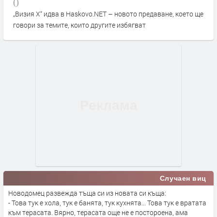
0
„Визия Х“ идва в Haskovo.NET – новото предаване, което ще
говори за темите, които другите избягват
Случаен виц
Новодомец развежда тъща си из новата си къща:
- Това тук е хола, тук е банята, тук кухнята... Това тук е вратата
към терасата. Вярно, терасата още не е постороена, ама