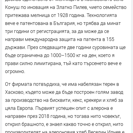
Конуш по иновация на Златко Пилев, чието семейство
притежава мелница от 1928 година. Технологията
вече е патентована в България, но трябва да минат
три години от регистрацията, за да може да се
направи международна защита на патента в 155
държави. През следващите две години суровината ще
бъде ограничена до 1000–1500 кг на ден, което я
прави силно лимитирана, тъй като търсенето вече е
огромно.
От фирмата потвърдиха, че има набелязан терен в
Хасково, където може да бъде построен голям завод
за производство на бисквити, кекс, крекери и хляб за
цяла Европа. Първият успешен опит с алерона е
направен през 2018 година, но тогава нито човекът,
открил брашното, е знаел какво точно е открил, нито
производителят на алероновия хляб Веселин Илчев е