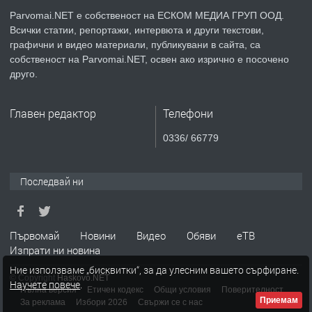
Parvomai.NET е собственост на ЕСКОМ МЕДИА ГРУП ООД.
Всички статии, репортажи, интервюта и други текстови,
преди 1 година
графични и видео материали, публикувани в сайта, са
собственост на Parvomai.NET, освен ако изрично е посочено
ПРЕДЛАГА
Уроци по Математика
друго.
Главен редактор
Телефони
преди 1 година
0336/ 66779
ПРЕДЛАГА
Продавам апартамент - гр.
Първомай
Последвай ни
преди 1 година
Първомай
Новини
Видео
Обяви
еТВ
Изпрати ни новина
ТЪРСИ
Търсим работник
Ние използваме „бисквитки“, за да улесним вашето сърфиране.
© Copyright
Haskovo.NET
Научете повече
.
Пълна версия
Етичен кодекс
Общи условия
Поверителност
Приемам
За реклама
Избори 2026
Свържи се с нас