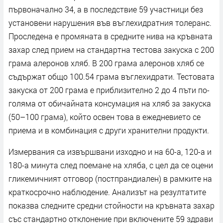
първоначално 34, а в последствие 59 участници без
установени нарушения във въглехидратния толеранс.
Проследена е промяната в средните нива на кръвната
захар след прием на стандартна тестова закуска с 200
грама алеронов хляб. В 200 грама алеронов хляб се
съдържат общо 100.54 грама въглехидрати. Тестовата
закуска от 200 грама е приблизително 2 до 4 пъти по-
голяма от обичайната консумация на хляб за закуска
(50–100 грама), който освен това в ежедневието се
приема и в комбинация с други хранителни продукти.
Измервания са извършвани изходно и на 60-а, 120-а и
180-а минута след поемане на хляба, с цел да се оцени
гликемичният отговор (постпрандиален) в рамките на
краткосрочно наблюдение. Анализът на резултатите
показва следните средни стойности на кръвната захар
със стандартно отклонение при включените 59 здрави