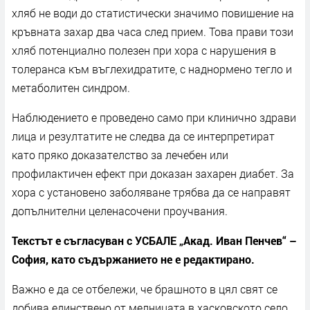
хляб не води до статистически значимо повишение на
кръвната захар два часа след прием. Това прави този
хляб потенциално полезен при хора с нарушения в
толеранса към въглехидратите, с наднормено тегло и
метаболитен синдром.
Наблюдението е проведено само при клинично здрави
лица и резултатите не следва да се интерпретират
като пряко доказателство за лечебен или
профилактичен ефект при доказан захарен диабет. За
хора с установено заболяване трябва да се направят
допълнителни целенасочени проучвания.
Текстът е съгласуван с УСБАЛЕ „Акад. Иван Пенчев“ –
София, като съдържанието не е редактирано.
Важно е да се отбележи, че брашното в цял свят се
добива единствено от мелницата в хасковското село