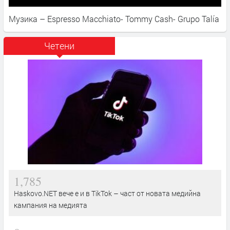
Музика – Espresso Macchiato- Tommy Cash- Grupo Talía
Четени
1,785
Haskovo.NET вече е и в TikTok – част от новата медийна
кампания на медията