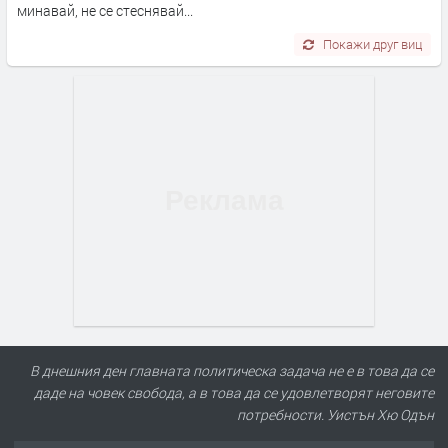
минавай, не се стеснявай...
Покажи друг виц
В днешния ден главната политическа задача не е в това да се
даде на човек свобода, а в това да се удовлетворят неговите
потребности. Уистън Хю Одън