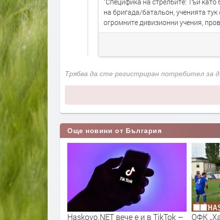
"Специфика на стрелбите: Тъй като
на бригада/батальон, ученията тук 
огромните дивизионни учения, про
Трябва да сте регистриран потребител за 
Още новини от България
NET вече е и в TikTok –
ОФК „Хасково“ стартира новия