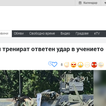
Календар
овини
Обяви
Свободно време
Видео
Градове
eTV
 тренират ответен удар в учението
0
8