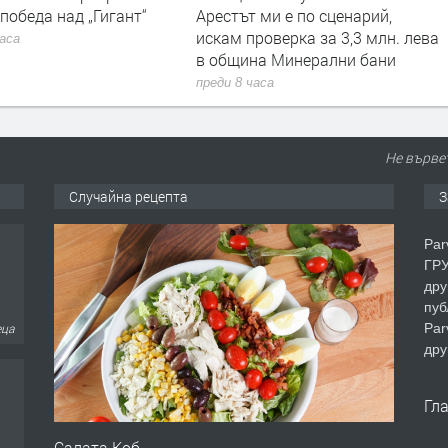
Арестът ми е по сценарий,
санкции за 14 420 евро пр
искам проверка за 3,3 млн. лева
юли
в община Минерални бани
преди 9 часа
преди 8 часа
Не вървет
Случайна рецепта
З
еца
Par
ГРУ
дру
пуб
Par
дру
еца
Гл
Салата Коб