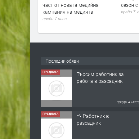
 новата медийна
сезон с победа над „Гигант“
я на медията
преди 7 часа
аса
ПРЕДЛАГА
Търсим работник за
работа в разсадник
Последни обяви
преди 4 мес
ПРЕДЛАГА
🌱 Работник в
разсадник
преди 4 мес
ПРЕДЛАГА
Търсим работничка