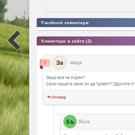
Facebook коментари
Коментари в сайта (2)
За
защо
1
Защо все на Корен?
Само нашата земя ли ще тровят!? Другите ст
Отговор
Бъ
бъзз