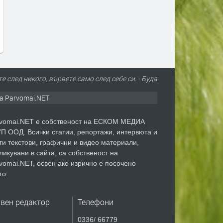
ез
„Хисаря“, „Тракийски“ и
пожари в област Х
„Македонски“ са без вода
до 11 август
заради авария
преди 10 часа
преди 9 часа
е след никого, вървете само след себе си. - Буда
а Parvomai.NET
vomai.NET е собственост на ЕСКОМ МЕДИА
П ООД. Всички статии, репортажи, интервюта и
ги текстови, графични и видео материали,
ликувани в сайта, са собственост на
vomai.NET, освен ако изрично е посочено
го.
авен редактор
Телефони
0336/ 66779