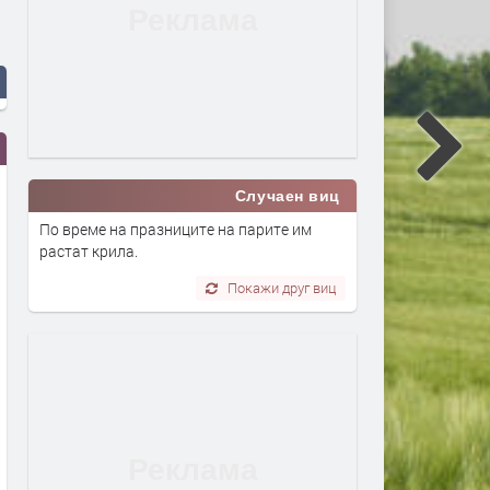
Случаен виц
По време на празниците на парите им
растат крила.
Покажи друг виц