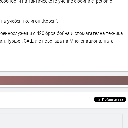
собности на тактическото учение с бойни стрелби с
на учебен полигон „Корен“.
 военнослужещи с 420 броя бойна и спомагателна техника
ия, Турция, САЩ и от състава на Многонационалната