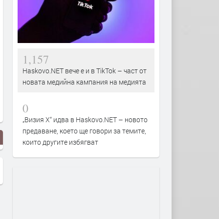
1,157
Haskovo.NET вече е и в TikTok – част от
новата медийна кампания на медията
0
„Визия Х“ идва в Haskovo.NET – новото
предаване, което ще говори за темите,
които другите избягват