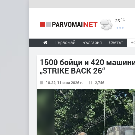
°C
25
Първомай
България
Светът
Н
1500 бойци и 420 машини
„STRIKE BACK 26“
10:32, 11 юни 2026 г.
2,746