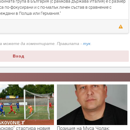
 бойната група в България (с рамкова държава Италия) е с размер
са по-фокусирани и с по-малък личен състав в сравнение с
веждани в Полша или Германия."
да можете да коментирате. Правилата -
тук
.
Вход
Позиция на Муса Чолак:
РИОСВ – Хасково наложи