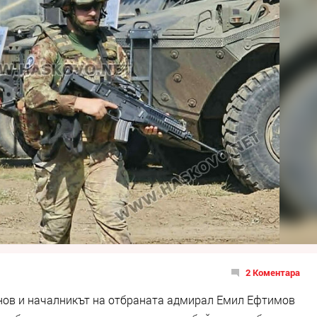
2 Коментара
ов и началникът на отбраната адмирал Емил Ефтимов