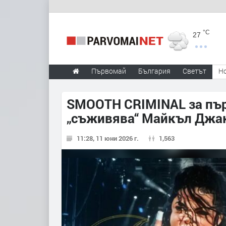
°C
27
Първомай
България
Светът
Н
SMOOTH CRIMINAL за първ
„съживява“ Майкъл Джа
11:28, 11 юни 2026 г.
1,563