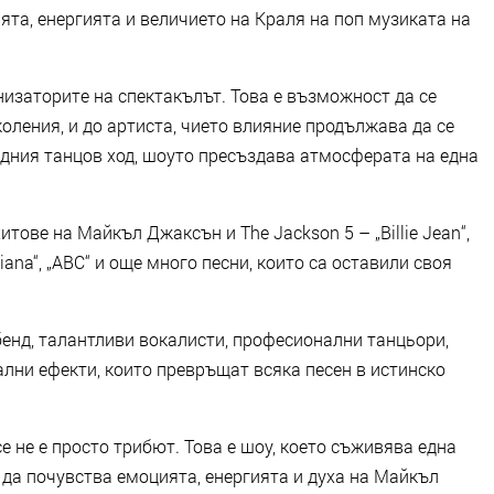
ията, енергията и величието на Краля на поп музиката на
анизаторите на спектакълът. Това е възможност да се
оления, и до артиста, чието влияние продължава да се
едния танцов ход, шоуто пресъздава атмосферата на една
тове на Майкъл Джаксън и The Jackson 5 – „Billie Jean“,
rty Diana“, „ABC“ и още много песни, които са оставили своя
енд, талантливи вокалисти, професионални танцьори,
ни ефекти, които превръщат всяка песен в истинско
e не е просто трибют. Това е шоу, което съживява една
 да почувства емоцията, енергията и духа на Майкъл