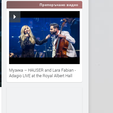
Препоръчано видео
Музика – HAUSER and Lara Fabian -
Adagio LIVE at the Royal Albert Hall