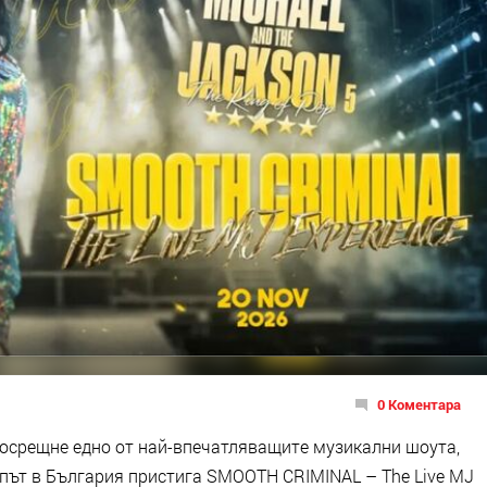
0 Коментара
е посрещне едно от най-впечатляващите музикални шоута,
път в България пристига SMOOTH CRIMINAL – The Live MJ