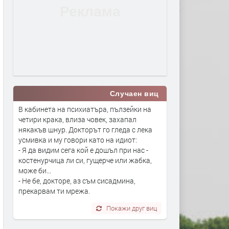
Случаен виц
В кабинета на психиатъра, пълзейки на
четири крака, влиза човек, захапал
някакъв шнур. Докторът го гледа с лека
усмивка и му говори като на идиот:
- Я да видим сега кой е дошъл при нас -
костенурчица ли си, гущерче или жабка,
може би...
- Не бе, докторе, аз съм сисадмина,
прекарвам ти мрежа.
Покажи друг виц