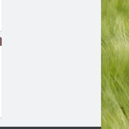
Джаз концертът 100 Miles for
Tarja Turunen ни кани на
Miles Davis идва в България
специалния си акустичен
през ноември
концерт
преди 17 часа
преди 1 ден