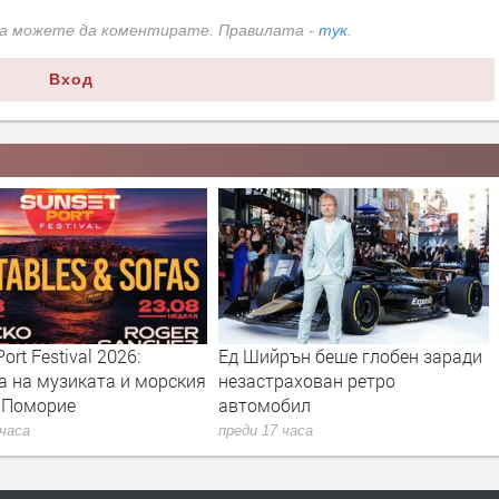
да можете да коментирате. Правилата -
тук
.
Вход
ort Festival 2026:
Ед Шийрън беше глобен заради
а на музиката и морския
незастрахован ретро
в Поморие
автомобил
 часа
преди 17 часа