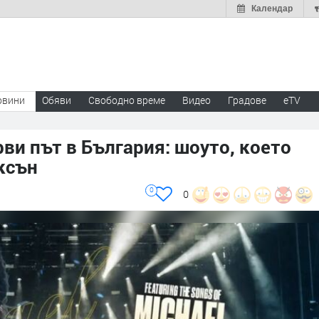
Календар
овини
Обяви
Свободно време
Видео
Градове
eTV
и път в България: шоуто, което
ксън
0
0