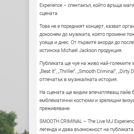
Experience – спектакъл, който връща маг
сцената.
Това не е поредният концерт, казват орг
докоснем до музиката, която промени пок
усеща и днес. От първите акорди до посл
истинска Michael Jackson продукция.
Публиката ще чуе на живо най-големите хи
„Beat It“, „Thriller“, „Smooth Criminal“, „Di
отпечатък в музикалната история.
На сцената ще видим впечатляващ лайв б
емблематични костюми и зрелищни визуал
преживяване.
SMOOTH CRIMINAL – The Live MJ Experienc
легенда и дава възможност на публиката