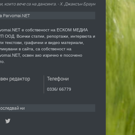
, които вече са на дансинга. - Х. Джаксън Браун
а Parvomai.NET
vomai.NET е собственост на ЕСКОМ МЕДИА
П ООД. Всички статии, репортажи, интервюта и
ги текстови, графични и видео материали,
ликувани в сайта, са собственост на
vomai.NET, освен ако изрично е посочено
го.
авен редактор
Телефони
0336/ 66779
оследвай ни