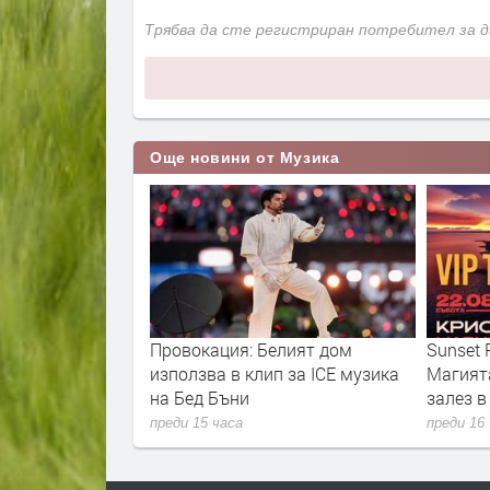
Трябва да сте регистриран потребител за 
Още новини от Музика
рекратява
Провокация: Белият дом
Sunset P
нцертните изяви
използва в клип за ICE музика
Магият
на Бед Бъни
залез 
преди 15 часа
преди 16