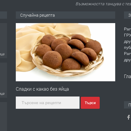
Възможността танцува с тези
Случайна рецепта
З
Par
ГРУ
дру
пуб
Par
еца
дру
Гл
Сладки с какaо без яйца
еца
Търси
П