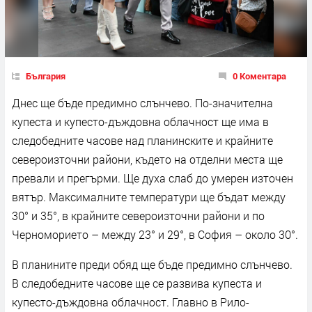
България
0 Коментара
Днес ще бъде предимно слънчево. По-значителна
купеста и купесто-дъждовна облачност ще има в
следобедните часове над планинските и крайните
североизточни райони, където на отделни места ще
превали и прегърми. Ще духа слаб до умерен източен
вятър. Максималните температури ще бъдат между
30° и 35°, в крайните североизточни райони и по
Черноморието – между 23° и 29°, в София – около 30°.
В планините преди обяд ще бъде предимно слънчево.
В следобедните часове ще се развива купеста и
купесто-дъждовна облачност. Главно в Рило-