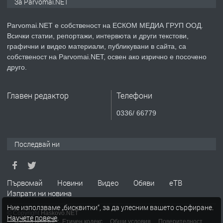
За Parvomai.NET
медицинската индустрия
Parvomai.NET е собственост на ЕСКОМ МЕДИА ГРУП ООД.
Всички статии, репортажи, интервюта и други текстови,
преди 1 година
графични и видео материали, публикувани в сайта, са
собственост на Parvomai.NET, освен ако изрично е посочено
ПРЕДЛАГА
Уроци по Математика
друго.
Главен редактор
Телефони
преди 1 година
0336/ 66779
ПРЕДЛАГА
Продавам апартамент - гр.
Първомай
Последвай ни
преди 1 година
Първомай
Новини
Видео
Обяви
еТВ
Изпрати ни новина
ТЪРСИ
Търсим работник
Ние използваме „бисквитки“, за да улесним вашето сърфиране.
© Copyright
Haskovo.NET
Научете повече
.
Пълна версия
Етичен кодекс
Общи условия
Поверителност