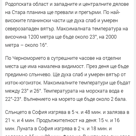
Родопската област и западните и централните дялове
на Стара планина ще превали и прегърми. По най-
високите планински части ще духа слаб и умерен
северозападен вятър. Максималната температура на
височина 1200 метра ще бъде около 23°, на 2000
метра – около 16°.
По Черноморието в сутрешните часове на отделни
места ще има намалена видимост. През деня ще бъде
предимно слънчево. Ще духа слаб и умерен вятър от
изток-югоизток. Максималните температури ще бъдат
между 23° и 26°. Температурата на морската вода е
22°-23°. Вълнението на морето ще бъде около 2 бала.
Слънцето в София изгрява в 5 ч. и 48 мин. и залязва в
21 ч. и 4 мин. Продължителност на деня: 15 ч. и 16
мин. Луната в София изгрява в 2 ч. и 18 мин. и