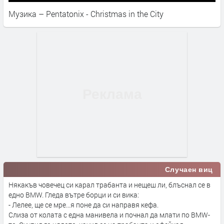
Музика – Pentatonix - Christmas in the City
Случаен виц
Някакъв човечец си карал трабанта и нещеш ли, блъснал се в
едно BMW. Гледа вътре борци и си вика:
- Лелее, ще се мре...я поне да си направя кефа.
Слиза от колата с една манивела и почнал да млати по BMW-