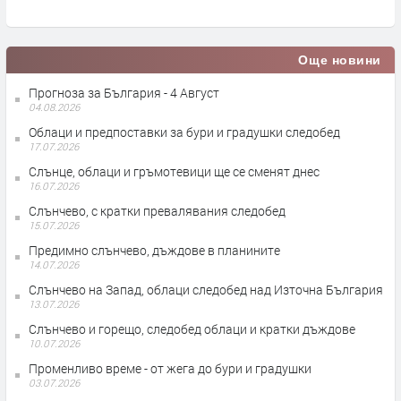
Още новини
Прогноза за България - 4 Август
04.08.2026
Облаци и предпоставки за бури и градушки следобед
17.07.2026
Слънце, облаци и гръмотевици ще се сменят днес
16.07.2026
Слънчево, с кратки превалявания следобед
15.07.2026
Предимно слънчево, дъждове в планините
14.07.2026
Слънчево на Запад, облаци следобед над Източна България
13.07.2026
Слънчево и горещо, следобед облаци и кратки дъждове
10.07.2026
Променливо време - от жега до бури и градушки
03.07.2026