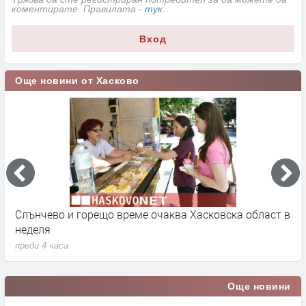
коментирате. Правилата -
тук
.
Вход
Още новини от Хасково
Слънчево и горещо време очаква Хасковска област в
1
неделя
п
преди 4 часа
Още новини