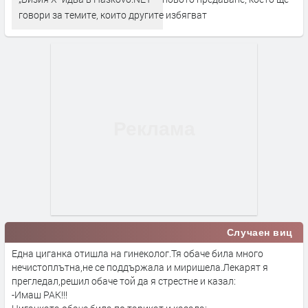
говори за темите, които другите избягват
Случаен виц
Една циганка отишла на гинеколог.Тя обаче била много
нечистоплътна,не се поддържала и миришела.Лекарят я
прегледал,решил обаче той да я стрестне и казал:
-Имаш РАК!!!