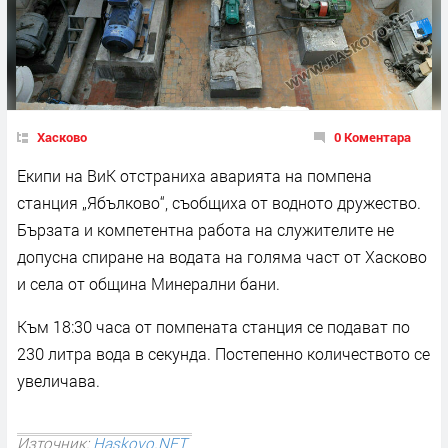
Хасково
0 Коментара
Екипи на ВиК отстраниха аварията на помпена
станция „Ябълково“, съобщиха от водното дружество.
Бързата и компетентна работа на служителите не
допусна спиране на водата на голяма част от Хасково
и села от община Минерални бани.
Към 18:30 часа от помпената станция се подават по
230 литра вода в секунда. Постепенно количеството се
увеличава.
Източник:
Haskovo.NET