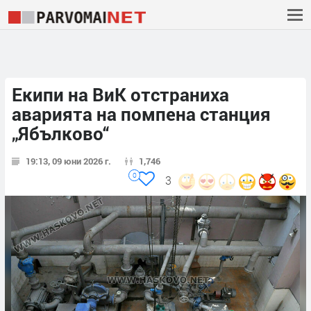
Екипи на ВиК отстраниха
аварията на помпена станция
„Ябълково“
19:13, 09 юни 2026 г.
1,746
0
3