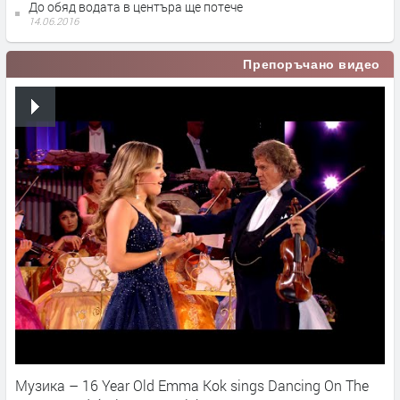
До обяд водата в центъра ще потече
14.06.2016
Препоръчано видео
Музика – 16 Year Old Emma Kok sings Dancing On The