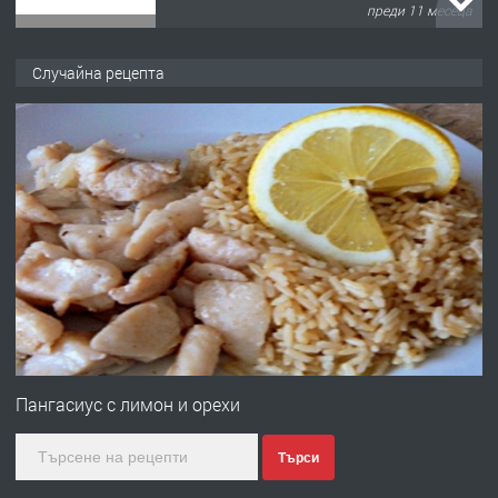
преди 11 месеца
ПРЕДЛАГА
Продава употребявани чисти и
Случайна рецепта
запазени матраци за спални.
преди 1 година
ПРЕДЛАГА
Работа за общи работници
преди 1 година
ПРЕДЛАГА
Първи поход "По стъпките на Ангел
Войвода"
Пангасиус с лимон и орехи
Търси
преди 1 година