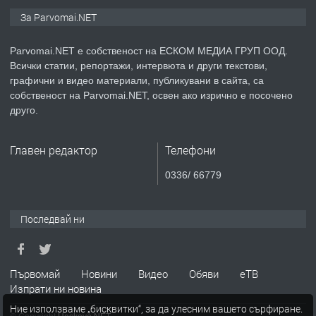
ПРЕДЛАГА
Монтажник на малки детайли за
За Parvomai.NET
медицинската индустрия
Parvomai.NET е собственост на ЕСКОМ МЕДИА ГРУП ООД.
Всички статии, репортажи, интервюта и други текстови,
преди 1 година
графични и видео материали, публикувани в сайта, са
собственост на Parvomai.NET, освен ако изрично е посочено
ПРЕДЛАГА
Уроци по Математика
друго.
Главен редактор
Телефони
преди 1 година
0336/ 66779
ПРЕДЛАГА
Продавам апартамент - гр.
Първомай
Последвай ни
преди 1 година
Първомай
Новини
Видео
Обяви
еТВ
Изпрати ни новина
ТЪРСИ
Търсим работник
Ние използваме „бисквитки“, за да улесним вашето сърфиране.