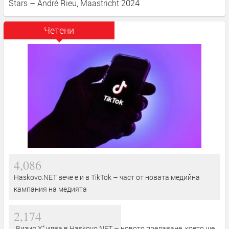
Stars – André Rieu, Maastricht 2024
Четени
4,086
Haskovo.NET вече е и в TikTok – част от новата медийна
кампания на медията
2,174
„Визия Х“ идва в Haskovo.NET – новото предаване, което ще