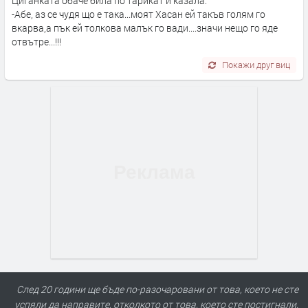
Циганката обаче била по тарикат и казала:
-Абе, аз се чудя що е така...моят Хасан ей такъв голям го
вкарва,а пък ей толкова малък го вади....значи нещо го яде
отвътре...!!!
Покажи друг виц
След 20 години ще бъде по-разочаровани от това, което не сте
успяли да направите, отколкото от това, което сте постигнали.