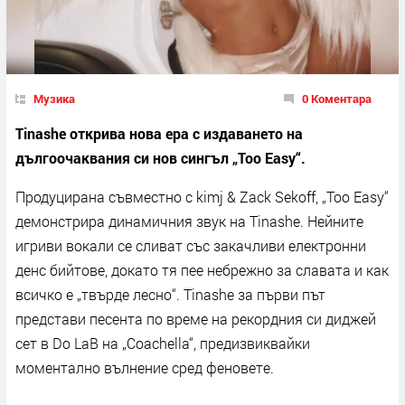
Музика
0 Коментара
Tinashe открива нова ера с издаването на
дългоочаквания си нов сингъл „Too Easy“.
Продуцирана съвместно с kimj & Zack Sekoff, „Too Easy“
демонстрира динамичния звук на Tinashe. Нейните
игриви вокали се сливат със закачливи електронни
денс бийтове, докато тя пее небрежно за славата и как
всичко е „твърде лесно“. Tinashe за първи път
представи песента по време на рекордния си диджей
сет в Do LaB на „Coachella“, предизвиквайки
моментално вълнение сред феновете.