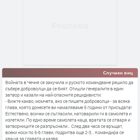
Случаен виц
Войната в Чечня се закучила и руското командване решило да
събере доброволци да се бият. Отишли генералите в един
затвор и казали на най-опасните рецидивисти:
- Вижте какво, момчета, ако се пишете доброволци - за всяка
глава, която донесете ви намаляваме 5 години от присъдата!
Естествено, всички се съгласили, натоварили ги в самолета и
излетяли. По едно време самолета каца, вратата се отваря и
затворниците се разпръснали… След два часа се връщат,
всеки носи по 5-6 глави, подритва още 2-3… Командира се
хваща за главата и казва: