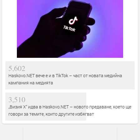
5,602
Haskovo.NET вече е и в TikTok – част от новата медийна
кампания на медията
3,510
„Визия Х“ идва в Haskovo.NET – новото предаване, което ще
говори за темите, които другите избягват