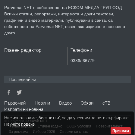
Parvomai.NET е собственост на ЕСКОМ МЕДИА ГРУП ООД.
Всички статии, репортажи, интервюта и други текстови,
преди 1 година
графични и видео материали, публикувани в сайта, са
собственост на Parvomai.NET, освен ако изрично е посочено
ПРЕДЛАГА
Уроци по Математика
друго.
Главен редактор
Телефони
преди 1 година
0336/ 66779
ПРЕДЛАГА
Продавам апартамент - гр.
Първомай
Последвай ни
преди 1 година
Първомай
Новини
Видео
Обяви
еТВ
Изпрати ни новина
ТЪРСИ
Търсим работник
Ние използваме „бисквитки“, за да улесним вашето сърфиране.
© Copyright
Haskovo.NET
Научете повече
.
Пълна версия
Етичен кодекс
Общи условия
Поверителност
Приемам
За реклама
Избори 2026
Свържи се с нас