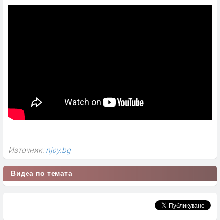
Източник:
njoy.bg
Видеа по темата