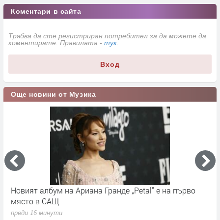
Коментари в сайта
Трябва да сте регистриран потребител за да можете да
коментирате. Правилата -
тук
.
Вход
Още новини от Музика
е“
Новият албум на Ариана Гранде „Petal“ e на първо
Й
място в САЩ
Н
преди 16 минути
п