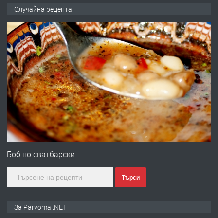
ПРЕДЛАГА
Продава употребявани чисти и
Случайна рецепта
запазени матраци за спални.
преди 1 година
ПРЕДЛАГА
Работа за общи работници
преди 1 година
ПРЕДЛАГА
Първи поход "По стъпките на Ангел
Войвода"
Боб по сватбарски
Търси
преди 1 година
ПРЕДЛАГА
Монтажник на малки детайли за
За Parvomai.NET
медицинската индустрия