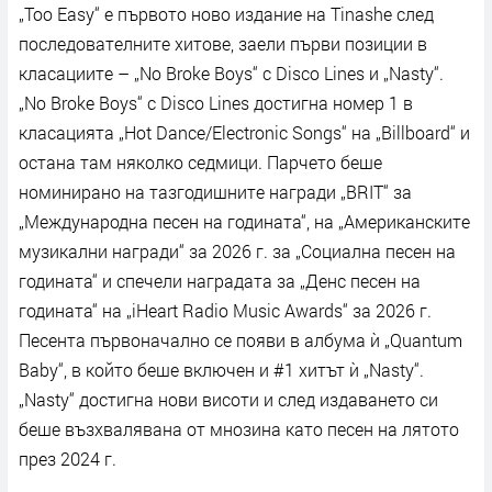
„Too Easy“ е първото ново издание на Tinashe след
последователните хитове, заели първи позиции в
класациите – „No Broke Boys“ с Disco Lines и „Nasty“.
„No Broke Boys“ с Disco Lines достигна номер 1 в
класацията „Hot Dance/Electronic Songs“ на „Billboard“ и
остана там няколко седмици. Парчето беше
номинирано на тазгодишните награди „BRIT“ за
„Международна песен на годината“, на „Американските
музикални награди“ за 2026 г. за „Социална песен на
годината“ и спечели наградата за „Денс песен на
годината“ на „iHeart Radio Music Awards“ за 2026 г.
Песента първоначално се появи в албума ѝ „Quantum
Baby“, в който беше включен и #1 хитът ѝ „Nasty“.
„Nasty“ достигна нови висоти и след издаването си
беше възхвалявана от мнозина като песен на лятото
през 2024 г.