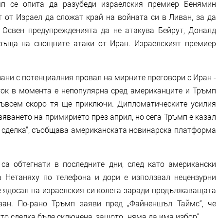
мп се опита да разубеди израелския премиер Бенямин
 от Израел да сложат край на войната си в Ливан, за да
 Освен предупрежденията да не атакува Бейрут, Доналд
ръща на снощните атаки от Иран. Израелският премиер
ани с потенциалния провал на мирните преговори с Иран -
ток в момента е непопулярна сред американците и Тръмп
съвсем скоро тя ще приключи. Дипломатическите усилия
яването на примирието през април, но сега Тръмп е казал
ра сделка“, съобщава американската новинарска платформа
а обтегнати в последните дни, след като американски
 Нетаняху по телефона и дори е използвал нецензурни
 е ядосал на израелския си колега заради продължаващата
ан. По-рано Тръмп заяви пред „Файненшъл Таймс“, че
ато сделка бъде сключена, защото „няма да има избор“.