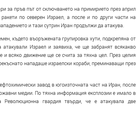
ри за пръв път от сключването на примирието през април
 ракети по северен Израел, а после и по други части на
нападението и тази сутрин Иран продължи да атакува.
емен, където въоръжената групировка хути, подкрепяна от
са атакували Израел и заявиха, че ще забранят всякакво
 и всяко движение ще се счита за тяхна цел. През целия
рекъснато нападаше израелски кораби, преминаващи през
нефтохимически завод в югоизточната част на Иран, после
ържавни медии. По тяхна информация експлозии е имало в
та Революционна гвардия твърди, че е атакувала две