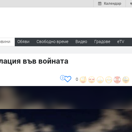
Календар
овини
Обяви
Свободно време
Видео
Градове
eTV
алация във войната
0
0