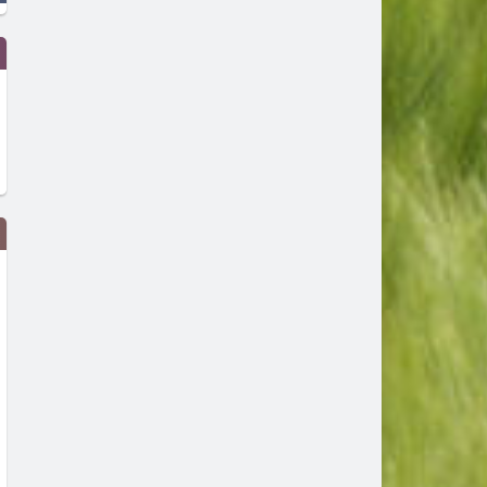
Сеута след трагедията: Кой е
Гърция ще се бори с пож
виновен – Испания, Мароко или
от космоса: Технологиите 
трафикантите?
огнените стихии