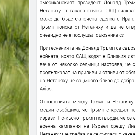
американският президент Доналд Тръ
Нетаняху от такава стъпка. САЩ очакват
може да бъде сключена сделка с Иран.
Тръмп поиска от Нетаняху и да не отв
очевидно не е послушал съюзника си.
Притесненията на Доналд Тръмп са свърз
войната, която САЩ водят в Близкия из
вече от няколко седмици настоява, че 
продължават на приливи и отливи от обяв
на Нетаняху, че са „много близо до доб
Axios.
Отношенията между Тръмп и Нетаняху с
медии съобщиха, че Тръмп е крещял на
изрази. По-късно Тръмп потвърди, че се
военна кампания на Израел срещу Лив
Нетаняху ще трябва да се съгласи с какв