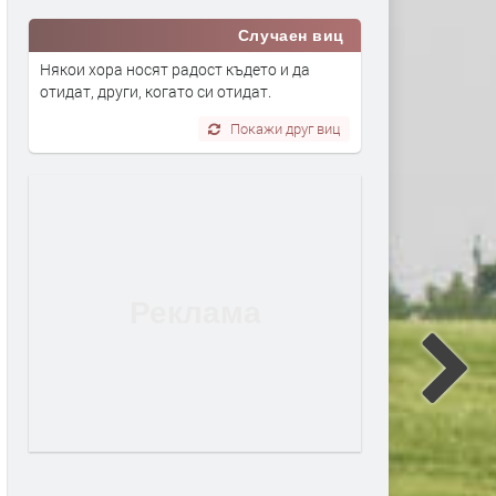
Случаен виц
Някои хора носят радост където и да
отидат, други, когато си отидат.
Покажи друг виц