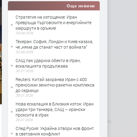
Още новини
Стратегия на изтощение: Иран
превръща търговските и енергийните
маршрути в оръжие
04.08.2026
Teхеран: София, Лондон и Киев казаха,
че „няма да станат част от войната“
03.08.2026
САЩ пак удариха обекти в Иран,
ескалацията продължава
30.07.2026
Reuters: Китай захранва Иран с 400
преносими зенитно-ракетни комплекса
до седмици
29.07.2026
Нова ескалация в Близкия изток: Иран
удари три танкера, САЩ – ирански
проксита в Ирак
29.07.2026
След Русия: Украйна отвори нов фронт
в световния конфликт