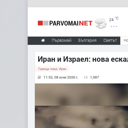
°C
24
Първомай
България
Светът
Н
Иран и Израел: нова еск
Гореща тема:
Иран
11:52, 08 юни 2026 г.
1,987