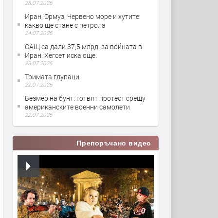
28.07.2026
Иран, Ормуз, Червено море и хутите:
какво ще стане с петрола
24.07.2026
САЩ са дали 37,5 млрд. за войната в
Иран. Хегсет иска още.
23.07.2026
Тримата глупаци
22.07.2026
Безмер на бунт: готвят протест срещу
американските военни самолети
22.07.2026
Препоръчано видео