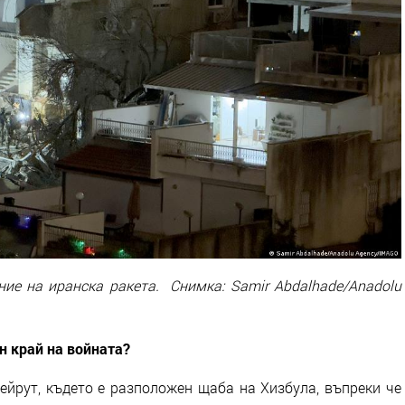
ие на иранска ракета. Снимка: Samir Abdalhade/Anadolu
н край на войната?
йрут, където е разположен щаба на Хизбула, въпреки че