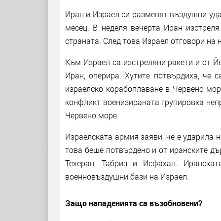
Иран и Израел си разменят въздушни уда
месец. В неделя вечерта Иран изстреля
страната. След това Израел отговори на 
Към Израел са изстреляни ракети и от Й
Иран, оперира. Хутите потвърдиха, че 
израелско корабоплаване в Червено море
конфликт военизираната групировка неп
Червено море.
Израелската армия заяви, че е ударила 
това беше потвърдено и от иранските д
Техеран, Табриз и Исфахан. Иранска
военновъздушни бази на Израел.
Защо нападенията са възобновени?