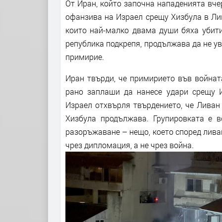
От Иран, който започна нападенията вче
офанзива на Израел срещу Хизбула в Ли
които най-малко двама души бяха убити
република подкрепя, продължава да не у
примирие.
Иран твърди, че примирието във войнат
рано заплаши да нанесе удари срещу И
Израел отхвърля твърдението, че Ливан 
Хизбула продължава. Групировката е в
разоръжаване – нещо, което според лива
чрез дипломация, а не чрез война.