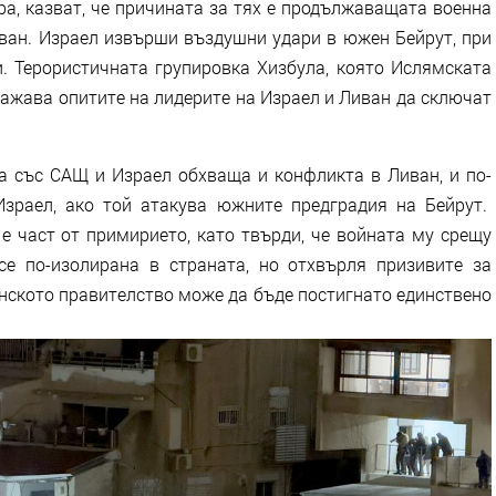
ра, казват, че причината за тях е продължаващата военна
ван. Израел извърши въздушни удари в южен Бейрут, при
. Терористичната групировка Хизбула, която Ислямската
важава опитите на лидерите на Израел и Ливан да сключат
а със САЩ и Израел обхваща и конфликта в Ливан, и по-
зраел, ако той атакува южните предградия на Бейрут.
е част от примирието, като твърди, че войната му срещу
се по-изолирана в страната, но отхвърля призивите за
нското правителство може да бъде постигнато единствено