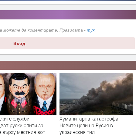
да можете да коментирате. Правилата -
тук
.
Вход
тарна катастрофа:
Дрон с експлозив е открит на
цели на Русия в
летището в Лайпциг
ския тил
преди 1 ден