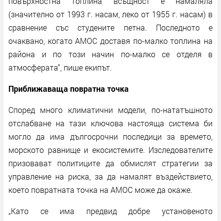
повърхностна топлина всъщност е намаляла
(значително от 1993 г. насам, леко от 1955 г. насам) в
сравнение със студените петна. Последното е
очаквано, когато AMOC доставя по-малко топлина на
района и по този начин по-малко се отделя в
атмосферата“, пише екипът.
Приближаваща повратна точка
Според много климатични модели, по-нататъшното
отслабване на тази ключова настояща система би
могло да има дългосрочни последици за времето,
морското равнище и екосистемите. Изследователите
призовават политиците да обмислят стратегии за
управление на риска, за да намалят въздействието,
което повратната точка на AMOC може да окаже.
„Като се има предвид добре установеното