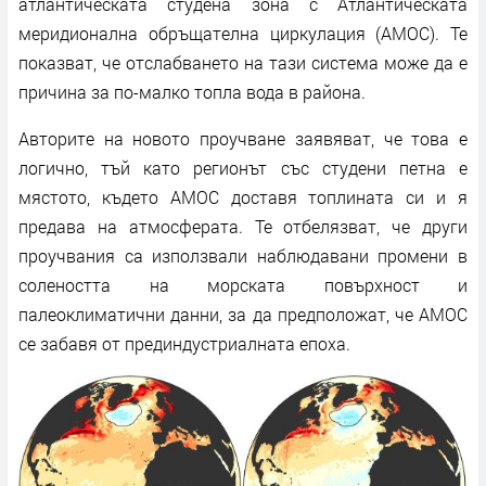
атлантическата студена зона с Атлантическата
меридионална обръщателна циркулация (AMOC). Те
показват, че отслабването на тази система може да е
причина за по-малко топла вода в района.
Авторите на новото проучване заявяват, че това е
логично, тъй като регионът със студени петна е
мястото, където AMOC доставя топлината си и я
предава на атмосферата. Те отбелязват, че други
проучвания са използвали наблюдавани промени в
солеността на морската повърхност и
палеоклиматични данни, за да предположат, че AMOC
се забавя от прединдустриалната епоха.