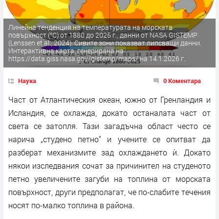
Линейна тенденция на температурата на морската
повърхност (°C) от 1880 до 2025 г., данни от NASA GISTEMP
(Lenssen et al., 2024). Сивите зони показват липсващи данни.
Интерактивна карта, генерирана на
https://data.giss.nasa.gov/gistemp/maps/ на 14.1.2026 г.
Наука
0 Коментара
Част от Атлантическия океан, южно от Гренландия и
Исландия, се охлажда, докато останалата част от
света се затопля. Тази загадъчна област често се
нарича „студено петно“ и учените се опитват да
разберат механизмите зад охлаждането ѝ. Докато
някои изследвания сочат за причинител на студеното
петно увеличените загуби на топлина от морската
повърхност, други предполагат, че по-слабите течения
носят по-малко топлина в района.