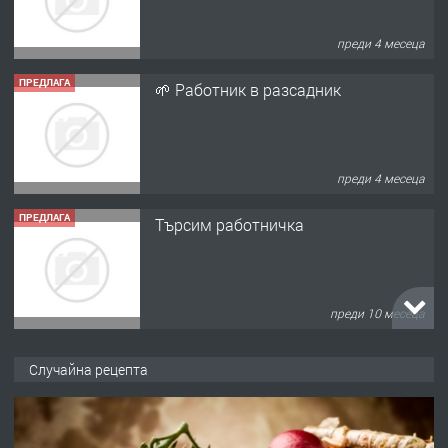
преди 4 месеца
ПРЕДЛАГА
Търсим работничка
преди 10 месеца
ПРЕДЛАГА
Продава употребявани чисти и
запазени матраци за спални.
преди 1 година
ПРЕДЛАГА
Работа за общи работници
Случайна рецепта