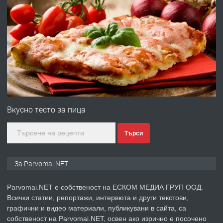
преди 1 година
ПРЕДЛАГА
Първи поход "По стъпките на Ангел
Войвода"
преди 1 година
ПРЕДЛАГА
Монтажник на малки детайли за
медицинската индустрия
Вкусно тесто за пица
Търси
преди 1 година
ПРЕДЛАГА
Уроци по Математика
За Parvomai.NET
Parvomai.NET е собственост на ЕСКОМ МЕДИА ГРУП ООД.
Всички статии, репортажи, интервюта и други текстови,
преди 1 година
графични и видео материали, публикувани в сайта, са
собственост на Parvomai.NET, освен ако изрично е посочено
ПРЕДЛАГА