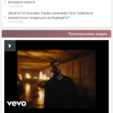
виждани някога
16.10.2025
Земята потъмнява. Какво означава тази тревожна
климатична тенденция за бъдещето?
03.10.2025
Препоръчано видео