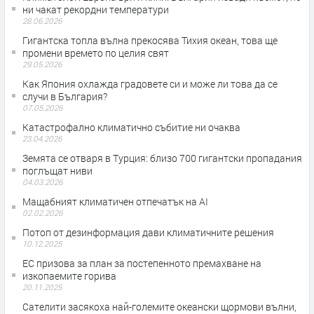
ни чакат рекордни температури
28.06.2026
Гигантска топла вълна прекосява Тихия океан, това ще
промени времето по целия свят
29.05.2026
Как Япония охлажда градовете си и може ли това да се
случи в България?
07.05.2026
Катастрофално климатично събитие ни очаква
23.04.2026
Земята се отваря в Турция: близо 700 гигантски пропадания
поглъщат ниви
04.03.2026
Мащабният климатичен отпечатък на AI
02.02.2026
Потоп от дезинформация дави климатичните решения
10.12.2025
ЕС призова за план за постепенното премахване на
изкопаемите горива
20.11.2025
Сателити засякоха най-големите океански щормови вълни,