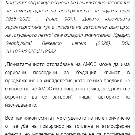
Контурът обгражда региона без значително затопляне
на температурата на повърхността на водата през
1955–2022 г. (ниво 90%). Докато ключовата
характеристика тук е липсата на затопляне, центърът
на „студеното петно“ се е охладил значително. Кредит:
Geophysical Research Letters (2026). DOI:
10.1029/2025gl118383
„По-нататъшното отслабване на AMOC може да има
сериозни последици за бъдещия климат в
продължение на хилядолетия, като се има предвид, че
е известно, че AMOC има повратна точка, след която е
вероятно да се затвори“, пишат авторите на
изследването.
Все пак някои смятат, че студеното петно ​​е причинено
от загуба на повърхностна топлина и атмосферни
ефекти, но моделите и прогнозите не са постигнали