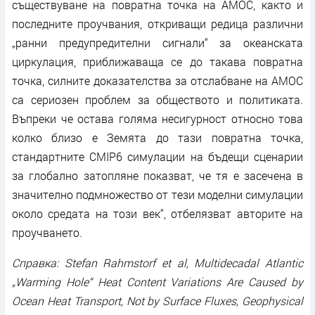
съществуване на повратна точка на AMOC, както и
последните проучвания, откриващи редица различни
„ранни предупредителни сигнали“ за океанската
циркулация, приближаваща се до такава повратна
точка, силните доказателства за отслабване на AMOC
са сериозен проблем за обществото и политиката.
Въпреки че остава голяма несигурност относно това
колко близо е Земята до тази повратна точка,
стандартните CMIP6 симулации на бъдещи сценарии
за глобално затопляне показват, че тя е засечена в
значително подмножество от тези моделни симулации
около средата на този век“, отбелязват авторите на
проучването.
Справка: Stefan Rahmstorf et al, Multidecadal Atlantic
„Warming Hole“ Heat Content Variations Are Caused by
Ocean Heat Transport, Not by Surface Fluxes, Geophysical