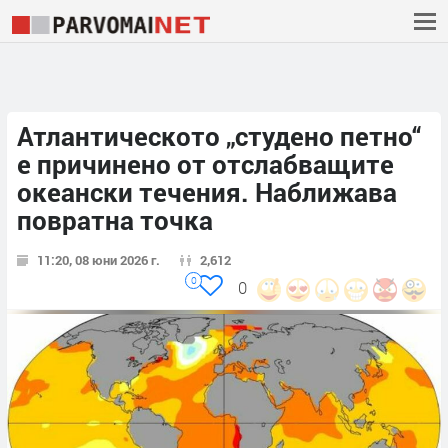
Атлантическото „студено петно“
е причинено от отслабващите
океански течения. Наближава
повратна точка
11:20, 08 юни 2026 г.
2,612
0
0