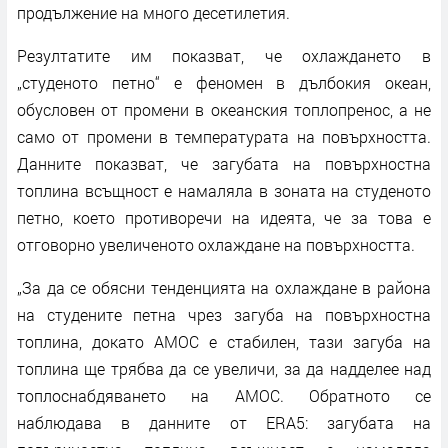
продължение на много десетилетия.
Резултатите им показват, че охлаждането в
„студеното петно“ е феномен в дълбокия океан,
обусловен от промени в океанския топлопренос, а не
само от промени в температурата на повърхността.
Данните показват, че загубата на повърхностна
топлина всъщност е намаляла в зоната на студеното
петно, което противоречи на идеята, че за това е
отговорно увеличеното охлаждане на повърхността.
„За да се обясни тенденцията на охлаждане в района
на студените петна чрез загуба на повърхностна
топлина, докато AMOC е стабилен, тази загуба на
топлина ще трябва да се увеличи, за да надделее над
топлоснабдяването на AMOC. Обратното се
наблюдава в данните от ERA5: загубата на