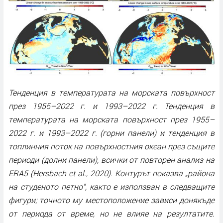
Тенденция в температурата на морската повърхност
през 1955–2022 г. и 1993–2022 г. Тенденция в
температурата на морската повърхност през 1955–
2022 г. и 1993–2022 г. (горни панели) и тенденция в
топлинния поток на повърхностния океан през същите
периоди (долни панели), всички от повторен анализ на
ERA5 (Hersbach et al., 2020). Контурът показва „района
на студеното петно“, както е използван в следващите
фигури; точното му местоположение зависи донякъде
от периода от време, но не влияе на резултатите.