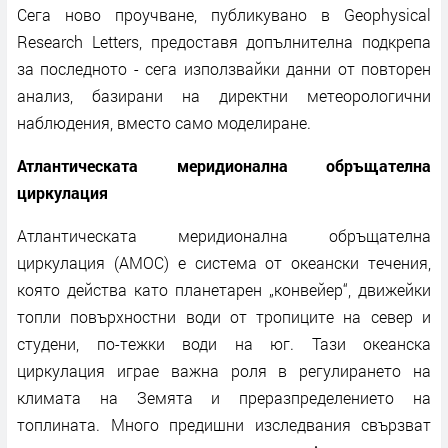
Сега ново проучване, публикувано в Geophysical
Research Letters, предоставя допълнителна подкрепа
за последното - сега използвайки данни от повторен
анализ, базирани на директни метеорологични
наблюдения, вместо само моделиране.
Атлантическата меридионална обръщателна
циркулация
Атлантическата меридионална обръщателна
циркулация (AMOC) е система от океански течения,
която действа като планетарен „конвейер“, движейки
топли повърхностни води от тропиците на север и
студени, по-тежки води на юг. Тази океанска
циркулация играе важна роля в регулирането на
климата на Земята и преразпределението на
топлината. Много предишни изследвания свързват