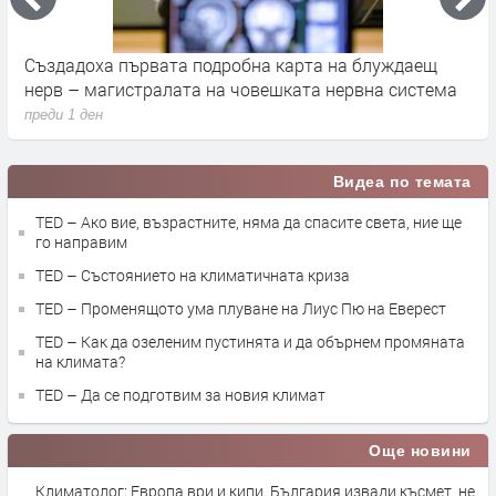
Апофис няма да удари Земята през 2029 г., но крие
К
друга заплаха за учените
з
преди 1 ден
п
Видеа по темата
TED – Ако вие, възрастните, няма да спасите света, ние ще
го направим
TED – Състоянието на климатичната криза
TED – Променящото ума плуване на Лиус Пю на Еверест
TED – Как да озеленим пустинята и да обърнем промяната
на климата?
TED – Да се подготвим за новия климат
Още новини
Климатолог: Европа ври и кипи. България извади късмет, не