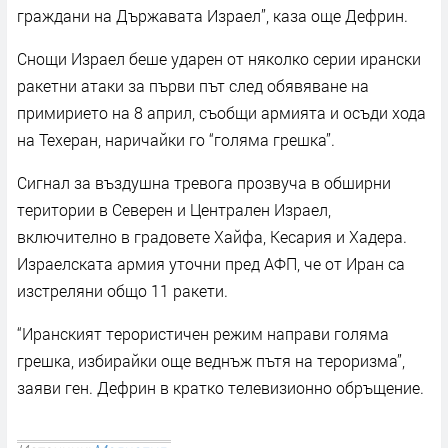
граждани на Държавата Израел”, каза още Дефрин.
Снощи Израел беше ударен от няколко серии ирански
ракетни атаки за първи път след обявяване на
примирието на 8 април, съобщи армията и осъди хода
на Техеран, наричайки го “голяма грешка”.
Сигнал за въздушна тревога прозвуча в обширни
територии в Северен и Централен Израел,
включително в градовете Хайфа, Кесария и Хадера.
Израелската армия уточни пред АФП, че от Иран са
изстреляни общо 11 ракети.
“Иранският терористичен режим направи голяма
грешка, избирайки още веднъж пътя на тероризма”,
заяви ген. Дефрин в кратко телевизионно обръщение.