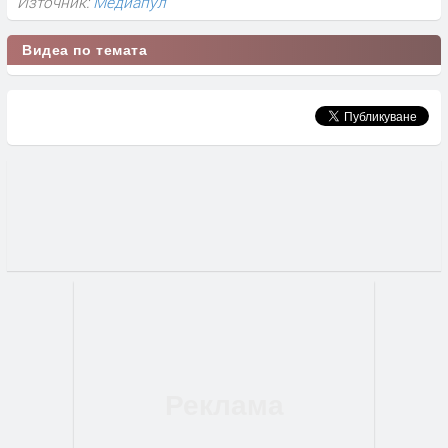
Източник:
Медиапул
Видеа по темата