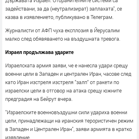
Държавата Израел. Отбранителните системи са
задействани, за да (неутрализират) заплахата", се
казва в изявлението, публикувано в Телеграм.
Журналисти от АФП чуха експлозия в Йерусалим
малко след обявяването на въздушната тревога.
Израел продължава ударите
Израелската армия заяви, че е нанесла удари срещу
военни цели в Западен и централен Иран, часове след
като Иран изстреля изстреля “залп“ от ракети по
израелски цели в отговор на атака срещу южните
предградия на Бейрут вчера.
"Израелските военновъздушни сили удариха военни
цели, принадлежащи на иранския терористичен режим
в Западен и Централен Иран", заяви армията в кратко
изявление.