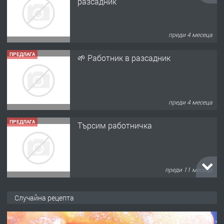
разсадник
преди 4 месеца
ПРЕДЛАГА
🌱 Работник в разсадник
преди 4 месеца
ПРЕДЛАГА
Търсим работничка
преди 11 месеца
ПРЕДЛАГА
Продава употребявани чисти и
Случайна рецепта
запазени матраци за спални.