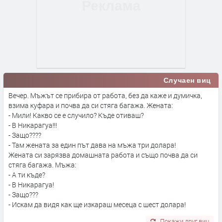
Случаен виц
Вечер. Мъжът се прибира от работа, без да каже и думичка,
взима куфара и почва да си стяга багажа. Жената:
- Мили! Какво се е случило? Къде отиваш?
- В Никарагуа!!!
- Защо????
- Там жената за един път дава на мъжа три долара!
Жената си зарязва домашната работа и също почва да си
стяга багажа. Мъжа:
- А ти къде?
- В Никарагуа!
- Защо???
- Искам да видя как ще изкараш месеца с шест долара!
Покажи друг виц