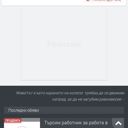
Животът е като карането на колело: трябва да се движим
напред, за да не загубим равновесие. -
Последни обяви
ПРЕДЛАГА
Търсим работник за работа в