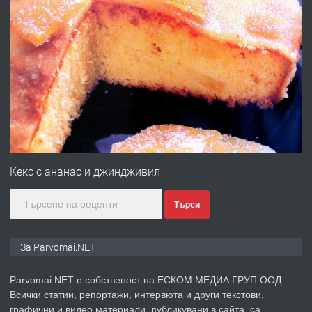
преди 1 година
ПРЕДЛАГА
Работа за общи работници
преди 1 година
ПРЕДЛАГА
Първи поход "По стъпките на Ангел
Войвода"
Кекс с ананас и джиндживил
Търси
преди 1 година
ПРЕДЛАГА
Монтажник на малки детайли за
За Parvomai.NET
медицинската индустрия
Parvomai.NET е собственост на ЕСКОМ МЕДИА ГРУП ООД.
Всички статии, репортажи, интервюта и други текстови,
преди 1 година
графични и видео материали, публикувани в сайта, са