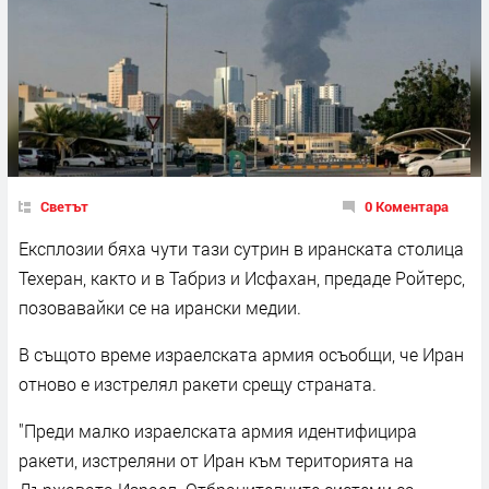
Светът
0 Коментара
Експлозии бяха чути тази сутрин в иранската столица
Техеран, както и в Табриз и Исфахан, предаде Ройтерс,
позовавайки се на ирански медии.
В същото време израелската армия осъобщи, че Иран
отново е изстрелял ракети срещу страната.
"Преди малко израелската армия идентифицира
ракети, изстреляни от Иран към територията на