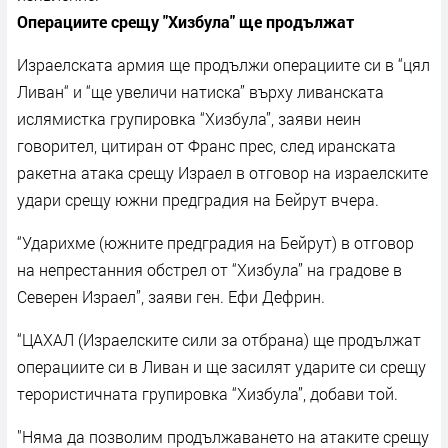
Операциите срещу "Хизбула" ще продължат
Израелската армия ще продължи операциите си в “цял
Ливан“ и “ще увеличи натиска” върху ливанската
ислямистка групировка “Хизбула”, заяви неин
говорител, цитиран от Франс прес, след иранската
ракетна атака срещу Израел в отговор на израелските
удари срещу южни предградия на Бейрут вчера.
“Ударихме (южните предградия на Бейрут) в отговор
на непрестанния обстрел от “Хизбула” на градове в
Северен Израел”, заяви ген. Ефи Дефрин.
“ЦАХАЛ (Израелските сили за отбрана) ще продължат
операциите си в Ливан и ще засилят ударите си срещу
терористичната групировка “Хизбула”, добави той.
"Няма да позволим продължаването на атаките срещу