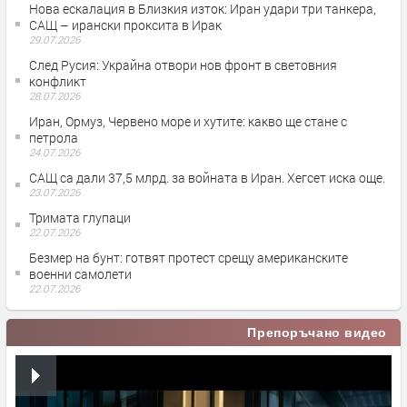
Нова ескалация в Близкия изток: Иран удари три танкера,
САЩ – ирански проксита в Ирак
29.07.2026
След Русия: Украйна отвори нов фронт в световния
конфликт
28.07.2026
Иран, Ормуз, Червено море и хутите: какво ще стане с
петрола
24.07.2026
САЩ са дали 37,5 млрд. за войната в Иран. Хегсет иска още.
23.07.2026
Тримата глупаци
22.07.2026
Безмер на бунт: готвят протест срещу американските
военни самолети
22.07.2026
Препоръчано видео