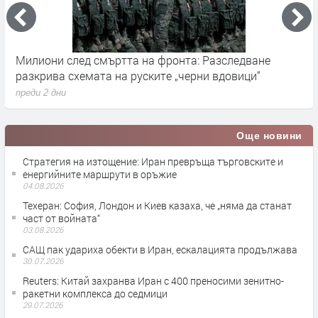
Милиони след смъртта на фронта: Разследване
Г
разкрива схемата на руските „черни вдовици“
в
преди 2 дни
п
Още новини
Стратегия на изтощение: Иран превръща търговските и
енергийните маршрути в оръжие
04.08.2026
Teхеран: София, Лондон и Киев казаха, че „няма да станат
част от войната“
03.08.2026
САЩ пак удариха обекти в Иран, ескалацията продължава
30.07.2026
Reuters: Китай захранва Иран с 400 преносими зенитно-
ракетни комплекса до седмици
29.07.2026