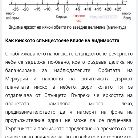
Как юнското слънцестоене влияе на видимостта
С наближаването на юнското слънцестоене, вечерното
небе се задържа по-бавно, което създава деликатно
балансиране за наблюдателите. Орбитата на
Меркурий и наклонът на еклиптиката държат
планетата ниско в небето, дори когато тя се
отдалечава от Слънцето. Въпреки че яркостта на
планетата намалява много леко,
предизвикателството да я намерят на фона на
продължителния здрач не може да се подценява.
Търпението и прецизното определяне на времето са от
съществено значение за фотографите и астрономите-