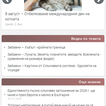
8 август – Отбелязваме международния ден на
С
котката
п
преди 1 ден
п
Видеа по темата
Забавни – Хъбъл - крайната граница
Забавни – Луната, Земята, планетите, звездите, Вселената -
сравнение на размера (видео)
Забавни – Картини от Слънчевата система - Одисеята на
Voyager
Още новини
Единственото пълно слънчево затъмнение за 2026 г. ще
мине и през Европа и малко в България
30.07.2026
Тотално наблюдение: в Китай вече никой не може да се