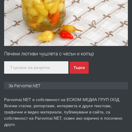
ПРЕДЛАГА
Работа за общи работници
преди 1 година
ПРЕДЛАГА
Първи поход "По стъпките на Ангел
Войвода"
Печени лютиви чушлета с чесън и копър
Търси
преди 1 година
ПРЕДЛАГА
Монтажник на малки детайли за
За Parvomai.NET
медицинската индустрия
Parvomai.NET е собственост на ЕСКОМ МЕДИА ГРУП ООД.
Всички статии, репортажи, интервюта и други текстови,
преди 1 година
графични и видео материали, публикувани в сайта, са
собственост на Parvomai.NET, освен ако изрично е посочено
ПРЕДЛАГА
Уроци по Математика
друго.