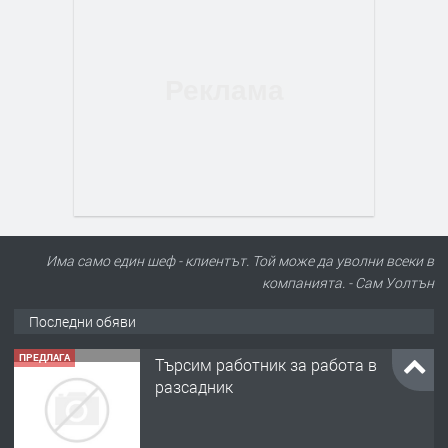
Има само един шеф - клиентът. Той може да уволни всеки в
компанията. - Сам Уолтън
Последни обяви
ПРЕДЛАГА
Търсим работник за работа в
разсадник