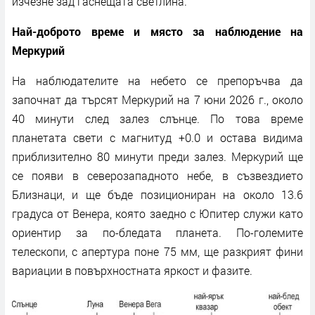
изчезне зад гаснещата светлина.
Най-доброто време и място за наблюдение на
Меркурий
На наблюдателите на небето се препоръчва да
започнат да търсят Меркурий на 7 юни 2026 г., около
40 минути след залез слънце. По това време
планетата свети с магнитуд +0.0 и остава видима
приблизително 80 минути преди залез. Меркурий ще
се появи в северозападното небе, в съзвездието
Близнаци, и ще бъде позициониран на около 13.6
градуса от Венера, която заедно с Юпитер служи като
ориентир за по-бледата планета. По-големите
телескопи, с апертура поне 75 мм, ще разкрият фини
вариации в повърхностната яркост и фазите.