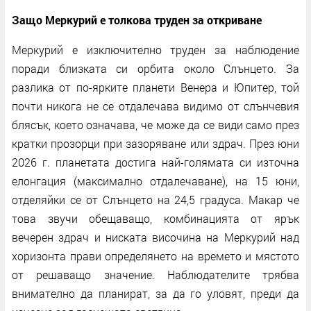
Защо Меркурий е толкова труден за откриване
Меркурий е изключително труден за наблюдение
поради близката си орбита около Слънцето. За
разлика от по-ярките планети Венера и Юпитер, той
почти никога не се отдалечава видимо от слънчевия
блясък, което означава, че може да се види само през
кратки прозорци при зазоряване или здрач. През юни
2026 г. планетата достига най-голямата си източна
елонгация (максимално отдалечаване), на 15 юни,
отделяйки се от Слънцето на 24,5 градуса. Макар че
това звучи обещаващо, комбинацията от ярък
вечерен здрач и ниската височина на Меркурий над
хоризонта прави определянето на времето и мястото
от решаващо значение. Наблюдателите трябва
внимателно да планират, за да го уловят, преди да