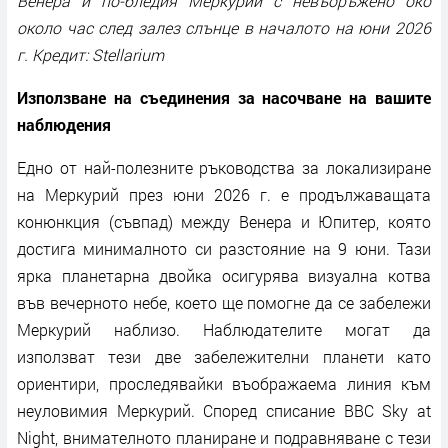
Венера и по-бледия Меркурий с невъоръжено око
около час след залез слънце в началото на юни 2026
г. Кредит: Stellarium
Използване на съединения за насочване на вашите
наблюдения
Едно от най-полезните ръководства за локализиране
на Меркурий през юни 2026 г. е продължаващата
конюнкция (съвпад) между Венера и Юпитер, която
достига минималното си разстояние на 9 юни. Тази
ярка планетарна двойка осигурява визуална котва
във вечерното небе, което ще помогне да се забележи
Меркурий наблизо. Наблюдателите могат да
използват тези две забележителни планети като
ориентири, проследявайки въображаема линия към
неуловимия Меркурий. Според списание BBC Sky at
Night, внимателното планиране и подравняване с тези