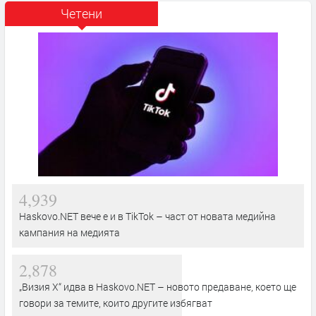
Четени
4,939
Haskovo.NET вече е и в TikTok – част от новата медийна
кампания на медията
2,878
„Визия Х“ идва в Haskovo.NET – новото предаване, което ще
говори за темите, които другите избягват