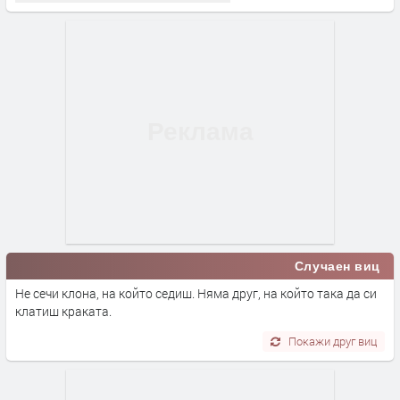
Случаен виц
Не сечи клона, на който седиш. Няма друг, на който така да си
клатиш краката.
Покажи друг виц