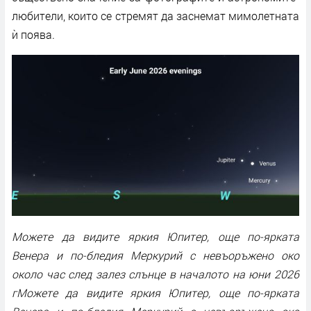
любители, които се стремят да заснемат мимолетната
ѝ поява.
Можете да видите яркия Юпитер, още по-ярката
Венера и по-бледия Меркурий с невъоръжено око
около час след залез слънце в началото на юни 2026
гМожете да видите яркия Юпитер, още по-ярката