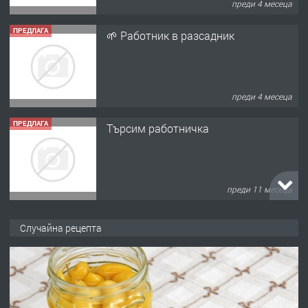
преди 4 месеца
ПРЕДЛАГА
🌱 Работник в разсадник
преди 4 месеца
ПРЕДЛАГА
Търсим работничка
преди 11 месеца
ПРЕДЛАГА
Продава употребявани чисти и
Случайна рецепта
запазени матраци за спални.
преди 1 година