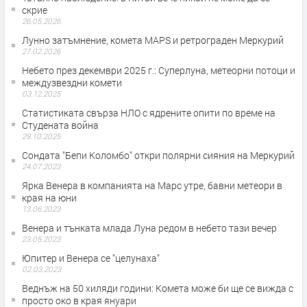
скрие
26.05.2026
Лунно затъмнение, комета MAPS и ретрограден Меркурий
27.02.2026
Небето през декември 2025 г.: Суперлуна, метеорни потоци и
междузвездни комети
03.12.2025
Статистиката свърза НЛО с ядрените опити по време на
Студената война
29.10.2025
Сондата "Бепи Коломбо" откри полярни сияния на Меркурий
24.07.2023
Ярка Венера в компанията на Марс утре, бавни метеори в
края на юни
13.06.2023
Венера и тънката млада Луна редом в небето тази вечер
23.05.2023
Юпитер и Венера се "целунаха"
02.03.2023
Веднъж на 50 хиляди години: Комета може би ще се вижда с
просто око в края януари