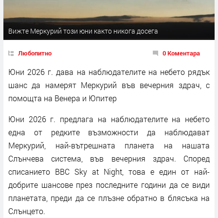
Вижте Меркурий този юни както никога досега
Любопитно
0 Коментара
Юни 2026 г. дава на наблюдателите на небето рядък
шанс да намерят Меркурий във вечерния здрач, с
помощта на Венера и Юпитер
Юни 2026 г. предлага на наблюдателите на небето
една от редките възможности да наблюдават
Меркурий, най-вътрешната планета на нашата
Слънчева система, във вечерния здрач. Според
списанието BBC Sky at Night, това е един от най-
добрите шансове през последните години да се види
планетата, преди да се плъзне обратно в блясъка на
Слънцето.