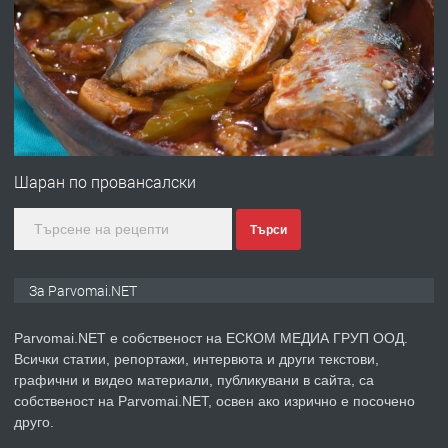
ПРЕДЛАГА
Работа за общи работници
преди 1 година
ПРЕДЛАГА
Първи поход "По стъпките на Ангел
Войвода"
Шаран по провансалски
Търси
преди 1 година
ПРЕДЛАГА
Монтажник на малки детайли за
За Parvomai.NET
медицинската индустрия
Parvomai.NET е собственост на ЕСКОМ МЕДИА ГРУП ООД.
Всички статии, репортажи, интервюта и други текстови,
преди 1 година
графични и видео материали, публикувани в сайта, са
собственост на Parvomai.NET, освен ако изрично е посочено
ПРЕДЛАГА
Уроци по Математика
друго.