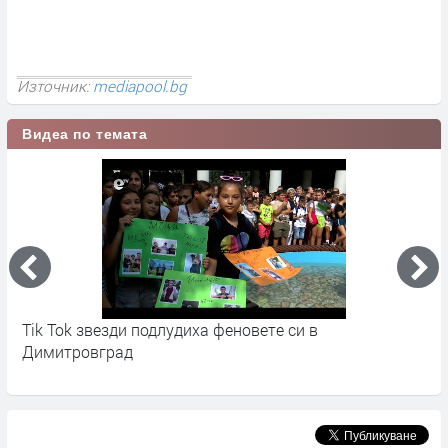
Източник:
mediapool.bg
Видеа по темата
Tik Tok звезди подлудиха феновете си в
М
Димитровград