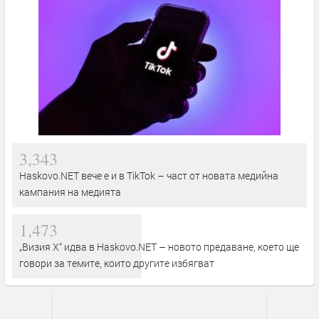
3,343
Haskovo.NET вече е и в TikTok – част от новата медийна
кампания на медията
1,473
„Визия Х“ идва в Haskovo.NET – новото предаване, което ще
говори за темите, които другите избягват