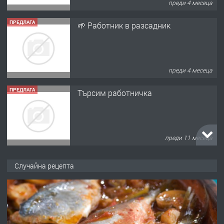
преди 4 месеца
ПРЕДЛАГА
🌱 Работник в разсадник
преди 4 месеца
ПРЕДЛАГА
Търсим работничка
преди 11 месеца
ПРЕДЛАГА
Продава употребявани чисти и
Случайна рецепта
запазени матраци за спални.
преди 1 година