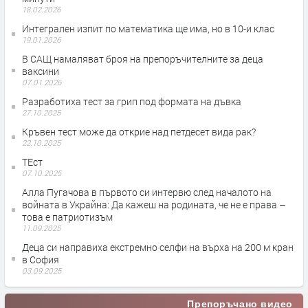
18.02.2026
Интегрален изпит по математика ще има, но в 10-и клас
19.01.2026
В САЩ намаляват броя на препоръчителните за деца
ваксини
07.01.2026
Разработиха тест за грип под формата на дъвка
27.10.2025
Кръвен тест може да открие над петдесет вида рак?
22.10.2025
ТЕст
07.10.2025
Алла Пугачова в първото си интервю след началото на
войната в Украйна: Да кажеш на родината, че не е права –
това е патриотизъм
11.09.2025
Деца си направиха екстремно селфи на върха на 200 м кран
в София
03.09.2025
Препоръчано видео