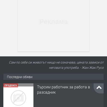
Сам по себе си животът нищо не означава, цената зависи от
неговата употреба. - Жан Жак Русо
Последни обяви
ПРЕДЛАГА
Търсим работник за работа в
разсадник