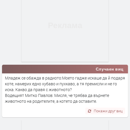
Случаен виц
Младеж се обажда в радиото:Моето гадже искаше да й подаря
коте, намерих едно хубаво и пухкаво, а тя премисли и не го
иска. Какво да правя с животното?
Водещият Митко Павлов: Мисля, че трябва да върнете
животното на родителите, а котето да оставите.
Покажи друг виц