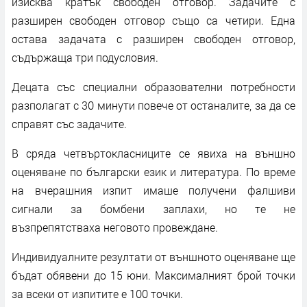
изисква кратък свободен отговор. Задачите с
разширен свободен отговор също са четири. Една
остава задачата с разширен свободен отговор,
съдържаща три подусловия.
Децата със специални образователни потребности
разполагат с 30 минути повече от останалите, за да се
справят със задачите.
В сряда четвъртокласниците се явиха на външно
оценяване по български език и литература. По време
на вчерашния изпит имаше получени фалшиви
сигнали за бомбени заплахи, но те не
възпрепятстваха неговото провеждане.
Индивидуалните резултати от външното оценяване ще
бъдат обявени до 15 юни. Максималният брой точки
за всеки от изпитите е 100 точки.