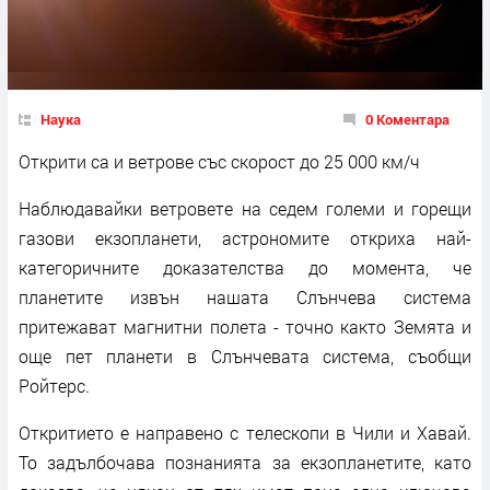
Наука
0 Коментара
Открити са и ветрове със скорост до 25 000 км/ч
Наблюдавайки ветровете на седем големи и горещи
газови екзопланети, астрономите откриха най-
категоричните доказателства до момента, че
планетите извън нашата Слънчева система
притежават магнитни полета - точно както Земята и
още пет планети в Слънчевата система, съобщи
Ройтерс.
Откритието е направено с телескопи в Чили и Хавай.
То задълбочава познанията за екзопланетите, като