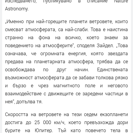
изследването, публикувано в списание Nature
Astronomy.
„Именно при най-горещите планети ветровете, които
смесват атмосферата, са най-слаби. Това е наистина
странно на фона на всичко, което знаем за
поведението на атмосферите“, споделя Зайдел. „Това
означава, че огромната енергия, която звездата
предава на планетарната атмосфера, трябва да се
освобождава по друг начин. Единствената
възможност атмосферата да се забави толкова рязко
и бързо е чрез магнитното поле и неговото
взаимодействие с движещите се заредени частици в
нея“, допълва тя.
Скоростта на ветровете на тези седем екзопланети
достига до 25 000 км/ч, което превъзхожда дори
бурите на Юпитер. Тъй като повечето тела в