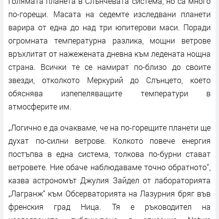
голямата планета в Слънчевата система, но са много
по-горещи. Масата на седемте изследвани планети
варира от една до над три юпитерови маси. Поради
огромната температурна разлика, мощни ветрове
връхлитат от нажежената дневна към ледената нощна
страна. Всички те се намират по-близо до своите
звезди, отколкото Меркурий до Слънцето, което
обяснява изпепеляващите температури в
атмосферите им.
„Логично е да очакваме, че на по-горещите планети ще
духат по-силни ветрове. Колкото повече енергия
постъпва в една система, толкова по-бурни стават
ветровете. Ние обаче наблюдаваме точно обратното“,
казва астрономът Джулия Зайдел от лабораторията
„Лагранж“ към Обсерваторията на Лазурния бряг във
френския град Ница. Тя е ръководител на