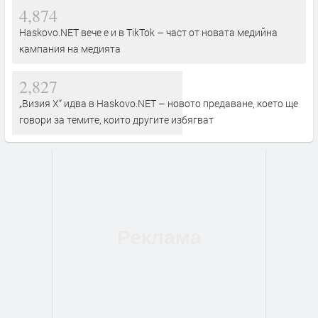
4,874
Haskovo.NET вече е и в TikTok – част от новата медийна
кампания на медията
2,827
„Визия Х“ идва в Haskovo.NET – новото предаване, което ще
говори за темите, които другите избягват