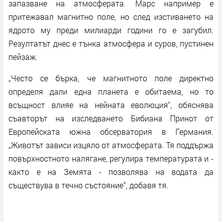
запазване на атмосферата. Марс например е
притежавал магнитно поле, но след изстиването на
ядрото му преди милиарди години го е загубил.
Резултатът днес е тънка атмосфера и суров, пустинен
пейзаж.
„Често се бърка, че магнитното поле директно
определя дали една планета е обитаема, но то
всъщност влияе на нейната еволюция“, обяснява
съавторът на изследването Бибиана Принот от
Европейската южна обсерватория в Германия.
„Животът зависи изцяло от атмосферата. Тя поддържа
повърхностното налягане, регулира температурата и -
както е на Земята - позволява на водата да
съществува в течно състояние“, добавя тя.