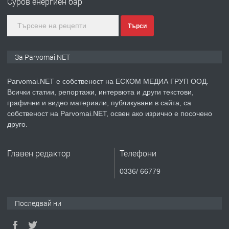
Суров енергиен бар
Търси
преди 1 година
ПРЕДЛАГА
Монтажник на малки детайли за
За Parvomai.NET
медицинската индустрия
Parvomai.NET е собственост на ЕСКОМ МЕДИА ГРУП ООД.
Всички статии, репортажи, интервюта и други текстови,
преди 1 година
графични и видео материали, публикувани в сайта, са
собственост на Parvomai.NET, освен ако изрично е посочено
ПРЕДЛАГА
Уроци по Математика
друго.
Главен редактор
Телефони
преди 1 година
0336/ 66779
ПРЕДЛАГА
Продавам апартамент - гр.
Първомай
Последвай ни