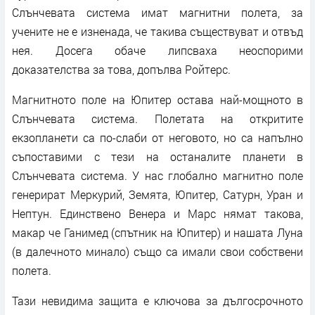
Слънчевата система имат магнитни полета, за
учените не е изненада, че такива съществуват и отвъд
нея. Досега обаче липсваха неоспорими
доказателства за това, допълва Ройтерс.
Магнитното поле на Юпитер остава най-мощното в
Слънчевата система. Полетата на откритите
екзопланети са по-слаби от неговото, но са напълно
съпоставими с тези на останалите планети в
Слънчевата система. У нас глобално магнитно поле
генерират Меркурий, Земята, Юпитер, Сатурн, Уран и
Нептун. Единствено Венера и Марс нямат такова,
макар че Ганимед (спътник на Юпитер) и нашата Луна
(в далечното минало) също са имали свои собствени
полета.
Тази невидима защита е ключова за дългосрочното