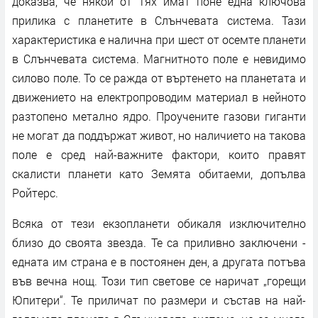
доказва, че някои от тях имат поне една ключова
прилика с планетите в Слънчевата система. Тази
характеристика е налична при шест от осемте планети
в Слънчевата система. Магнитното поле е невидимо
силово поле. То се ражда от въртенето на планетата и
движението на електропроводим материал в нейното
разтопено метално ядро. Проучените газови гиганти
не могат да поддържат живот, но наличието на такова
поле е сред най-важните фактори, които правят
скалисти планети като Земята обитаеми, допълва
Ройтерс.
Всяка от тези екзопланети обикаля изключително
близо до своята звезда. Те са приливно заключени -
едната им страна е в постоянен ден, а другата потъва
във вечна нощ. Този тип светове се наричат „горещи
Юпитери“. Те приличат по размери и състав на най-