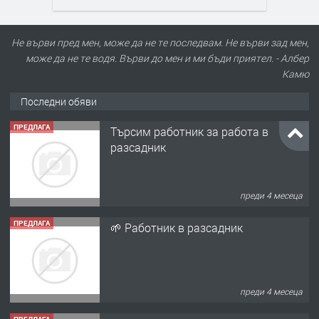
Не върви пред мен, може да не те последвам. Не върви зад мен,
може да не те водя. Върви до мен и ми бъди приятел. - Албер
Камю
Последни обяви
ПРЕДЛАГА
Търсим работник за работа в
разсадник
преди 4 месеца
ПРЕДЛАГА
🌱 Работник в разсадник
преди 4 месеца