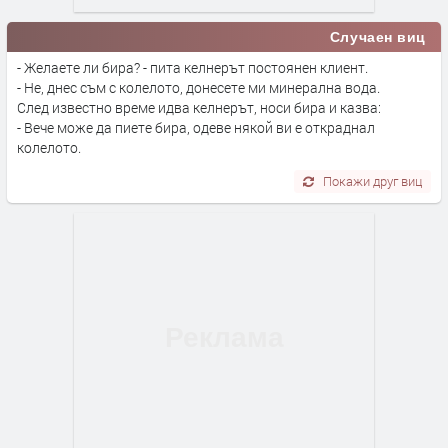
Случаен виц
- Желаете ли бира? - пита келнерът постоянен клиент.
- Не, днес съм с колелото, донесете ми минерална вода.
След известно време идва келнерът, носи бира и казва:
- Вече може да пиете бира, одеве някой ви е откраднал
колелото.
Покажи друг виц