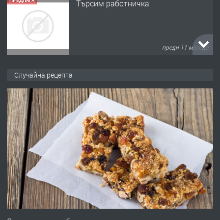
ПРЕДЛАГА
Търсим работничка
преди 11 месеца
ПРЕДЛАГА
Продава употребявани чисти и
Случайна рецепта
запазени матраци за спални.
преди 1 година
ПРЕДЛАГА
Работа за общи работници
преди 1 година
ПРЕДЛАГА
Първи поход "По стъпките на Ангел
Войвода"