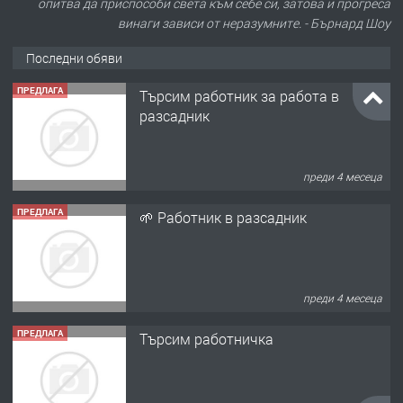
опитва да приспособи света към себе си, затова и прогреса
винаги зависи от неразумните. - Бърнард Шоу
Последни обяви
ПРЕДЛАГА
Търсим работник за работа в
разсадник
преди 4 месеца
ПРЕДЛАГА
🌱 Работник в разсадник
преди 4 месеца
ПРЕДЛАГА
Търсим работничка