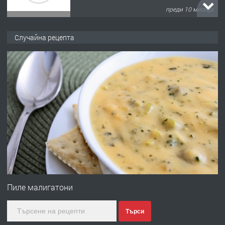
преди 10 месеца
ПРЕДЛАГА
Продава употребявани чисти и
Случайна рецепта
запазени матраци за спални.
преди 1 година
ПРЕДЛАГА
Работа за общи работници
преди 1 година
ПРЕДЛАГА
Първи поход "По стъпките на Ангел
Войвода"
Пиле малигатони
Търси
преди 1 година