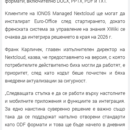
формати, включително DOCX, PPTX, PDF и TXT.
Клиентите на IONOS Managed Nextcloud ще могат да
инсталират Euro-Office след стартирането, докато
френската система за управление на знания XWiki се
очаква да интегрира решението в края на 2026 г.
Франк Карличек, главен изпълнителен директор на
Nextcloud, казва, че предоставянето на версия, с която
потребителите действително биха могли да работят, е
приоритет, след като кодът беше почистен и бяха
внедрени актуализации за сигурност.
„Следващата стъпка е да се работи върху настолните
и мобилните приложения и функциите за интеграция.
За едно наистина суверенно решение е важно също
така да се поддържат напълно отворени стандарти
като ODF формати и това ще бъде начело в дневния