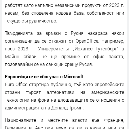
работят като напълно независими продукти от 2023 г.
насам, без споделена кодова база, собственост или
текущо сътрудничество.
Твърденията за връзки с Русия накараха някои
организации да се откажат от OpenOffice. Например,
през 2023 г. Университетът „Йоханес Гутенберг“ в
Майнц обяви, че ще премине от офис пакета,
позовавайки се на санкции срещу Русия.
Европейците се сбогуват с Microsoft
Euro-Office стартира публично, тъй като европейските
страни търсят алтернативи на американските
технологии на фона на влошаващите се отношения с
администрацията на Доналд Тръмп.
Националните и местните власти във Франция,
Германия и Австрия вече са се отказали или са