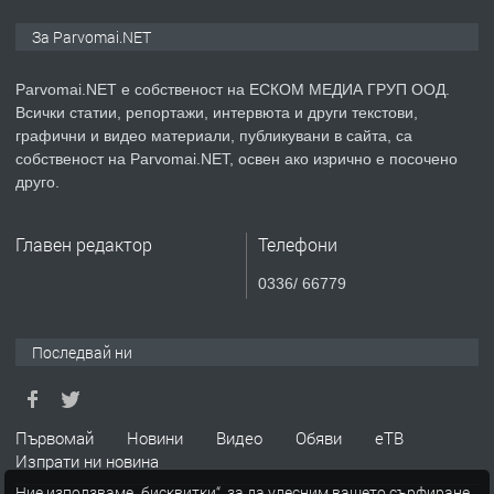
ПРЕДЛАГА
Монтажник на малки детайли за
За Parvomai.NET
медицинската индустрия
Parvomai.NET е собственост на ЕСКОМ МЕДИА ГРУП ООД.
Всички статии, репортажи, интервюта и други текстови,
преди 1 година
графични и видео материали, публикувани в сайта, са
собственост на Parvomai.NET, освен ако изрично е посочено
ПРЕДЛАГА
Уроци по Математика
друго.
Главен редактор
Телефони
преди 1 година
0336/ 66779
ПРЕДЛАГА
Продавам апартамент - гр.
Първомай
Последвай ни
преди 1 година
Първомай
Новини
Видео
Обяви
еТВ
Изпрати ни новина
ТЪРСИ
Търсим работник
Ние използваме „бисквитки“, за да улесним вашето сърфиране.