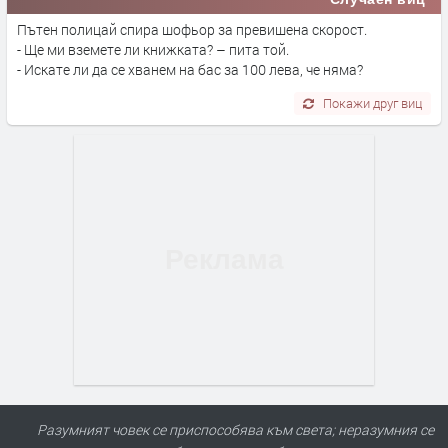
Пътен полицай спира шофьор за превишена скорост.
- Ще ми вземете ли книжката? – пита той.
- Искате ли да се хванем на бас за 100 лева, че няма?
Покажи друг виц
Разумният човек се приспособява към света; неразумния се