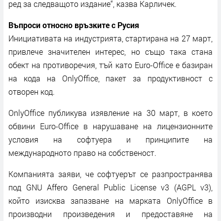
ред за следващото издание“, казва Карличек.
Въпроси относно връзките с Русия
Инициативата на индустрията, стартирана на 27 март,
привлече значителен интерес, но също така стана
обект на противоречия, тъй като Euro-Office е базиран
на кода на OnlyOffice, пакет за продуктивност с
отворен код.
OnlyOffice публикува изявление на 30 март, в което
обвини Euro-Office в нарушаване на лицензионните
условия на софтуера и принципите на
международното право на собственост.
Компанията заяви, че софтуерът се разпространява
под GNU Affero General Public License v3 (AGPL v3),
който изисква запазване на марката OnlyOffice в
производни произведения и предоставяне на