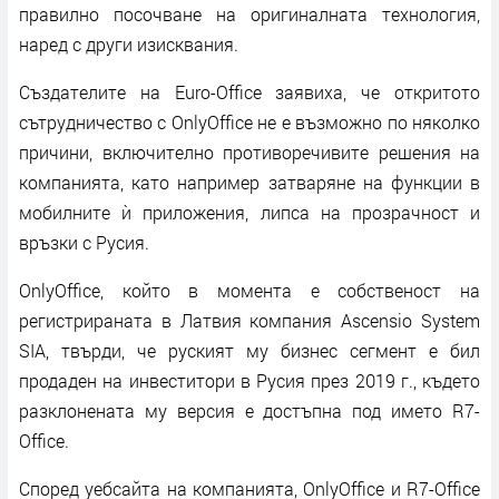
правилно посочване на оригиналната технология,
наред с други изисквания.
Създателите на Euro-Office заявиха, че откритото
сътрудничество с OnlyOffice не е възможно по няколко
причини, включително противоречивите решения на
компанията, като например затваряне на функции в
мобилните ѝ приложения, липса на прозрачност и
връзки с Русия.
OnlyOffice, който в момента е собственост на
регистрираната в Латвия компания Ascensio System
SIA, твърди, че руският му бизнес сегмент е бил
продаден на инвеститори в Русия през 2019 г., където
разклонената му версия е достъпна под името R7-
Office.
Според уебсайта на компанията, OnlyOffice и R7-Office