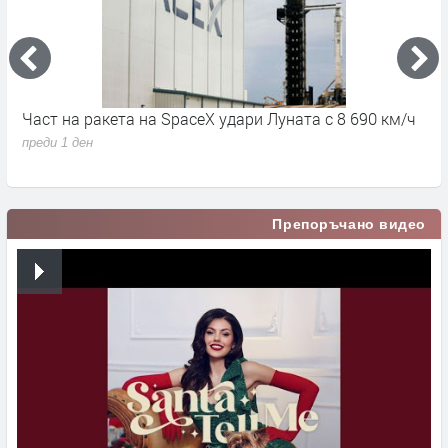
Част на ракета на SpaceX удари Луната с 8 690 км/ч
6
д
преди 1 ден
п
Препоръчано видео